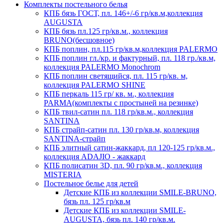
Комплекты постельного белья
КПБ бязь ГОСТ, пл. 146+/-6 гр/кв.м,коллекция
AUGUSTA
КПБ бязь пл.125 гр/кв.м., коллекция
BRUNO(бесшовное)
КПБ поплин, пл.115 гр/кв.м,коллекция PALERMO
КПБ поплин гл./кр. и фактурный, пл. 118 гр./кв.м,
коллекция PALERMO Monochrom
КПБ поплин светящийся, пл. 115 гр/кв. м,
коллекция PALERMO SHINE
КПБ перкаль 115 гр/ кв. м., коллекция
PARMA(комплекты с простыней на резинке)
КПБ твил-сатин пл. 118 гр/кв.м., коллекция
SANTINA
КПБ страйп-сатин пл. 130 гр/кв.м, коллекция
SANTINA-страйп
КПБ элитный сатин-жаккард, пл 120-125 гр/кв.м.,
коллекция ADAJIO - жаккард
КПБ полисатин 3D, пл. 90 гр/кв.м., коллекция
MISTERIA
Постельное белье для детей
Детские КПБ из коллекции SMILE-BRUNO,
бязь пл. 125 гр/кв.м
Детские КПБ из коллекции SMILE-
AUGUSTA, бязь пл. 140 гр/кв.м.