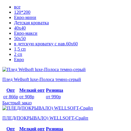
все
120*200
Евро-мини
Детская кроватка
40х40
Евро-макси
50х50
в детскую кроватку с нав.60х60
1,5 сп
2 сп
Евро
Плед Wellsoft luxe-Полоса темно-серый
Опт
Мелкий опт
Розница
от 866р
от 908р
от 990р
Быстрый заказ
ПЛЕД(ПОКРЫВАЛО) WELLSOFT-Срайп
Опт
Мелкий опт
Розница