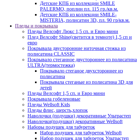
Детские КПБ из коллекции SMILE
PALERMO, поплин пл. 115 гр./кв.м.
Детские КПБ из коллекции SMILE-
MISTERIA, полисатин 3D, пл. 90 гр/кв.м.
Пледы и покрывала
Пледы Велсофт Люкс 1,5 сп. и Евро мини
Плед Велсофт Shine(светится в темноте) 1,5 сп и
евро
Покрывала двусторонние ниточная стежка из
полисатина CLASSIC
Покрывало стеганное двустороннее из полисатина
ULTRA(термостежка)
Покрывало стеганое двухстороннее из
полисатина
Покрывала стеганые из полисатина 3D для
детей
Пледы Велсофт 1,5 сп. и Евро мини
Покрывала гобеленовые
Пледы Wellsoft Kids
Пледы флис, шерсть,хлопок
Наволочки (подушки) декоративные Ультрастеп
Наволочки(подушки) декоративные Wellsoft
Наборы подушек для табуреток
Набор подушек для табуреток Wellsoft
Набор подушек для табуреток Ультрастеп