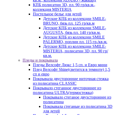
кв.м., коллекция ADAJIO - жаккард
КПБ полисатин 3D, пл. 90 гр/кв.м.,
коллекция MISTERIA
Постельное белье для детей
Детские КПБ из коллекции SMILE-
BRUNO, бязь пл. 125 гр/кв.м
Детские КПБ из коллекции SMILE-
AUGUSTA, бязь пл. 140 гр/кв.м.
Детские КПБ из коллекции SMILE
PALERMO, поплин пл. 115 гр./кв.м.
Детские КПБ из коллекции SMILE-
MISTERIA, полисатин 3D, пл. 90 гр/
кв.м.
Пледы и покрывала
Пледы Велсофт Люкс 1,5 сп. и Евро мини
Плед Велсофт Shine(светится в темноте) 1,5
сп и евро
Покрывала двусторонние ниточная стежка
из полисатина CLASSIC
Покрывало стеганное двустороннее из
полисатина ULTRA(термостежка)
Покрывало стеганое двухстороннее из
полисатина
Покрывала стеганые из полисатина 3D
для детей