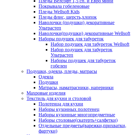
Пледы Велсофт 1,5 сп. и Евро мини
Покрывала гобеленовые
Пледы Wellsoft Kids
Пледы флис, шерсть,хлопок
Наволочки (подушки) декоративные
Ультрастеп
Наволочки(подушки) декоративные Wellsoft
Наборы подушек для табуреток
Набор подушек для табуреток Wellsoft
Набор подушек для табуреток
Ультрастеп
Наборы подушек для табуреток
гобелен
Подушки, одеяла, пледы, матрасы
Одеяла
Подушки
Матрасы, наматрасники, наперники
Махровые изделия
Текстиль для кухни и столовой
Полотенца для кухни
Наборы кухонных полотенец
Наборы кухонные многопредметные
Наборы столовые(скатерть+салфетки)
Отдельные предметы(варежки,прихватки,
фартуки)