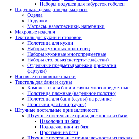
Наборы подушек для табуреток гобелен
Подушки, одеяла, пледы, матрасы
Одеяла
Подушки
Матрасы, наматрасники, наперники
Махровые изделия
Текстиль для кухни и столовой
Полотенца для кухни
Наборы кухонных полотенец
Наборы кухонные многопредметные
Наборы столовые(скатерть+салфетки)
Отдельные предметы(варежки,прихватки,
фартуки)
Носовые и головные платки
Текстиль для бани и сауны
Комплекты для бани и сауны многопредметные
Полотенца пляжные (вафельное полотно)
Полотенца для бани (сауны) на резинке
Простыни для бани (сауны)
Штучные постельные принадлежности
Штучные постельные принадлежности из бязи
Наволочки из бязи
Пододеяльники из бязи
Простыни из бязи
Штучные постельные принадлежности из пекаля