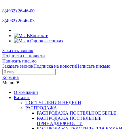
Отзывы
8(4932)
26-46-00
Новости
8(4932)
26-46-03
Контакты
Размерная сетка
Заказать звонок
Подписка на новости
Прайс-лист
Написать письмо
Заказать звонок
Подписка на новости
Написать письмо
Остатки
Корзина
Меню ▼
О компании
Каталог
ПОСТУПЛЕНИЯ НЕДЕЛИ
РАСПРОДАЖА
РАСПРОДАЖА ПОСТЕЛЬНОЕ БЕЛЬЕ
РАСПРОДАЖА ПОСТЕЛЬНЫЕ
ПРИНАДЛЕЖНОСТИ
РАСПРОДАЖА ТЕКСТИЛЬ ДЛЯ КУХНИ