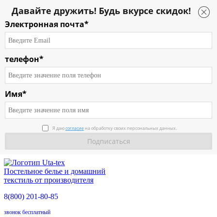
Давайте дружить! Будь вкурсе скидок!
Электронная почта*
телефон*
Имя*
О компании
Я даю
согласие
на обработку своих персональных данных.
Каталог
Условия работы
Постельное белье и домашний
Доставка
текстиль от производителя
8(800)
201-80-85
О продукции
звонок бесплатный