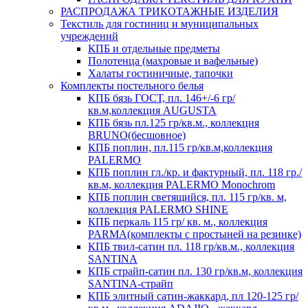
РАСПРОДАЖА ТРИКОТАЖНЫЕ ИЗДЕЛИЯ
Текстиль для гостиниц и муниципальных
учреждений
КПБ и отдельные предметы
Полотенца (махровые и вафельные)
Халаты гостиничные, тапочки
Комплекты постельного белья
КПБ бязь ГОСТ, пл. 146+/-6 гр/
кв.м,коллекция AUGUSTA
КПБ бязь пл.125 гр/кв.м., коллекция
BRUNO(бесшовное)
КПБ поплин, пл.115 гр/кв.м,коллекция
PALERMO
КПБ поплин гл./кр. и фактурный, пл. 118 гр./
кв.м, коллекция PALERMO Monochrom
КПБ поплин светящийся, пл. 115 гр/кв. м,
коллекция PALERMO SHINE
КПБ перкаль 115 гр/ кв. м., коллекция
PARMA(комплекты с простыней на резинке)
КПБ твил-сатин пл. 118 гр/кв.м., коллекция
SANTINA
КПБ страйп-сатин пл. 130 гр/кв.м, коллекция
SANTINA-страйп
КПБ элитный сатин-жаккард, пл 120-125 гр/