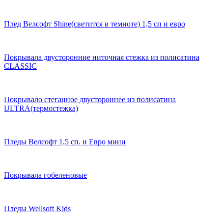
Плед Велсофт Shine(светится в темноте) 1,5 сп и евро
Покрывала двусторонние ниточная стежка из полисатина
CLASSIC
Покрывало стеганное двустороннее из полисатина
ULTRA(термостежка)
Пледы Велсофт 1,5 сп. и Евро мини
Покрывала гобеленовые
Пледы Wellsoft Kids