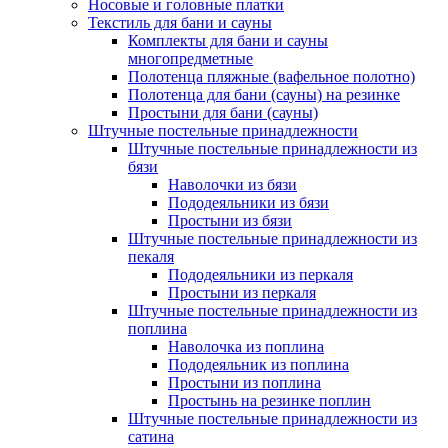
Носовые и головные платки
Текстиль для бани и сауны
Комплекты для бани и сауны
многопредметные
Полотенца пляжные (вафельное полотно)
Полотенца для бани (сауны) на резинке
Простыни для бани (сауны)
Штучные постельные принадлежности
Штучные постельные принадлежности из
бязи
Наволочки из бязи
Пододеяльники из бязи
Простыни из бязи
Штучные постельные принадлежности из
пекаля
Пододеяльники из перкаля
Простыни из перкаля
Штучные постельные принадлежности из
поплина
Наволочка из поплина
Пододеяльник из поплина
Простыни из поплина
Простынь на резинке поплин
Штучные постельные принадлежности из
сатина