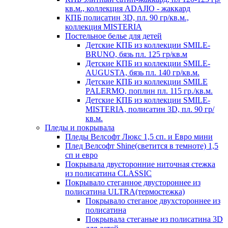
кв.м., коллекция ADAJIO - жаккард
КПБ полисатин 3D, пл. 90 гр/кв.м.,
коллекция MISTERIA
Постельное белье для детей
Детские КПБ из коллекции SMILE-
BRUNO, бязь пл. 125 гр/кв.м
Детские КПБ из коллекции SMILE-
AUGUSTA, бязь пл. 140 гр/кв.м.
Детские КПБ из коллекции SMILE
PALERMO, поплин пл. 115 гр./кв.м.
Детские КПБ из коллекции SMILE-
MISTERIA, полисатин 3D, пл. 90 гр/
кв.м.
Пледы и покрывала
Пледы Велсофт Люкс 1,5 сп. и Евро мини
Плед Велсофт Shine(светится в темноте) 1,5
сп и евро
Покрывала двусторонние ниточная стежка
из полисатина CLASSIC
Покрывало стеганное двустороннее из
полисатина ULTRA(термостежка)
Покрывало стеганое двухстороннее из
полисатина
Покрывала стеганые из полисатина 3D