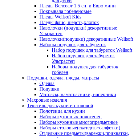
для детей
Пледы Велсофт 1,5 сп. и Евро мини
Покрывала гобеленовые
Пледы Wellsoft Kids
Пледы флис, шерсть,хлопок
Наволочки (подушки) декоративные
Ультрастеп
Наволочки(подушки) декоративные Wellsoft
Наборы подушек для табуреток
Набор подушек для табуреток Wellsoft
Набор подушек для табуреток
Ультрастеп
Наборы подушек для табуреток
гобелен
Подушки, одеяла, пледы, матрасы
Одеяла
Подушки
Матрасы, наматрасники, наперники
Махровые изделия
Текстиль для кухни и столовой
Полотенца для кухни
Наборы кухонных полотенец
Наборы кухонные многопредметные
Наборы столовые(скатерть+салфетки)
Отдельные предметы(варежки,прихватки,