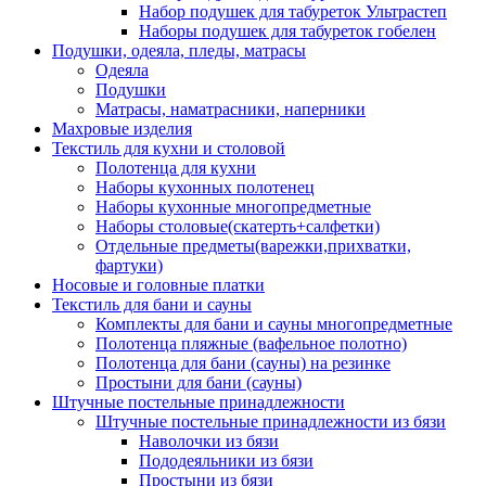
Набор подушек для табуреток Ультрастеп
Наборы подушек для табуреток гобелен
Подушки, одеяла, пледы, матрасы
Одеяла
Подушки
Матрасы, наматрасники, наперники
Махровые изделия
Текстиль для кухни и столовой
Полотенца для кухни
Наборы кухонных полотенец
Наборы кухонные многопредметные
Наборы столовые(скатерть+салфетки)
Отдельные предметы(варежки,прихватки,
фартуки)
Носовые и головные платки
Текстиль для бани и сауны
Комплекты для бани и сауны многопредметные
Полотенца пляжные (вафельное полотно)
Полотенца для бани (сауны) на резинке
Простыни для бани (сауны)
Штучные постельные принадлежности
Штучные постельные принадлежности из бязи
Наволочки из бязи
Пододеяльники из бязи
Простыни из бязи