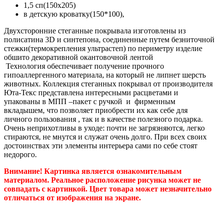
1,5 сп(150х205)
в детскую кроватку(150*100),
Двухсторонние стеганные покрывала изготовлены из
полисатина 3D и синтепона, соединенные путем безниточной
стежки(термокрепления ультрастеп) по периметру изделие
обшито декоративной окантовочной лентой
Технология обеспечивает получение прочного
гипоаллергенного материала, на который не липнет шерсть
животных. Коллекция стеганных покрывал от производителя
Юта-Текс представлена интересными расцветами и
упакованы в МПП –пакет с ручкой и фирменным
вкладышем, что позволяет приобрести их как себе для
личного пользования , так и в качестве полезного подарка.
Очень неприхотливы в уходе: почти не загрязняются, легко
стираются, не мнутся и служат очень долго. При всех своих
достоинствах эти элементы интерьера сами по себе стоят
недорого.
Внимание! Картинка является ознакомительным
материалом. Реальное расположение рисунка может не
совпадать с картинкой. Цвет товара может незначительно
отличаться от изображения на экране.