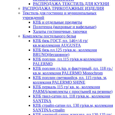
РАСПРОДАЖА ТЕКСТИЛЬ ДЛЯ КУХНИ
РАСПРОДАЖА ТРИКОТАЖНЫЕ ИЗДЕЛИЯ
Текстиль для гостиниц и муниципальных
учреждений
КПБ и отдельные предметы
Полотенца (махровые и вафельные)
Халаты гостиничные, тапочки
Комплекты постельного белья
КПБ бязь ГОСТ, пл. 146+/-6 гр/
кв.м,коллекция AUGUSTA
КПБ бязь пл.125 гр/кв.м., коллекция
BRUNO(бесшовное)
КПБ поплин, пл.115 гр/кв.м,коллекция
PALERMO
КПБ поплин гл./кр. и фактурный, пл. 118 гр./
кв.м, коллекция PALERMO Monochrom
КПБ поплин светящийся, пл. 115 гр/кв. м,
коллекция PALERMO SHINE
КПБ перкаль 115 гр/ кв. м., коллекция
PARMA(комплекты с простыней на резинке)
КПБ твил-сатин пл. 118 гр/кв.м., коллекция
SANTINA
КПБ страйп-сатин пл. 130 гр/кв.м, коллекция
SANTINA-страйп
КПБ элитный сатин-жаккард, пл 120-125 гр/