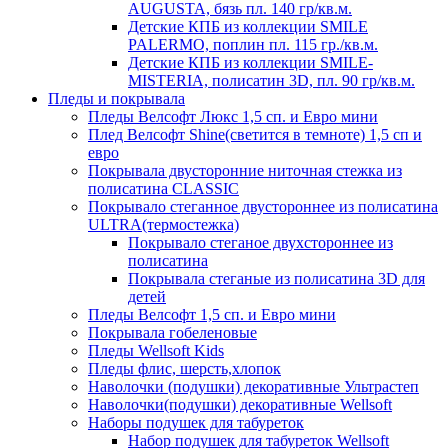
AUGUSTA, бязь пл. 140 гр/кв.м.
Детские КПБ из коллекции SMILE
PALERMO, поплин пл. 115 гр./кв.м.
Детские КПБ из коллекции SMILE-
MISTERIA, полисатин 3D, пл. 90 гр/кв.м.
Пледы и покрывала
Пледы Велсофт Люкс 1,5 сп. и Евро мини
Плед Велсофт Shine(светится в темноте) 1,5 сп и
евро
Покрывала двусторонние ниточная стежка из
полисатина CLASSIC
Покрывало стеганное двустороннее из полисатина
ULTRA(термостежка)
Покрывало стеганое двухстороннее из
полисатина
Покрывала стеганые из полисатина 3D для
детей
Пледы Велсофт 1,5 сп. и Евро мини
Покрывала гобеленовые
Пледы Wellsoft Kids
Пледы флис, шерсть,хлопок
Наволочки (подушки) декоративные Ультрастеп
Наволочки(подушки) декоративные Wellsoft
Наборы подушек для табуреток
Набор подушек для табуреток Wellsoft