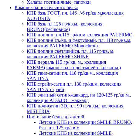
Халаты гостиничные, тапочки
Комплекты постельного белья
КПБ бязь ГОСТ, пл. 146+/-6 гр/кв.м,коллекция
AUGUSTA
КПБ бязь пл.125 гр/кв.м., коллекция
BRUNO(бесшовное)
КПБ поплин, пл.115 гр/кв.м,коллекция PALERMO
КПБ поплин гл./кр. и фактурный, пл. 118 гр./кв.м,
коллекция PALERMO Monochrom
КПБ поплин светящийся, пл. 115 гр/кв. м,
коллекция PALERMO SHINE
КПБ перкаль 115 гр/ кв. м., коллекция
PARMA(комплекты с простыней на резинке)
КПБ твил-сатин пл. 118 гр/кв.м., коллекция
SANTINA
КПБ страйп-сатин пл. 130 гр/кв.м, коллекция
SANTINA-страйп
КПБ элитный сатин-жаккард, пл 120-125 гр/кв.м.,
коллекция ADAJIO - жаккард
КПБ полисатин 3D, пл. 90 гр/кв.м., коллекция
MISTERIA
Постельное белье для детей
Детские КПБ из коллекции SMILE-BRUNO,
бязь пл. 125 гр/кв.м
Детские КПБ из коллекции SMILE-