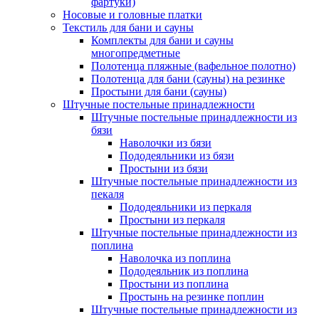
фартуки)
Носовые и головные платки
Текстиль для бани и сауны
Комплекты для бани и сауны
многопредметные
Полотенца пляжные (вафельное полотно)
Полотенца для бани (сауны) на резинке
Простыни для бани (сауны)
Штучные постельные принадлежности
Штучные постельные принадлежности из
бязи
Наволочки из бязи
Пододеяльники из бязи
Простыни из бязи
Штучные постельные принадлежности из
пекаля
Пододеяльники из перкаля
Простыни из перкаля
Штучные постельные принадлежности из
поплина
Наволочка из поплина
Пододеяльник из поплина
Простыни из поплина
Простынь на резинке поплин
Штучные постельные принадлежности из