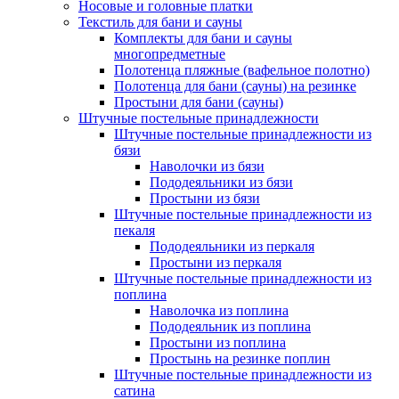
Носовые и головные платки
Текстиль для бани и сауны
Комплекты для бани и сауны
многопредметные
Полотенца пляжные (вафельное полотно)
Полотенца для бани (сауны) на резинке
Простыни для бани (сауны)
Штучные постельные принадлежности
Штучные постельные принадлежности из
бязи
Наволочки из бязи
Пододеяльники из бязи
Простыни из бязи
Штучные постельные принадлежности из
пекаля
Пододеяльники из перкаля
Простыни из перкаля
Штучные постельные принадлежности из
поплина
Наволочка из поплина
Пододеяльник из поплина
Простыни из поплина
Простынь на резинке поплин
Штучные постельные принадлежности из
сатина