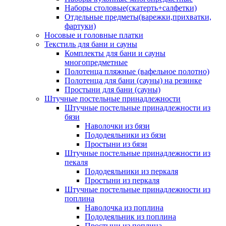
Наборы столовые(скатерть+салфетки)
Отдельные предметы(варежки,прихватки,
фартуки)
Носовые и головные платки
Текстиль для бани и сауны
Комплекты для бани и сауны
многопредметные
Полотенца пляжные (вафельное полотно)
Полотенца для бани (сауны) на резинке
Простыни для бани (сауны)
Штучные постельные принадлежности
Штучные постельные принадлежности из
бязи
Наволочки из бязи
Пододеяльники из бязи
Простыни из бязи
Штучные постельные принадлежности из
пекаля
Пододеяльники из перкаля
Простыни из перкаля
Штучные постельные принадлежности из
поплина
Наволочка из поплина
Пододеяльник из поплина
Простыни из поплина