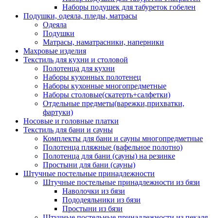
Наборы подушек для табуреток гобелен
Подушки, одеяла, пледы, матрасы
Одеяла
Подушки
Матрасы, наматрасники, наперники
Махровые изделия
Текстиль для кухни и столовой
Полотенца для кухни
Наборы кухонных полотенец
Наборы кухонные многопредметные
Наборы столовые(скатерть+салфетки)
Отдельные предметы(варежки,прихватки,
фартуки)
Носовые и головные платки
Текстиль для бани и сауны
Комплекты для бани и сауны многопредметные
Полотенца пляжные (вафельное полотно)
Полотенца для бани (сауны) на резинке
Простыни для бани (сауны)
Штучные постельные принадлежности
Штучные постельные принадлежности из бязи
Наволочки из бязи
Пододеяльники из бязи
Простыни из бязи
Штучные постельные принадлежности из пекаля