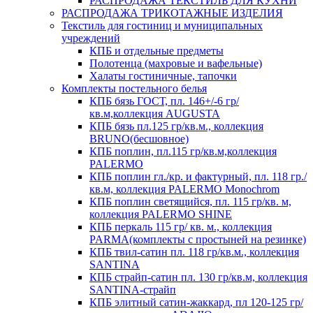
РАСПРОДАЖА ТЕКСТИЛЬ ДЛЯ КУХНИ
РАСПРОДАЖА ТРИКОТАЖНЫЕ ИЗДЕЛИЯ
Текстиль для гостиниц и муниципальных
учреждений
КПБ и отдельные предметы
Полотенца (махровые и вафельные)
Халаты гостиничные, тапочки
Комплекты постельного белья
КПБ бязь ГОСТ, пл. 146+/-6 гр/
кв.м,коллекция AUGUSTA
КПБ бязь пл.125 гр/кв.м., коллекция
BRUNO(бесшовное)
КПБ поплин, пл.115 гр/кв.м,коллекция
PALERMO
КПБ поплин гл./кр. и фактурный, пл. 118 гр./
кв.м, коллекция PALERMO Monochrom
КПБ поплин светящийся, пл. 115 гр/кв. м,
коллекция PALERMO SHINE
КПБ перкаль 115 гр/ кв. м., коллекция
PARMA(комплекты с простыней на резинке)
КПБ твил-сатин пл. 118 гр/кв.м., коллекция
SANTINA
КПБ страйп-сатин пл. 130 гр/кв.м, коллекция
SANTINA-страйп
КПБ элитный сатин-жаккард, пл 120-125 гр/