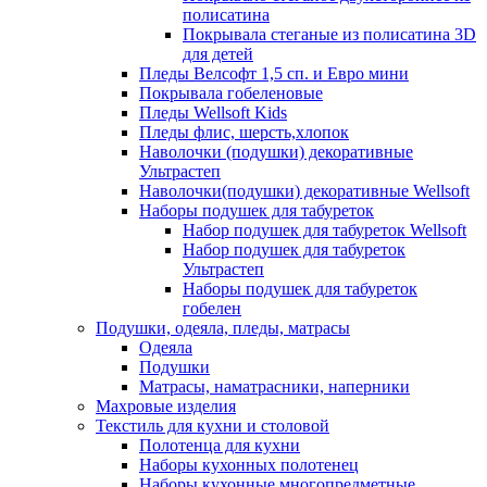
полисатина
Покрывала стеганые из полисатина 3D
для детей
Пледы Велсофт 1,5 сп. и Евро мини
Покрывала гобеленовые
Пледы Wellsoft Kids
Пледы флис, шерсть,хлопок
Наволочки (подушки) декоративные
Ультрастеп
Наволочки(подушки) декоративные Wellsoft
Наборы подушек для табуреток
Набор подушек для табуреток Wellsoft
Набор подушек для табуреток
Ультрастеп
Наборы подушек для табуреток
гобелен
Подушки, одеяла, пледы, матрасы
Одеяла
Подушки
Матрасы, наматрасники, наперники
Махровые изделия
Текстиль для кухни и столовой
Полотенца для кухни
Наборы кухонных полотенец
Наборы кухонные многопредметные