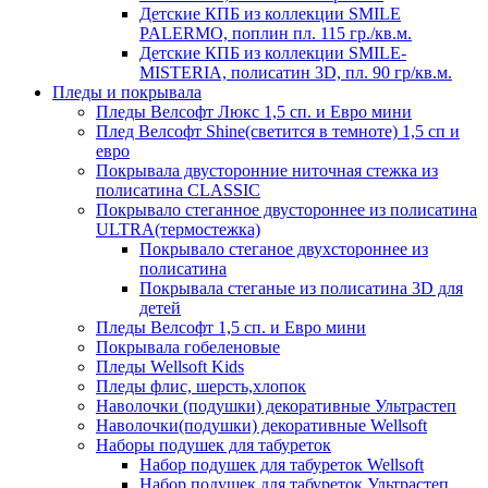
Детские КПБ из коллекции SMILE
PALERMO, поплин пл. 115 гр./кв.м.
Детские КПБ из коллекции SMILE-
MISTERIA, полисатин 3D, пл. 90 гр/кв.м.
Пледы и покрывала
Пледы Велсофт Люкс 1,5 сп. и Евро мини
Плед Велсофт Shine(светится в темноте) 1,5 сп и
евро
Покрывала двусторонние ниточная стежка из
полисатина CLASSIC
Покрывало стеганное двустороннее из полисатина
ULTRA(термостежка)
Покрывало стеганое двухстороннее из
полисатина
Покрывала стеганые из полисатина 3D для
детей
Пледы Велсофт 1,5 сп. и Евро мини
Покрывала гобеленовые
Пледы Wellsoft Kids
Пледы флис, шерсть,хлопок
Наволочки (подушки) декоративные Ультрастеп
Наволочки(подушки) декоративные Wellsoft
Наборы подушек для табуреток
Набор подушек для табуреток Wellsoft
Набор подушек для табуреток Ультрастеп