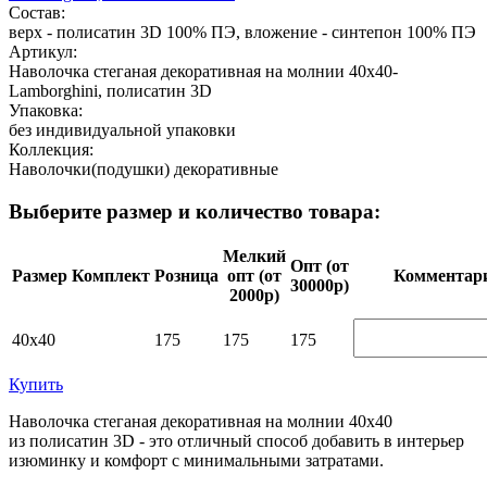
Состав:
верх - полисатин 3D 100% ПЭ, вложение - синтепон 100% ПЭ
Артикул:
Наволочка стеганая декоративная на молнии 40х40-
Lamborghini, полисатин 3D
Упаковка:
без индивидуальной упаковки
Коллекция:
Наволочки(подушки) декоративные
Выберите размер и количество товара:
Мелкий
Опт (от
Размер
Комплект
Розница
опт (от
Ком­мен­та­р
30000р)
2000р)
40х40
175
175
175
Купить
Наволочка стеганая декоративная на молнии 40х40
из полисатин 3D - это отличный способ добавить в интерьер
изюминку и комфорт с минимальными затратами.