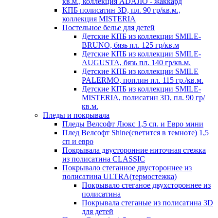
кв.м., коллекция ADAJIO - жаккард
КПБ полисатин 3D, пл. 90 гр/кв.м.,
коллекция MISTERIA
Постельное белье для детей
Детские КПБ из коллекции SMILE-
BRUNO, бязь пл. 125 гр/кв.м
Детские КПБ из коллекции SMILE-
AUGUSTA, бязь пл. 140 гр/кв.м.
Детские КПБ из коллекции SMILE
PALERMO, поплин пл. 115 гр./кв.м.
Детские КПБ из коллекции SMILE-
MISTERIA, полисатин 3D, пл. 90 гр/
кв.м.
Пледы и покрывала
Пледы Велсофт Люкс 1,5 сп. и Евро мини
Плед Велсофт Shine(светится в темноте) 1,5
сп и евро
Покрывала двусторонние ниточная стежка
из полисатина CLASSIC
Покрывало стеганное двустороннее из
полисатина ULTRA(термостежка)
Покрывало стеганое двухстороннее из
полисатина
Покрывала стеганые из полисатина 3D
для детей