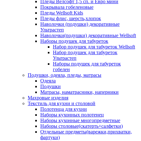
Пледы Велсофт 1,5 сп. и Евро мини
Покрывала гобеленовые
Пледы Wellsoft Kids
Пледы флис, шерсть,хлопок
Наволочки (подушки) декоративные
Ультрастеп
Наволочки(подушки) декоративные Wellsoft
Наборы подушек для табуреток
Набор подушек для табуреток Wellsoft
Набор подушек для табуреток
Ультрастеп
Наборы подушек для табуреток
гобелен
Подушки, одеяла, пледы, матрасы
Одеяла
Подушки
Матрасы, наматрасники, наперники
Махровые изделия
Текстиль для кухни и столовой
Полотенца для кухни
Наборы кухонных полотенец
Наборы кухонные многопредметные
Наборы столовые(скатерть+салфетки)
Отдельные предметы(варежки,прихватки,
фартуки)