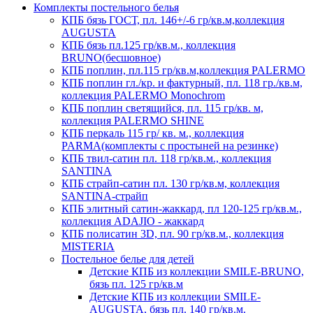
Комплекты постельного белья
КПБ бязь ГОСТ, пл. 146+/-6 гр/кв.м,коллекция
AUGUSTA
КПБ бязь пл.125 гр/кв.м., коллекция
BRUNO(бесшовное)
КПБ поплин, пл.115 гр/кв.м,коллекция PALERMO
КПБ поплин гл./кр. и фактурный, пл. 118 гр./кв.м,
коллекция PALERMO Monochrom
КПБ поплин светящийся, пл. 115 гр/кв. м,
коллекция PALERMO SHINE
КПБ перкаль 115 гр/ кв. м., коллекция
PARMA(комплекты с простыней на резинке)
КПБ твил-сатин пл. 118 гр/кв.м., коллекция
SANTINA
КПБ страйп-сатин пл. 130 гр/кв.м, коллекция
SANTINA-страйп
КПБ элитный сатин-жаккард, пл 120-125 гр/кв.м.,
коллекция ADAJIO - жаккард
КПБ полисатин 3D, пл. 90 гр/кв.м., коллекция
MISTERIA
Постельное белье для детей
Детские КПБ из коллекции SMILE-BRUNO,
бязь пл. 125 гр/кв.м
Детские КПБ из коллекции SMILE-
AUGUSTA, бязь пл. 140 гр/кв.м.