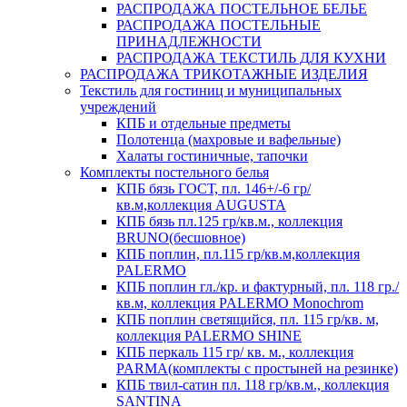
РАСПРОДАЖА ПОСТЕЛЬНОЕ БЕЛЬЕ
РАСПРОДАЖА ПОСТЕЛЬНЫЕ
ПРИНАДЛЕЖНОСТИ
РАСПРОДАЖА ТЕКСТИЛЬ ДЛЯ КУХНИ
РАСПРОДАЖА ТРИКОТАЖНЫЕ ИЗДЕЛИЯ
Текстиль для гостиниц и муниципальных
учреждений
КПБ и отдельные предметы
Полотенца (махровые и вафельные)
Халаты гостиничные, тапочки
Комплекты постельного белья
КПБ бязь ГОСТ, пл. 146+/-6 гр/
кв.м,коллекция AUGUSTA
КПБ бязь пл.125 гр/кв.м., коллекция
BRUNO(бесшовное)
КПБ поплин, пл.115 гр/кв.м,коллекция
PALERMO
КПБ поплин гл./кр. и фактурный, пл. 118 гр./
кв.м, коллекция PALERMO Monochrom
КПБ поплин светящийся, пл. 115 гр/кв. м,
коллекция PALERMO SHINE
КПБ перкаль 115 гр/ кв. м., коллекция
PARMA(комплекты с простыней на резинке)
КПБ твил-сатин пл. 118 гр/кв.м., коллекция
SANTINA