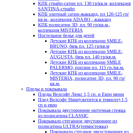
КПБ страйп-сатин пл. 130 гр/кв.м, коллекция
SANTINA-страйп
КПБ элитный сатин-жаккард, пл 120-125 гр/
кв.м., коллекция ADAJIO - жаккард
КПБ полисатин 3D, пл. 90 гр/кв.м.,
коллекция MISTERIA
Постельное белье для детей
Детские КПБ из коллекции SMILE-
BRUNO, бязь пл. 125 гр/кв.м
Детские КПБ из коллекции SMILE-
AUGUSTA, бязь пл. 140 гр/кв.м.
Детские КПБ из коллекции SMILE
PALERMO, поплин пл. 115 гр./кв.м.
Детские КПБ из коллекции SMILE-
MISTERIA, полисатин 3D, пл. 90 гр/
кв.м.
Пледы и покрывала
Пледы Велсофт Люкс 1,5 сп. и Евро мини
Плед Велсофт Shine(светится в темноте) 1,5
сп и евро
Покрывала двусторонние ниточная стежка
из полисатина CLASSIC
Покрывало стеганное двустороннее из
полисатина ULTRA(термостежка)
Покрывало стеганое двухстороннее из