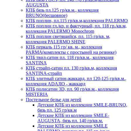
AUGUSTA
КПБ бязь пл.125 гр/кв.м., коллекция
BRUNO(бесшовное)
КПБ поплин, пл.115 гр/кв.м,коллекция PALERMO
КПБ поплин гл./кр. и фактурный, пл. 118 гр./кв.м,
коллекция PALERMO Monochrom
КПБ поплин светящийся, пл. 115 гр/кв. м,
коллекция PALERMO SHINE
КПБ перкаль 115 гр/ кв. м., коллекция
PARMA(комплекты с простыней на резинке)
КПБ твил-сатин пл. 118 гр/кв.м., коллекция
SANTINA
КПБ страйп-сатин пл. 130 гр/кв.м, коллекция
SANTINA-страйп
КПБ элитный сатин-жаккард, пл 120-125 гр/кв.м.,
коллекция ADAJIO - жаккард
КПБ полисатин 3D, пл. 90 гр/кв.м., коллекция
MISTERIA
Постельное белье для детей
Детские КПБ из коллекции SMILE-BRUNO,
бязь пл. 125 гр/кв.м
Детские КПБ из коллекции SMILE-
AUGUSTA, бязь пл. 140 гр/кв.м.
Детские КПБ из коллекции SMILE