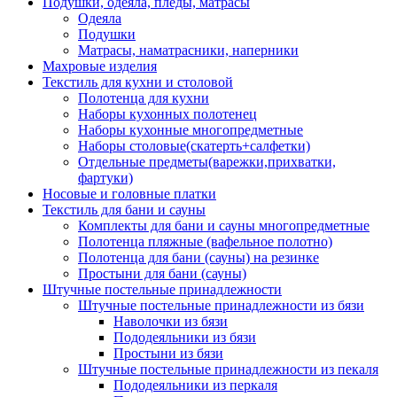
Подушки, одеяла, пледы, матрасы
Одеяла
Подушки
Матрасы, наматрасники, наперники
Махровые изделия
Текстиль для кухни и столовой
Полотенца для кухни
Наборы кухонных полотенец
Наборы кухонные многопредметные
Наборы столовые(скатерть+салфетки)
Отдельные предметы(варежки,прихватки,
фартуки)
Носовые и головные платки
Текстиль для бани и сауны
Комплекты для бани и сауны многопредметные
Полотенца пляжные (вафельное полотно)
Полотенца для бани (сауны) на резинке
Простыни для бани (сауны)
Штучные постельные принадлежности
Штучные постельные принадлежности из бязи
Наволочки из бязи
Пододеяльники из бязи
Простыни из бязи
Штучные постельные принадлежности из пекаля
Пододеяльники из перкаля