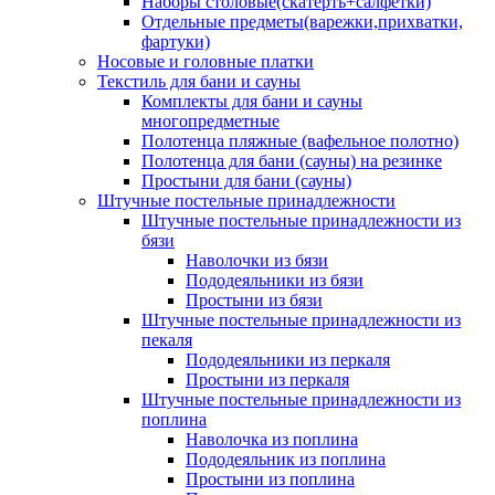
Наборы столовые(скатерть+салфетки)
Отдельные предметы(варежки,прихватки,
фартуки)
Носовые и головные платки
Текстиль для бани и сауны
Комплекты для бани и сауны
многопредметные
Полотенца пляжные (вафельное полотно)
Полотенца для бани (сауны) на резинке
Простыни для бани (сауны)
Штучные постельные принадлежности
Штучные постельные принадлежности из
бязи
Наволочки из бязи
Пододеяльники из бязи
Простыни из бязи
Штучные постельные принадлежности из
пекаля
Пододеяльники из перкаля
Простыни из перкаля
Штучные постельные принадлежности из
поплина
Наволочка из поплина
Пододеяльник из поплина
Простыни из поплина