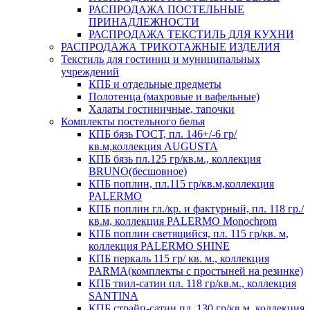
РАСПРОДАЖА ПОСТЕЛЬНЫЕ
ПРИНАДЛЕЖНОСТИ
РАСПРОДАЖА ТЕКСТИЛЬ ДЛЯ КУХНИ
РАСПРОДАЖА ТРИКОТАЖНЫЕ ИЗДЕЛИЯ
Текстиль для гостиниц и муниципальных
учреждений
КПБ и отдельные предметы
Полотенца (махровые и вафельные)
Халаты гостиничные, тапочки
Комплекты постельного белья
КПБ бязь ГОСТ, пл. 146+/-6 гр/
кв.м,коллекция AUGUSTA
КПБ бязь пл.125 гр/кв.м., коллекция
BRUNO(бесшовное)
КПБ поплин, пл.115 гр/кв.м,коллекция
PALERMO
КПБ поплин гл./кр. и фактурный, пл. 118 гр./
кв.м, коллекция PALERMO Monochrom
КПБ поплин светящийся, пл. 115 гр/кв. м,
коллекция PALERMO SHINE
КПБ перкаль 115 гр/ кв. м., коллекция
PARMA(комплекты с простыней на резинке)
КПБ твил-сатин пл. 118 гр/кв.м., коллекция
SANTINA
КПБ страйп-сатин пл. 130 гр/кв.м, коллекция