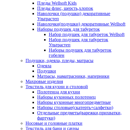
Пледы Wellsoft Kids
Пледы флис, шерсть,хлопок
Наволочки (подушки) декоративные
Ультрастеп
Наволочки(подушки) декоративные Wellsoft
Наборы подушек для табуреток
Набор подушек для табуреток Wellsoft
Набор подушек для табуреток
Ультрастеп
Наборы подушек для табуреток
гобелен
Подушки, одеяла, пледы, матрасы
Одеяла
Подушки
Матрасы, наматрасники, наперники
Махровые изделия
Текстиль для кухни и столовой
Полотенца для кухни
Наборы кухонных полотенец
Наборы кухонные многопредметные
Наборы столовые(скатерть+салфетки)
Отдельные предметы(варежки,прихватки,
фартуки)
Носовые и головные платки
Текстиль для бани и сауны