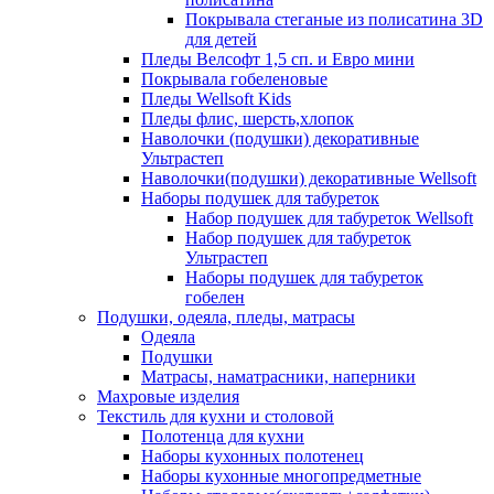
Покрывала стеганые из полисатина 3D
для детей
Пледы Велсофт 1,5 сп. и Евро мини
Покрывала гобеленовые
Пледы Wellsoft Kids
Пледы флис, шерсть,хлопок
Наволочки (подушки) декоративные
Ультрастеп
Наволочки(подушки) декоративные Wellsoft
Наборы подушек для табуреток
Набор подушек для табуреток Wellsoft
Набор подушек для табуреток
Ультрастеп
Наборы подушек для табуреток
гобелен
Подушки, одеяла, пледы, матрасы
Одеяла
Подушки
Матрасы, наматрасники, наперники
Махровые изделия
Текстиль для кухни и столовой
Полотенца для кухни
Наборы кухонных полотенец
Наборы кухонные многопредметные