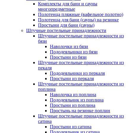
Комплекты для бани и сауны
многопредметные
Полотенца пляжные (вафельное полотно)
Полотенца для бани (сауны) на резинке
Простыни для бани (сауны)
Штучные постельные принадлежности
Штучные постельные принадлежности из
бязи
Наволочки из бязи
Пододеяльники из бязи
Простыни из бязи
Штучные постельные принадлежности из
пекаля
Пододеяльники из перкаля
Простыни из перкаля
Штучные постельные принадлежности из
поплина
Наволочка из поплина
Пододеяльник из поплина
Простыни из поплина
Простынь на резинке поплин
Штучные постельные принадлежности из
сатина
Простыни из сатина
Пододеяльник из сатина