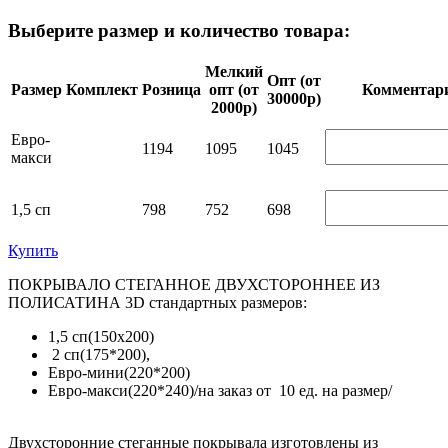
Выберите размер и количество товара:
Мелкий
Опт (от
Размер
Комплект
Розница
опт (от
Ком­мен­та­р
30000р)
2000р)
Евро-
1194
1095
1045
макси
1,5 сп
798
752
698
Купить
ПОКРЫВАЛО СТЕГАННОЕ ДВУХСТОРОННЕЕ ИЗ
ПОЛИСАТИНА 3D стандартных размеров:
1,5 сп(150х200)
2 сп(175*200),
Евро-мини(220*200)
Евро-макси(220*240)/на заказ от 10 ед. на размер/
Двухсторонние стеганные покрывала изготовлены из