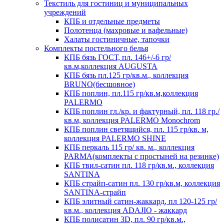
Текстиль для гостиниц и муниципальных
учреждений
КПБ и отдельные предметы
Полотенца (махровые и вафельные)
Халаты гостиничные, тапочки
Комплекты постельного белья
КПБ бязь ГОСТ, пл. 146+/-6 гр/
кв.м,коллекция AUGUSTA
КПБ бязь пл.125 гр/кв.м., коллекция
BRUNO(бесшовное)
КПБ поплин, пл.115 гр/кв.м,коллекция
PALERMO
КПБ поплин гл./кр. и фактурный, пл. 118 гр./
кв.м, коллекция PALERMO Monochrom
КПБ поплин светящийся, пл. 115 гр/кв. м,
коллекция PALERMO SHINE
КПБ перкаль 115 гр/ кв. м., коллекция
PARMA(комплекты с простыней на резинке)
КПБ твил-сатин пл. 118 гр/кв.м., коллекция
SANTINA
КПБ страйп-сатин пл. 130 гр/кв.м, коллекция
SANTINA-страйп
КПБ элитный сатин-жаккард, пл 120-125 гр/
кв.м., коллекция ADAJIO - жаккард
КПБ полисатин 3D, пл. 90 гр/кв.м.,