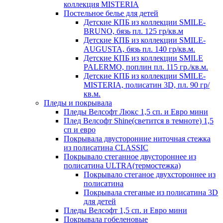
коллекция MISTERIA
Постельное белье для детей
Детские КПБ из коллекции SMILE-
BRUNO, бязь пл. 125 гр/кв.м
Детские КПБ из коллекции SMILE-
AUGUSTA, бязь пл. 140 гр/кв.м.
Детские КПБ из коллекции SMILE
PALERMO, поплин пл. 115 гр./кв.м.
Детские КПБ из коллекции SMILE-
MISTERIA, полисатин 3D, пл. 90 гр/
кв.м.
Пледы и покрывала
Пледы Велсофт Люкс 1,5 сп. и Евро мини
Плед Велсофт Shine(светится в темноте) 1,5
сп и евро
Покрывала двусторонние ниточная стежка
из полисатина CLASSIC
Покрывало стеганное двустороннее из
полисатина ULTRA(термостежка)
Покрывало стеганое двухстороннее из
полисатина
Покрывала стеганые из полисатина 3D
для детей
Пледы Велсофт 1,5 сп. и Евро мини
Покрывала гобеленовые