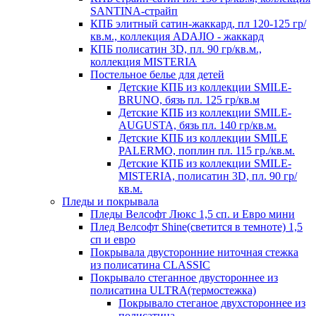
SANTINA-страйп
КПБ элитный сатин-жаккард, пл 120-125 гр/
кв.м., коллекция ADAJIO - жаккард
КПБ полисатин 3D, пл. 90 гр/кв.м.,
коллекция MISTERIA
Постельное белье для детей
Детские КПБ из коллекции SMILE-
BRUNO, бязь пл. 125 гр/кв.м
Детские КПБ из коллекции SMILE-
AUGUSTA, бязь пл. 140 гр/кв.м.
Детские КПБ из коллекции SMILE
PALERMO, поплин пл. 115 гр./кв.м.
Детские КПБ из коллекции SMILE-
MISTERIA, полисатин 3D, пл. 90 гр/
кв.м.
Пледы и покрывала
Пледы Велсофт Люкс 1,5 сп. и Евро мини
Плед Велсофт Shine(светится в темноте) 1,5
сп и евро
Покрывала двусторонние ниточная стежка
из полисатина CLASSIC
Покрывало стеганное двустороннее из
полисатина ULTRA(термостежка)
Покрывало стеганое двухстороннее из
полисатина