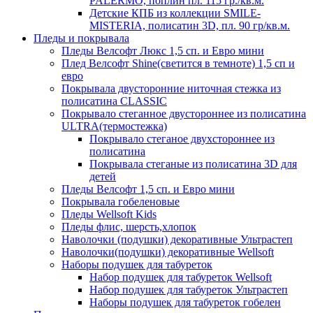
PALERMO, поплин пл. 115 гр./кв.м.
Детские КПБ из коллекции SMILE-
MISTERIA, полисатин 3D, пл. 90 гр/кв.м.
Пледы и покрывала
Пледы Велсофт Люкс 1,5 сп. и Евро мини
Плед Велсофт Shine(светится в темноте) 1,5 сп и
евро
Покрывала двусторонние ниточная стежка из
полисатина CLASSIC
Покрывало стеганное двустороннее из полисатина
ULTRA(термостежка)
Покрывало стеганое двухстороннее из
полисатина
Покрывала стеганые из полисатина 3D для
детей
Пледы Велсофт 1,5 сп. и Евро мини
Покрывала гобеленовые
Пледы Wellsoft Kids
Пледы флис, шерсть,хлопок
Наволочки (подушки) декоративные Ультрастеп
Наволочки(подушки) декоративные Wellsoft
Наборы подушек для табуреток
Набор подушек для табуреток Wellsoft
Набор подушек для табуреток Ультрастеп
Наборы подушек для табуреток гобелен