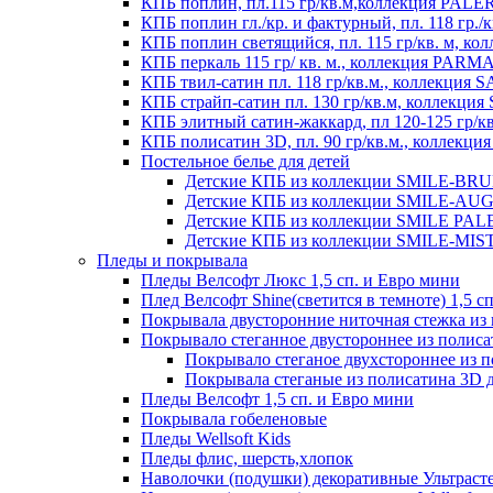
КПБ поплин, пл.115 гр/кв.м,коллекция PAL
КПБ поплин гл./кр. и фактурный, пл. 118 гр
КПБ поплин светящийся, пл. 115 гр/кв. м, 
КПБ перкаль 115 гр/ кв. м., коллекция PARM
КПБ твил-сатин пл. 118 гр/кв.м., коллекция
КПБ страйп-сатин пл. 130 гр/кв.м, коллекци
КПБ элитный сатин-жаккард, пл 120-125 гр/к
КПБ полисатин 3D, пл. 90 гр/кв.м., коллекц
Постельное белье для детей
Детские КПБ из коллекции SMILE-BRUNO
Детские КПБ из коллекции SMILE-AUGUS
Детские КПБ из коллекции SMILE PALER
Детские КПБ из коллекции SMILE-MISTE
Пледы и покрывала
Пледы Велсофт Люкс 1,5 сп. и Евро мини
Плед Велсофт Shine(светится в темноте) 1,5 сп
Покрывала двусторонние ниточная стежка и
Покрывало стеганное двустороннее из полис
Покрывало стеганое двухстороннее из 
Покрывала стеганые из полисатина 3D д
Пледы Велсофт 1,5 сп. и Евро мини
Покрывала гобеленовые
Пледы Wellsoft Kids
Пледы флис, шерсть,хлопок
Наволочки (подушки) декоративные Ультраст