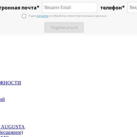
тронная почта*
телефон*
Я даю
согласие
на обработку своих персональных данных.
ЕЖНОСТИ
ний
ция AUGUSTA
бесшовное)