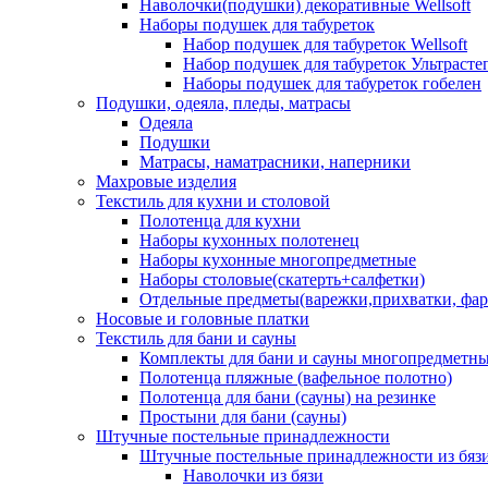
Наволочки(подушки) декоративные Wellsoft
Наборы подушек для табуреток
Набор подушек для табуреток Wellsoft
Набор подушек для табуреток Ультрасте
Наборы подушек для табуреток гобелен
Подушки, одеяла, пледы, матрасы
Одеяла
Подушки
Матрасы, наматрасники, наперники
Махровые изделия
Текстиль для кухни и столовой
Полотенца для кухни
Наборы кухонных полотенец
Наборы кухонные многопредметные
Наборы столовые(скатерть+салфетки)
Отдельные предметы(варежки,прихватки, фар
Носовые и головные платки
Текстиль для бани и сауны
Комплекты для бани и сауны многопредметн
Полотенца пляжные (вафельное полотно)
Полотенца для бани (сауны) на резинке
Простыни для бани (сауны)
Штучные постельные принадлежности
Штучные постельные принадлежности из бяз
Наволочки из бязи