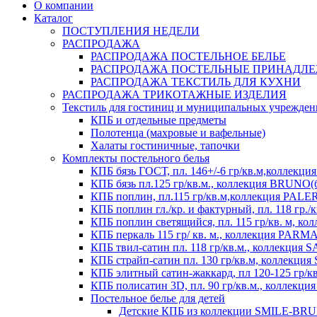
О компании
Каталог
ПОСТУПЛЕНИЯ НЕДЕЛИ
РАСПРОДАЖА
РАСПРОДАЖА ПОСТЕЛЬНОЕ БЕЛЬЕ
РАСПРОДАЖА ПОСТЕЛЬНЫЕ ПРИНАДЛ
РАСПРОДАЖА ТЕКСТИЛЬ ДЛЯ КУХНИ
РАСПРОДАЖА ТРИКОТАЖНЫЕ ИЗДЕЛИЯ
Текстиль для гостиниц и муниципальных учрежде
КПБ и отдельные предметы
Полотенца (махровые и вафельные)
Халаты гостиничные, тапочки
Комплекты постельного белья
КПБ бязь ГОСТ, пл. 146+/-6 гр/кв.м,коллек
КПБ бязь пл.125 гр/кв.м., коллекция BRUNO(
КПБ поплин, пл.115 гр/кв.м,коллекция PAL
КПБ поплин гл./кр. и фактурный, пл. 118 гр
КПБ поплин светящийся, пл. 115 гр/кв. м, 
КПБ перкаль 115 гр/ кв. м., коллекция PARM
КПБ твил-сатин пл. 118 гр/кв.м., коллекция
КПБ страйп-сатин пл. 130 гр/кв.м, коллекци
КПБ элитный сатин-жаккард, пл 120-125 гр/к
КПБ полисатин 3D, пл. 90 гр/кв.м., коллекц
Постельное белье для детей
Детские КПБ из коллекции SMILE-BRUNO