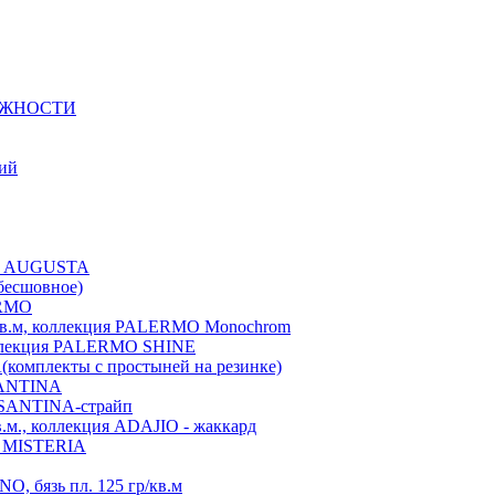
ЕЖНОСТИ
ний
ция AUGUSTA
бесшовное)
ERMO
./кв.м, коллекция PALERMO Monochrom
коллекция PALERMO SHINE
A(комплекты с простыней на резинке)
 SANTINA
я SANTINA-страйп
в.м., коллекция ADAJIO - жаккард
ия MISTERIA
, бязь пл. 125 гр/кв.м