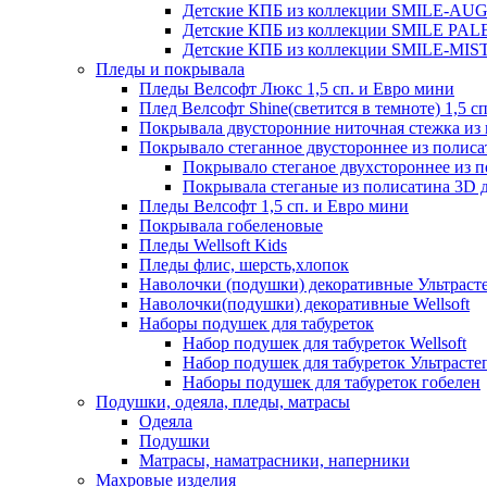
Детские КПБ из коллекции SMILE-AUGUS
Детские КПБ из коллекции SMILE PALER
Детские КПБ из коллекции SMILE-MISTE
Пледы и покрывала
Пледы Велсофт Люкс 1,5 сп. и Евро мини
Плед Велсофт Shine(светится в темноте) 1,5 сп
Покрывала двусторонние ниточная стежка и
Покрывало стеганное двустороннее из полис
Покрывало стеганое двухстороннее из 
Покрывала стеганые из полисатина 3D д
Пледы Велсофт 1,5 сп. и Евро мини
Покрывала гобеленовые
Пледы Wellsoft Kids
Пледы флис, шерсть,хлопок
Наволочки (подушки) декоративные Ультраст
Наволочки(подушки) декоративные Wellsoft
Наборы подушек для табуреток
Набор подушек для табуреток Wellsoft
Набор подушек для табуреток Ультрасте
Наборы подушек для табуреток гобелен
Подушки, одеяла, пледы, матрасы
Одеяла
Подушки
Матрасы, наматрасники, наперники
Махровые изделия