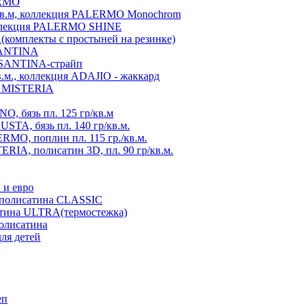
ERMO
./кв.м, коллекция PALERMO Monochrom
коллекция PALERMO SHINE
A(комплекты с простыней на резинке)
 SANTINA
я SANTINA-страйп
в.м., коллекция ADAJIO - жаккард
ия MISTERIA
, бязь пл. 125 гр/кв.м
TA, бязь пл. 140 гр/кв.м.
MO, поплин пл. 115 гр./кв.м.
RIA, полисатин 3D, пл. 90 гр/кв.м.
 и евро
з полисатина CLASSIC
атина ULTRA(термостежка)
полисатина
ля детей
еп