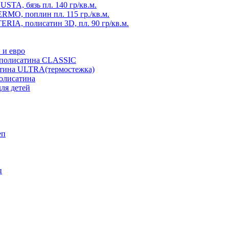
TA, бязь пл. 140 гр/кв.м.
MO, поплин пл. 115 гр./кв.м.
RIA, полисатин 3D, пл. 90 гр/кв.м.
 и евро
з полисатина CLASSIC
атина ULTRA(термостежка)
полисатина
ля детей
еп
п