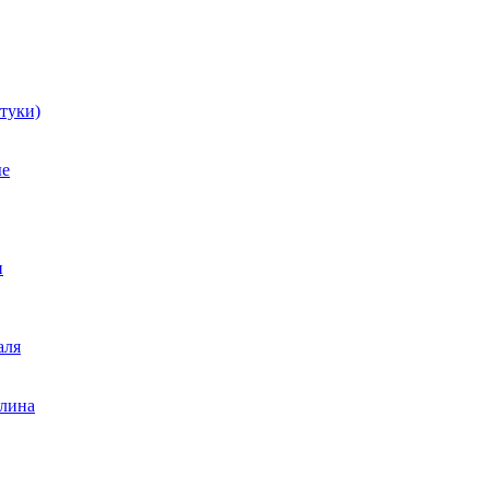
туки)
ые
и
аля
лина