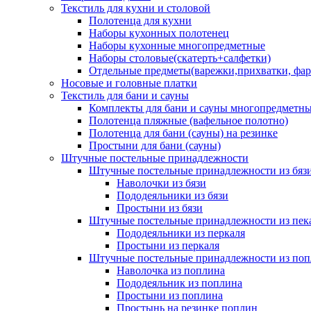
Текстиль для кухни и столовой
Полотенца для кухни
Наборы кухонных полотенец
Наборы кухонные многопредметные
Наборы столовые(скатерть+салфетки)
Отдельные предметы(варежки,прихватки, фар
Носовые и головные платки
Текстиль для бани и сауны
Комплекты для бани и сауны многопредметн
Полотенца пляжные (вафельное полотно)
Полотенца для бани (сауны) на резинке
Простыни для бани (сауны)
Штучные постельные принадлежности
Штучные постельные принадлежности из бяз
Наволочки из бязи
Пододеяльники из бязи
Простыни из бязи
Штучные постельные принадлежности из пек
Пододеяльники из перкаля
Простыни из перкаля
Штучные постельные принадлежности из поп
Наволочка из поплина
Пододеяльник из поплина
Простыни из поплина
Простынь на резинке поплин