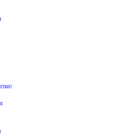
п
туки)
ые
и