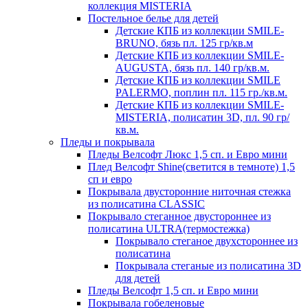
коллекция MISTERIA
Постельное белье для детей
Детские КПБ из коллекции SMILE-
BRUNO, бязь пл. 125 гр/кв.м
Детские КПБ из коллекции SMILE-
AUGUSTA, бязь пл. 140 гр/кв.м.
Детские КПБ из коллекции SMILE
PALERMO, поплин пл. 115 гр./кв.м.
Детские КПБ из коллекции SMILE-
MISTERIA, полисатин 3D, пл. 90 гр/
кв.м.
Пледы и покрывала
Пледы Велсофт Люкс 1,5 сп. и Евро мини
Плед Велсофт Shine(светится в темноте) 1,5
сп и евро
Покрывала двусторонние ниточная стежка
из полисатина CLASSIC
Покрывало стеганное двустороннее из
полисатина ULTRA(термостежка)
Покрывало стеганое двухстороннее из
полисатина
Покрывала стеганые из полисатина 3D
для детей
Пледы Велсофт 1,5 сп. и Евро мини
Покрывала гобеленовые