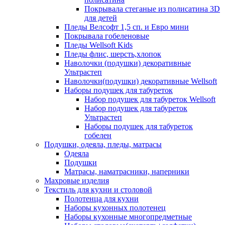
Покрывала стеганые из полисатина 3D
для детей
Пледы Велсофт 1,5 сп. и Евро мини
Покрывала гобеленовые
Пледы Wellsoft Kids
Пледы флис, шерсть,хлопок
Наволочки (подушки) декоративные
Ультрастеп
Наволочки(подушки) декоративные Wellsoft
Наборы подушек для табуреток
Набор подушек для табуреток Wellsoft
Набор подушек для табуреток
Ультрастеп
Наборы подушек для табуреток
гобелен
Подушки, одеяла, пледы, матрасы
Одеяла
Подушки
Матрасы, наматрасники, наперники
Махровые изделия
Текстиль для кухни и столовой
Полотенца для кухни
Наборы кухонных полотенец
Наборы кухонные многопредметные