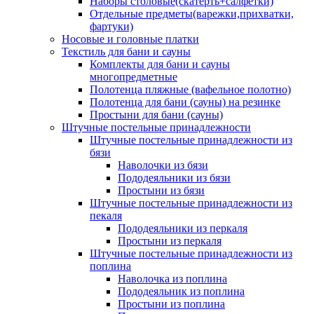
Наборы столовые(скатерть+салфетки)
Отдельные предметы(варежки,прихватки,
фартуки)
Носовые и головные платки
Текстиль для бани и сауны
Комплекты для бани и сауны
многопредметные
Полотенца пляжные (вафельное полотно)
Полотенца для бани (сауны) на резинке
Простыни для бани (сауны)
Штучные постельные принадлежности
Штучные постельные принадлежности из
бязи
Наволочки из бязи
Пододеяльники из бязи
Простыни из бязи
Штучные постельные принадлежности из
пекаля
Пододеяльники из перкаля
Простыни из перкаля
Штучные постельные принадлежности из
поплина
Наволочка из поплина
Пододеяльник из поплина
Простыни из поплина