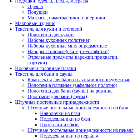
Подушки, одеяла, пледы, матрасы
Одеяла
Подушки
Матрасы, наматрасники, наперники
Махровые изделия
Текстиль для кухни и столовой
Полотенца для кухни
Наборы кухонных полотенец
Наборы кухонные многопредметные
Наборы столовые(скатерть+салфетки)
Отдельные предметы(варежки,прихватки,
фартуки)
Носовые и головные платки
Текстиль для бани и сауны
Комплекты для бани и сауны многопредметные
Полотенца пляжные (вафельное полотно)
Полотенца для бани (сауны) на резинке
Простыни для бани (сауны)
Штучные постельные принадлежности
Штучные постельные принадлежности из бязи
Наволочки из бязи
Пододеяльники из бязи
Простыни из бязи
Штучные постельные принадлежности из пекаля
Пододеяльники из перкаля