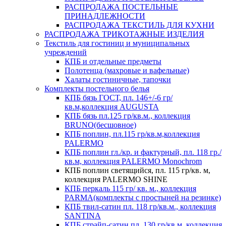
РАСПРОДАЖА ПОСТЕЛЬНЫЕ
ПРИНАДЛЕЖНОСТИ
РАСПРОДАЖА ТЕКСТИЛЬ ДЛЯ КУХНИ
РАСПРОДАЖА ТРИКОТАЖНЫЕ ИЗДЕЛИЯ
Текстиль для гостиниц и муниципальных
учреждений
КПБ и отдельные предметы
Полотенца (махровые и вафельные)
Халаты гостиничные, тапочки
Комплекты постельного белья
КПБ бязь ГОСТ, пл. 146+/-6 гр/
кв.м,коллекция AUGUSTA
КПБ бязь пл.125 гр/кв.м., коллекция
BRUNO(бесшовное)
КПБ поплин, пл.115 гр/кв.м,коллекция
PALERMO
КПБ поплин гл./кр. и фактурный, пл. 118 гр./
кв.м, коллекция PALERMO Monochrom
КПБ поплин светящийся, пл. 115 гр/кв. м,
коллекция PALERMO SHINE
КПБ перкаль 115 гр/ кв. м., коллекция
PARMA(комплекты с простыней на резинке)
КПБ твил-сатин пл. 118 гр/кв.м., коллекция
SANTINA
КПБ страйп-сатин пл. 130 гр/кв.м, коллекция