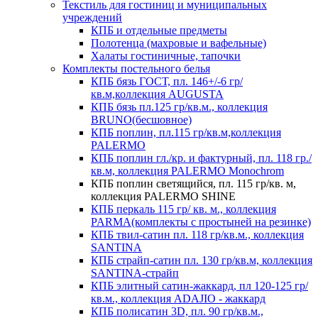
Текстиль для гостиниц и муниципальных
учреждений
КПБ и отдельные предметы
Полотенца (махровые и вафельные)
Халаты гостиничные, тапочки
Комплекты постельного белья
КПБ бязь ГОСТ, пл. 146+/-6 гр/
кв.м,коллекция AUGUSTA
КПБ бязь пл.125 гр/кв.м., коллекция
BRUNO(бесшовное)
КПБ поплин, пл.115 гр/кв.м,коллекция
PALERMO
КПБ поплин гл./кр. и фактурный, пл. 118 гр./
кв.м, коллекция PALERMO Monochrom
КПБ поплин светящийся, пл. 115 гр/кв. м,
коллекция PALERMO SHINE
КПБ перкаль 115 гр/ кв. м., коллекция
PARMA(комплекты с простыней на резинке)
КПБ твил-сатин пл. 118 гр/кв.м., коллекция
SANTINA
КПБ страйп-сатин пл. 130 гр/кв.м, коллекция
SANTINA-страйп
КПБ элитный сатин-жаккард, пл 120-125 гр/
кв.м., коллекция ADAJIO - жаккард
КПБ полисатин 3D, пл. 90 гр/кв.м.,