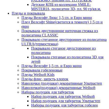
PALERMO, поплин пл. 115 гр./кв.м.
Детские КПБ из коллекции SMILE-
MISTERIA, полисатин 3D, пл. 90 гр/кв.м.
Пледы и покрывала
Пледы Велсофт Люкс 1,5 сп. и Евро мини
Плед Велсофт Shine(светится в темноте) 1,5 сп и
евро
Покрывала двусторонние ниточная стежка из
полисатина CLASSIC
Покрывало стеганное двустороннее из полисатина
ULTRA(термостежка)
Покрывало стеганое двухстороннее из
полисатина
Покрывала стеганые из полисатина 3D для
детей
Пледы Велсофт 1,5 сп. и Евро мини
Покрывала гобеленовые
Пледы Wellsoft Kids
Пледы флис, шерсть,хлопок
Наволочки (подушки) декоративные Ультрастеп
Наволочки(подушки) декоративные Wellsoft
Наборы подушек для табуреток
Набор подушек для табуреток Wellsoft
Набор подушек для табуреток Ультрастеп
Наборы подушек для табуреток гобелен