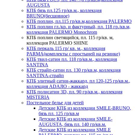
AUGUSTA
КПБ бязь пл.125 гр/кв.м., коллекция
BRUNO(бесшовное)
КПБ поплин, пл.115 гр/кв.м,коллекция PALERMO
КПБ поплин гл./кр. и фактурный, пл. 118 гр./кв.м,
коллекция PALERMO Monochrom
КПБ поплин светящийся, пл. 115 гр/кв. м,
коллекция PALERMO SHINE
КПБ перкаль 115 гр/ кв. м., коллекция
PARMA(комплекты с простыней на резинке)
КПБ твил-сатин пл. 118 гр/кв.м., коллекция
SANTINA
КПБ страйп-сатин пл. 130 гр/кв.м, коллекция
SANTINA-страйп
КПБ элитный сатин-жаккард, пл 120-125 гр/кв.м.,
коллекция ADAJIO - жаккард
КПБ полисатин 3D, пл. 90 гр/кв.м., коллекция
MISTERIA
Постельное белье для детей
Детские КПБ из коллекции SMILE-BRUNO,
бязь пл. 125 гр/кв.м
Детские КПБ из коллекции SMILE-
AUGUSTA, бязь пл. 140 гр/кв.м.
Детские КПБ из коллекции SMILE