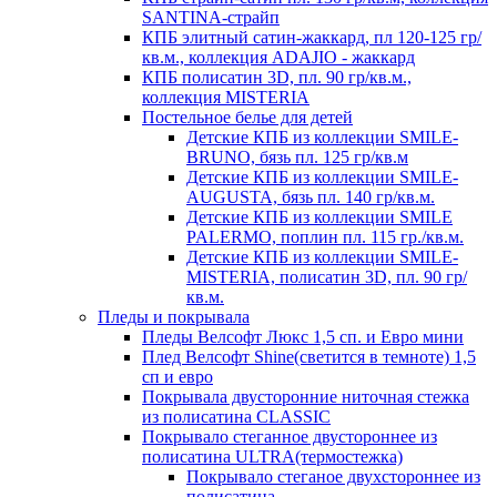
SANTINA-страйп
КПБ элитный сатин-жаккард, пл 120-125 гр/
кв.м., коллекция ADAJIO - жаккард
КПБ полисатин 3D, пл. 90 гр/кв.м.,
коллекция MISTERIA
Постельное белье для детей
Детские КПБ из коллекции SMILE-
BRUNO, бязь пл. 125 гр/кв.м
Детские КПБ из коллекции SMILE-
AUGUSTA, бязь пл. 140 гр/кв.м.
Детские КПБ из коллекции SMILE
PALERMO, поплин пл. 115 гр./кв.м.
Детские КПБ из коллекции SMILE-
MISTERIA, полисатин 3D, пл. 90 гр/
кв.м.
Пледы и покрывала
Пледы Велсофт Люкс 1,5 сп. и Евро мини
Плед Велсофт Shine(светится в темноте) 1,5
сп и евро
Покрывала двусторонние ниточная стежка
из полисатина CLASSIC
Покрывало стеганное двустороннее из
полисатина ULTRA(термостежка)
Покрывало стеганое двухстороннее из
полисатина