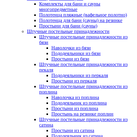
Комплекты для бани и сауны
многопредметные
Полотенца пляжные (вафельное полотно)
Полотенца для бани (сауны) на резинке
Простыни для бани (сауны)
Штучные постельные принадлежности
Штучные постельные принадлежности из
бязи
Наволочки из бязи
Пододеяльники из бязи
Простыни из бязи
Штучные постельные принадлежности из
пекаля
Пододеяльники из перкаля
Простыни из перкаля
Штучные постельные принадлежности из
поплина
Наволочка из поплина
Пододеяльник из поплина
Простыни из поплина
Простынь на резинке поплин
Штучные постельные принадлежности из
сатина
Простыни из сатина
Пододеяльник из сатина