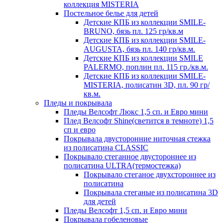
коллекция MISTERIA
Постельное белье для детей
Детские КПБ из коллекции SMILE-
BRUNO, бязь пл. 125 гр/кв.м
Детские КПБ из коллекции SMILE-
AUGUSTA, бязь пл. 140 гр/кв.м.
Детские КПБ из коллекции SMILE
PALERMO, поплин пл. 115 гр./кв.м.
Детские КПБ из коллекции SMILE-
MISTERIA, полисатин 3D, пл. 90 гр/
кв.м.
Пледы и покрывала
Пледы Велсофт Люкс 1,5 сп. и Евро мини
Плед Велсофт Shine(светится в темноте) 1,5
сп и евро
Покрывала двусторонние ниточная стежка
из полисатина CLASSIC
Покрывало стеганное двустороннее из
полисатина ULTRA(термостежка)
Покрывало стеганое двухстороннее из
полисатина
Покрывала стеганые из полисатина 3D
для детей
Пледы Велсофт 1,5 сп. и Евро мини
Покрывала гобеленовые