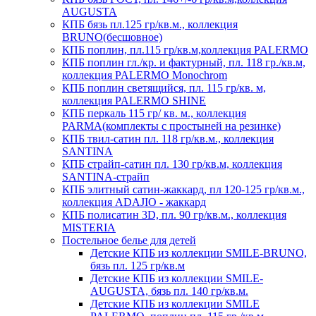
AUGUSTA
КПБ бязь пл.125 гр/кв.м., коллекция
BRUNO(бесшовное)
КПБ поплин, пл.115 гр/кв.м,коллекция PALERMO
КПБ поплин гл./кр. и фактурный, пл. 118 гр./кв.м,
коллекция PALERMO Monochrom
КПБ поплин светящийся, пл. 115 гр/кв. м,
коллекция PALERMO SHINE
КПБ перкаль 115 гр/ кв. м., коллекция
PARMA(комплекты с простыней на резинке)
КПБ твил-сатин пл. 118 гр/кв.м., коллекция
SANTINA
КПБ страйп-сатин пл. 130 гр/кв.м, коллекция
SANTINA-страйп
КПБ элитный сатин-жаккард, пл 120-125 гр/кв.м.,
коллекция ADAJIO - жаккард
КПБ полисатин 3D, пл. 90 гр/кв.м., коллекция
MISTERIA
Постельное белье для детей
Детские КПБ из коллекции SMILE-BRUNO,
бязь пл. 125 гр/кв.м
Детские КПБ из коллекции SMILE-
AUGUSTA, бязь пл. 140 гр/кв.м.
Детские КПБ из коллекции SMILE