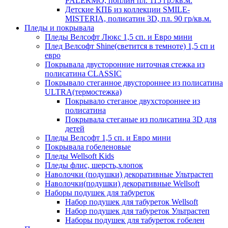
PALERMO, поплин пл. 115 гр./кв.м.
Детские КПБ из коллекции SMILE-
MISTERIA, полисатин 3D, пл. 90 гр/кв.м.
Пледы и покрывала
Пледы Велсофт Люкс 1,5 сп. и Евро мини
Плед Велсофт Shine(светится в темноте) 1,5 сп и
евро
Покрывала двусторонние ниточная стежка из
полисатина CLASSIC
Покрывало стеганное двустороннее из полисатина
ULTRA(термостежка)
Покрывало стеганое двухстороннее из
полисатина
Покрывала стеганые из полисатина 3D для
детей
Пледы Велсофт 1,5 сп. и Евро мини
Покрывала гобеленовые
Пледы Wellsoft Kids
Пледы флис, шерсть,хлопок
Наволочки (подушки) декоративные Ультрастеп
Наволочки(подушки) декоративные Wellsoft
Наборы подушек для табуреток
Набор подушек для табуреток Wellsoft
Набор подушек для табуреток Ультрастеп
Наборы подушек для табуреток гобелен