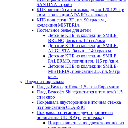
SANTINA-страйп
КПБ элитный сатин-жаккард, пл 120-125 гр/
кв.м., коллекция ADAJIO - жаккард
КПБ полисатин 3D, пл. 90 гр/кв.м.,
коллекция MISTERIA
Постельное белье для детей
Детские КПБ из коллекции SMILE-
BRUNO, бязь пл. 125 гр/кв.м
Детские КПБ из коллекции SMILE-
AUGUSTA, бязь пл. 140 гр/кв.м.
Детские КПБ из коллекции SMILE
PALERMO, поплин пл. 115 гр./кв.м.
Детские КПБ из коллекции SMILE-
MISTERIA, полисатин 3D, пл. 90 гр/
кв.м.
Пледы и покрывала
Пледы Велсофт Люкс 1,5 сп. и Евро мини
Плед Велсофт Shine(светится в темноте) 1,5
сп и евро
Покрывала двусторонние ниточная стежка
из полисатина CLASSIC
Покрывало стеганное двустороннее из
полисатина ULTRA(термостежка)
Покрывало стеганое двухстороннее из
полисатина