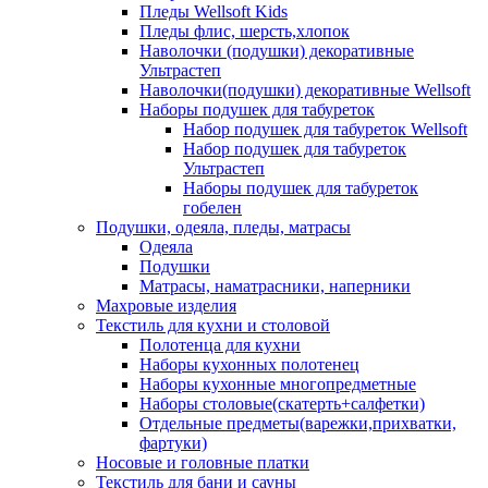
Пледы Wellsoft Kids
Пледы флис, шерсть,хлопок
Наволочки (подушки) декоративные
Ультрастеп
Наволочки(подушки) декоративные Wellsoft
Наборы подушек для табуреток
Набор подушек для табуреток Wellsoft
Набор подушек для табуреток
Ультрастеп
Наборы подушек для табуреток
гобелен
Подушки, одеяла, пледы, матрасы
Одеяла
Подушки
Матрасы, наматрасники, наперники
Махровые изделия
Текстиль для кухни и столовой
Полотенца для кухни
Наборы кухонных полотенец
Наборы кухонные многопредметные
Наборы столовые(скатерть+салфетки)
Отдельные предметы(варежки,прихватки,
фартуки)
Носовые и головные платки
Текстиль для бани и сауны