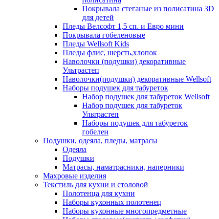
Покрывала стеганые из полисатина 3D
для детей
Пледы Велсофт 1,5 сп. и Евро мини
Покрывала гобеленовые
Пледы Wellsoft Kids
Пледы флис, шерсть,хлопок
Наволочки (подушки) декоративные
Ультрастеп
Наволочки(подушки) декоративные Wellsoft
Наборы подушек для табуреток
Набор подушек для табуреток Wellsoft
Набор подушек для табуреток
Ультрастеп
Наборы подушек для табуреток
гобелен
Подушки, одеяла, пледы, матрасы
Одеяла
Подушки
Матрасы, наматрасники, наперники
Махровые изделия
Текстиль для кухни и столовой
Полотенца для кухни
Наборы кухонных полотенец
Наборы кухонные многопредметные