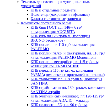
Текстиль для гостиниц и муниципальных
учреждений
КПБ и отдельные предметы
Полотенца (махровые и вафельные)
Халаты гостиничные, тапочки
Комплекты постельного белья
КПБ бязь ГОСТ, пл. 146+/-6 гр/
кв.м,коллекция AUGUSTA
КПБ бязь пл.125 гр/кв.м., коллекция
BRUNO(бесшовное)
КПБ поплин, пл.115 гр/кв.м,коллекция
PALERMO
КПБ поплин гл./кр. и фактурный, пл. 118 гр./
кв.м, коллекция PALERMO Monochrom
КПБ поплин светящийся, пл. 115 гр/кв. м,
коллекция PALERMO SHINE
КПБ перкаль 115 гр/ кв. м., коллекция
PARMA(комплекты с простыней на резинке)
КПБ твил-сатин пл. 118 гр/кв.м., коллекция
SANTINA
КПБ страйп-сатин пл. 130 гр/кв.м, коллекция
SANTINA-страйп
КПБ элитный сатин-жаккард, пл 120-125 гр/
кв.м., коллекция ADAJIO - жаккард
КПБ полисатин 3D, пл. 90 гр/кв.м.,