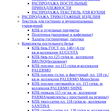
РАСПРОДАЖА ПОСТЕЛЬНЫЕ
ПРИНАДЛЕЖНОСТИ
РАСПРОДАЖА ТЕКСТИЛЬ ДЛЯ КУХНИ
РАСПРОДАЖА ТРИКОТАЖНЫЕ ИЗДЕЛИЯ
Текстиль для гостиниц и муниципальных
учреждений
КПБ и отдельные предметы
Полотенца (махровые и вафельные)
Халаты гостиничные, тапочки
Комплекты постельного белья
КПБ бязь ГОСТ, пл. 146+/-6 гр/
кв.м,коллекция AUGUSTA
КПБ бязь пл.125 гр/кв.м., коллекция
BRUNO(бесшовное)
КПБ поплин, пл.115 гр/кв.м,коллекция
PALERMO
КПБ поплин гл./кр. и фактурный, пл. 118 гр./
кв.м, коллекция PALERMO Monochrom
КПБ поплин светящийся, пл. 115 гр/кв. м,
коллекция PALERMO SHINE
КПБ перкаль 115 гр/ кв. м., коллекция
PARMA(комплекты с простыней на резинке)
КПБ твил-сатин пл. 118 гр/кв.м., коллекция
SANTINA
КПБ страйп-сатин пл. 130 гр/кв.м, коллекция