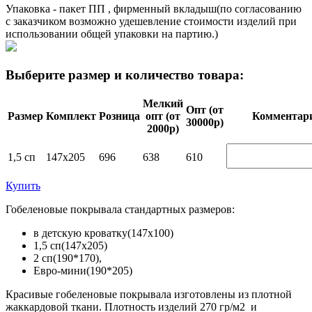
Упаковка - пакет ПП , фирменный вкладыш(по согласованию
с заказчиком возможно удешевление стоимости изделий при
использовании общей упаковки на партию.)
Выберите размер и количество товара:
Мелкий
Опт (от
Размер
Комплект
Розница
опт (от
Ком­мен­та­р
30000р)
2000р)
1,5 сп
147х205
696
638
610
Купить
Гобеленовые покрывала стандартных размеров:
в детскую кроватку(147х100)
1,5 сп(147х205)
2 сп(190*170),
Евро-мини(190*205)
Красивые гобеленовые покрывала изготовлены из плотной
жаккардовой ткани. Плотность изделий 270 гр/м2 и