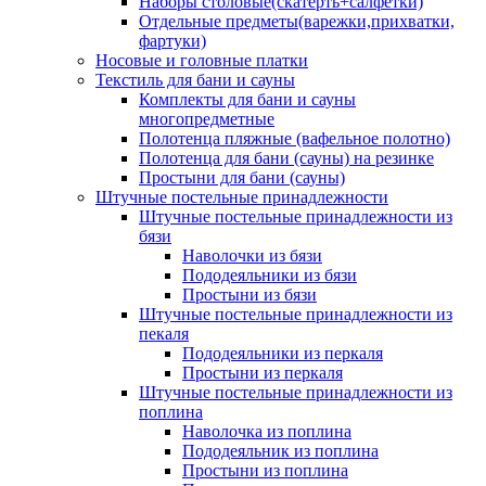
Наборы столовые(скатерть+салфетки)
Отдельные предметы(варежки,прихватки,
фартуки)
Носовые и головные платки
Текстиль для бани и сауны
Комплекты для бани и сауны
многопредметные
Полотенца пляжные (вафельное полотно)
Полотенца для бани (сауны) на резинке
Простыни для бани (сауны)
Штучные постельные принадлежности
Штучные постельные принадлежности из
бязи
Наволочки из бязи
Пододеяльники из бязи
Простыни из бязи
Штучные постельные принадлежности из
пекаля
Пододеяльники из перкаля
Простыни из перкаля
Штучные постельные принадлежности из
поплина
Наволочка из поплина
Пододеяльник из поплина
Простыни из поплина