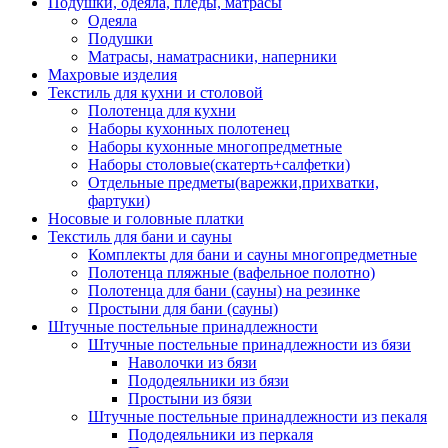
Подушки, одеяла, пледы, матрасы
Одеяла
Подушки
Матрасы, наматрасники, наперники
Махровые изделия
Текстиль для кухни и столовой
Полотенца для кухни
Наборы кухонных полотенец
Наборы кухонные многопредметные
Наборы столовые(скатерть+салфетки)
Отдельные предметы(варежки,прихватки,
фартуки)
Носовые и головные платки
Текстиль для бани и сауны
Комплекты для бани и сауны многопредметные
Полотенца пляжные (вафельное полотно)
Полотенца для бани (сауны) на резинке
Простыни для бани (сауны)
Штучные постельные принадлежности
Штучные постельные принадлежности из бязи
Наволочки из бязи
Пододеяльники из бязи
Простыни из бязи
Штучные постельные принадлежности из пекаля
Пододеяльники из перкаля