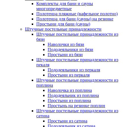
Комплекты для бани и сауны
многопредметные
Полотенца пляжные (вафельное полотно)
Полотенца для бани (сауны) на резинке
Простыни для бани (сауны)
Штучные постельные принадлежности
Штучные постельные принадлежности из
бязи
Наволочки из бязи
Пододеяльники из бязи
Простыни из бязи
Штучные постельные принадлежности из
пекаля
Пододеяльники из перкаля
Простыни из перкаля
Штучные постельные принадлежности из
поплина
Наволочка из поплина
Пододеяльник из поплина
Простыни из поплина
Простынь на резинке поплин
Штучные постельные принадлежности из
сатина
Простыни из сатина
Пододеяльник из сатина