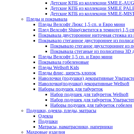
Детские КПБ из коллекции SMILE-AUGUS
Детские КПБ из коллекции SMILE PALER
Детские КПБ из коллекции SMILE-MISTE
Пледы и покрывала
Пледы Велсофт Люкс 1,5 сп. и Евро мини
Плед Велсофт Shine(светится в темноте) 1,5 сп
Покрывала двусторонние ниточная стежка и
Покрывало стеганное двустороннее из полис
Покрывало стеганое двухстороннее из 
Покрывала стеганые из полисатина 3D д
Пледы Велсофт 1,5 сп. и Евро мини
Покрывала гобеленовые
Пледы Wellsoft Kids
Пледы флис, шерсть,хлопок
Наволочки (подушки) декоративные Ультраст
Наволочки(подушки) декоративные Wellsoft
Наборы подушек для табуреток
Набор подушек для табуреток Wellsoft
Набор подушек для табуреток Ультрасте
Наборы подушек для табуреток гобелен
Подушки, одеяла, пледы, матрасы
Одеяла
Подушки
Матрасы, наматрасники, наперники
Махровые изделия