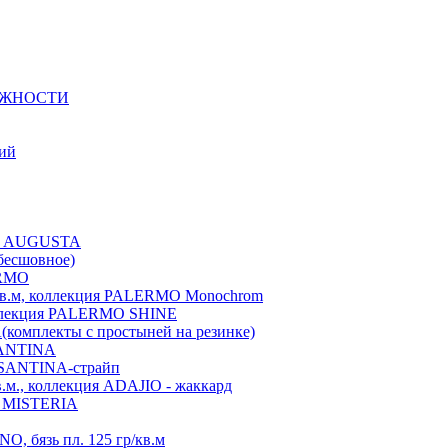
ЕЖНОСТИ
ний
ция AUGUSTA
бесшовное)
ERMO
./кв.м, коллекция PALERMO Monochrom
коллекция PALERMO SHINE
A(комплекты с простыней на резинке)
 SANTINA
я SANTINA-страйп
в.м., коллекция ADAJIO - жаккард
ия MISTERIA
, бязь пл. 125 гр/кв.м