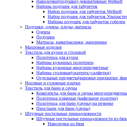
Наволочки(подушки) декоративные Wellsoft
Наборы подушек для табуреток
Набор подушек для табуреток Wellsoft
Набор подушек для табуреток Ультрасте
Наборы подушек для табуреток гобелен
Подушки, одеяла, пледы, матрасы
Одеяла
Подушки
Матрасы, наматрасники, наперники
Махровые изделия
Текстиль для кухни и столовой
Полотенца для кухни
Наборы кухонных полотенец
Наборы кухонные многопредметные
Наборы столовые(скатерть+салфетки)
Отдельные предметы(варежки,прихватки, фар
Носовые и головные платки
Текстиль для бани и сауны
Комплекты для бани и сауны многопредметн
Полотенца пляжные (вафельное полотно)
Полотенца для бани (сауны) на резинке
Простыни для бани (сауны)
Штучные постельные принадлежности
Штучные постельные принадлежности из бяз
Наволочки из бязи