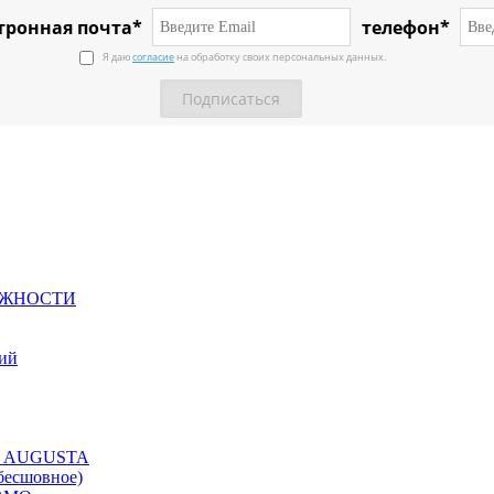
тронная почта*
телефон*
Я даю
согласие
на обработку своих персональных данных.
ЕЖНОСТИ
ний
ция AUGUSTA
бесшовное)