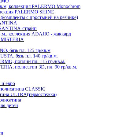
ERMO
./кв.м, коллекция PALERMO Monochrom
коллекция PALERMO SHINE
A(комплекты с простыней на резинке)
 SANTINA
я SANTINA-страйп
в.м., коллекция ADAJIO - жаккард
ия MISTERIA
, бязь пл. 125 гр/кв.м
TA, бязь пл. 140 гр/кв.м.
MO, поплин пл. 115 гр./кв.м.
RIA, полисатин 3D, пл. 90 гр/кв.м.
 и евро
з полисатина CLASSIC
атина ULTRA(термостежка)
полисатина
ля детей
еп