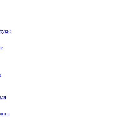
туки)
ые
и
аля
лина