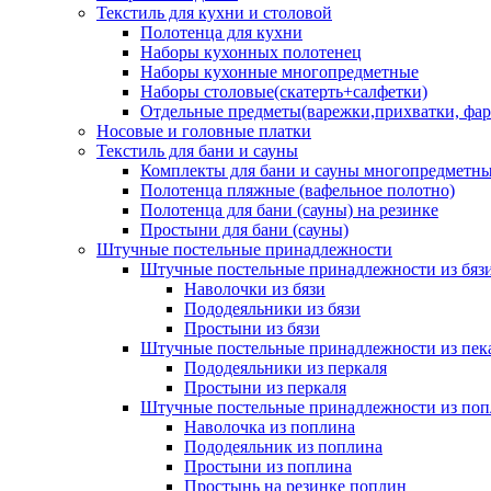
Текстиль для кухни и столовой
Полотенца для кухни
Наборы кухонных полотенец
Наборы кухонные многопредметные
Наборы столовые(скатерть+салфетки)
Отдельные предметы(варежки,прихватки, фар
Носовые и головные платки
Текстиль для бани и сауны
Комплекты для бани и сауны многопредметн
Полотенца пляжные (вафельное полотно)
Полотенца для бани (сауны) на резинке
Простыни для бани (сауны)
Штучные постельные принадлежности
Штучные постельные принадлежности из бяз
Наволочки из бязи
Пододеяльники из бязи
Простыни из бязи
Штучные постельные принадлежности из пек
Пододеяльники из перкаля
Простыни из перкаля
Штучные постельные принадлежности из поп
Наволочка из поплина
Пододеяльник из поплина
Простыни из поплина
Простынь на резинке поплин