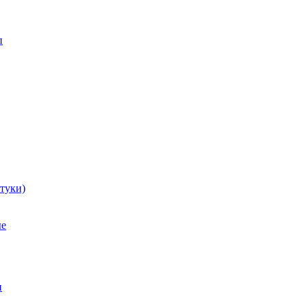
п
туки)
ые
и