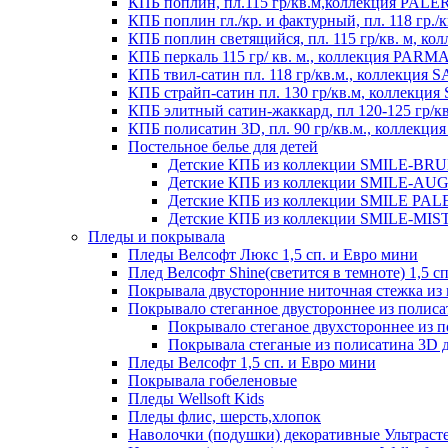
КПБ поплин, пл.115 гр/кв.м,коллекция PAL
КПБ поплин гл./кр. и фактурный, пл. 118 гр
КПБ поплин светящийся, пл. 115 гр/кв. м, 
КПБ перкаль 115 гр/ кв. м., коллекция PARM
КПБ твил-сатин пл. 118 гр/кв.м., коллекция
КПБ страйп-сатин пл. 130 гр/кв.м, коллекци
КПБ элитный сатин-жаккард, пл 120-125 гр/к
КПБ полисатин 3D, пл. 90 гр/кв.м., коллекц
Постельное белье для детей
Детские КПБ из коллекции SMILE-BRUNO
Детские КПБ из коллекции SMILE-AUGUS
Детские КПБ из коллекции SMILE PALER
Детские КПБ из коллекции SMILE-MISTE
Пледы и покрывала
Пледы Велсофт Люкс 1,5 сп. и Евро мини
Плед Велсофт Shine(светится в темноте) 1,5 сп
Покрывала двусторонние ниточная стежка и
Покрывало стеганное двустороннее из полис
Покрывало стеганое двухстороннее из 
Покрывала стеганые из полисатина 3D д
Пледы Велсофт 1,5 сп. и Евро мини
Покрывала гобеленовые
Пледы Wellsoft Kids
Пледы флис, шерсть,хлопок
Наволочки (подушки) декоративные Ультраст