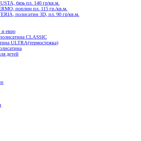
TA, бязь пл. 140 гр/кв.м.
MO, поплин пл. 115 гр./кв.м.
RIA, полисатин 3D, пл. 90 гр/кв.м.
 и евро
з полисатина CLASSIC
атина ULTRA(термостежка)
полисатина
ля детей
еп
п