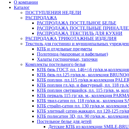
О компании
Каталог
ПОСТУПЛЕНИЯ НЕДЕЛИ
РАСПРОДАЖА
РАСПРОДАЖА ПОСТЕЛЬНОЕ БЕЛЬЕ
РАСПРОДАЖА ПОСТЕЛЬНЫЕ ПРИНАДЛ
РАСПРОДАЖА ТЕКСТИЛЬ ДЛЯ КУХНИ
РАСПРОДАЖА ТРИКОТАЖНЫЕ ИЗДЕЛИЯ
Текстиль для гостиниц и муниципальных учрежде
КПБ и отдельные предметы
Полотенца (махровые и вафельные)
Халаты гостиничные, тапочки
Комплекты постельного белья
КПБ бязь ГОСТ, пл. 146+/-6 гр/кв.м,коллек
КПБ бязь пл.125 гр/кв.м., коллекция BRUNO(
КПБ поплин, пл.115 гр/кв.м,коллекция PAL
КПБ поплин гл./кр. и фактурный, пл. 118 гр
КПБ поплин светящийся, пл. 115 гр/кв. м, 
КПБ перкаль 115 гр/ кв. м., коллекция PARM
КПБ твил-сатин пл. 118 гр/кв.м., коллекция
КПБ страйп-сатин пл. 130 гр/кв.м, коллекци
КПБ элитный сатин-жаккард, пл 120-125 гр/к
КПБ полисатин 3D, пл. 90 гр/кв.м., коллекц
Постельное белье для детей
Детские КПБ из коллекции SMILE-BRUNO