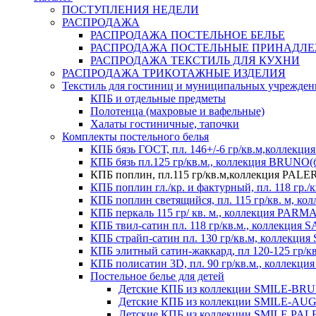
ПОСТУПЛЕНИЯ НЕДЕЛИ
РАСПРОДАЖА
РАСПРОДАЖА ПОСТЕЛЬНОЕ БЕЛЬЕ
РАСПРОДАЖА ПОСТЕЛЬНЫЕ ПРИНАДЛ
РАСПРОДАЖА ТЕКСТИЛЬ ДЛЯ КУХНИ
РАСПРОДАЖА ТРИКОТАЖНЫЕ ИЗДЕЛИЯ
Текстиль для гостиниц и муниципальных учрежде
КПБ и отдельные предметы
Полотенца (махровые и вафельные)
Халаты гостиничные, тапочки
Комплекты постельного белья
КПБ бязь ГОСТ, пл. 146+/-6 гр/кв.м,коллек
КПБ бязь пл.125 гр/кв.м., коллекция BRUNO(
КПБ поплин, пл.115 гр/кв.м,коллекция PAL
КПБ поплин гл./кр. и фактурный, пл. 118 гр
КПБ поплин светящийся, пл. 115 гр/кв. м, 
КПБ перкаль 115 гр/ кв. м., коллекция PARM
КПБ твил-сатин пл. 118 гр/кв.м., коллекция
КПБ страйп-сатин пл. 130 гр/кв.м, коллекци
КПБ элитный сатин-жаккард, пл 120-125 гр/к
КПБ полисатин 3D, пл. 90 гр/кв.м., коллекц
Постельное белье для детей
Детские КПБ из коллекции SMILE-BRUNO
Детские КПБ из коллекции SMILE-AUGUS
Детские КПБ из коллекции SMILE PALER