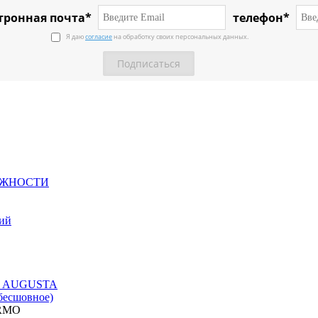
тронная почта*
телефон*
Я даю
согласие
на обработку своих персональных данных.
ЕЖНОСТИ
ний
ция AUGUSTA
бесшовное)
ERMO