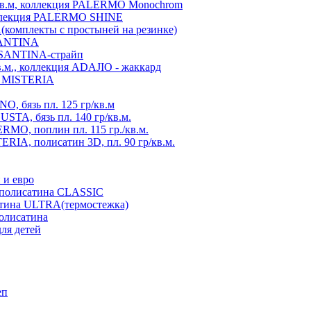
./кв.м, коллекция PALERMO Monochrom
коллекция PALERMO SHINE
A(комплекты с простыней на резинке)
 SANTINA
я SANTINA-страйп
в.м., коллекция ADAJIO - жаккард
ия MISTERIA
, бязь пл. 125 гр/кв.м
TA, бязь пл. 140 гр/кв.м.
MO, поплин пл. 115 гр./кв.м.
RIA, полисатин 3D, пл. 90 гр/кв.м.
 и евро
з полисатина CLASSIC
атина ULTRA(термостежка)
полисатина
ля детей
еп