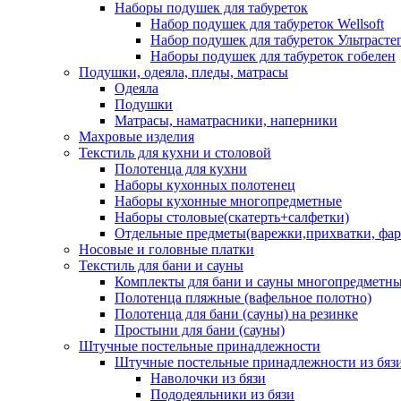
Наборы подушек для табуреток
Набор подушек для табуреток Wellsoft
Набор подушек для табуреток Ультрасте
Наборы подушек для табуреток гобелен
Подушки, одеяла, пледы, матрасы
Одеяла
Подушки
Матрасы, наматрасники, наперники
Махровые изделия
Текстиль для кухни и столовой
Полотенца для кухни
Наборы кухонных полотенец
Наборы кухонные многопредметные
Наборы столовые(скатерть+салфетки)
Отдельные предметы(варежки,прихватки, фар
Носовые и головные платки
Текстиль для бани и сауны
Комплекты для бани и сауны многопредметн
Полотенца пляжные (вафельное полотно)
Полотенца для бани (сауны) на резинке
Простыни для бани (сауны)
Штучные постельные принадлежности
Штучные постельные принадлежности из бяз
Наволочки из бязи
Пододеяльники из бязи