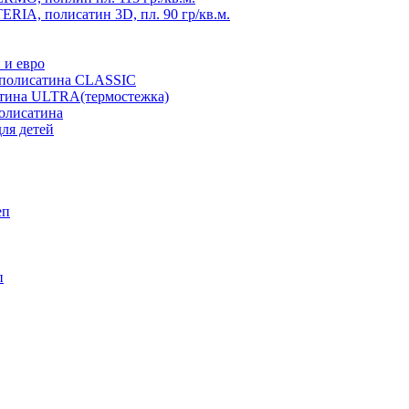
RIA, полисатин 3D, пл. 90 гр/кв.м.
 и евро
з полисатина CLASSIC
атина ULTRA(термостежка)
полисатина
ля детей
еп
п