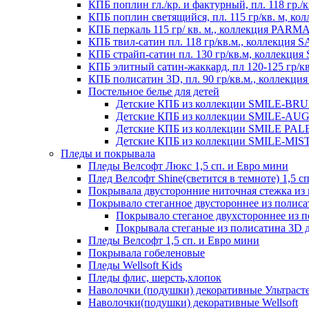
КПБ поплин гл./кр. и фактурный, пл. 118 гр
КПБ поплин светящийся, пл. 115 гр/кв. м, 
КПБ перкаль 115 гр/ кв. м., коллекция PARM
КПБ твил-сатин пл. 118 гр/кв.м., коллекция
КПБ страйп-сатин пл. 130 гр/кв.м, коллекци
КПБ элитный сатин-жаккард, пл 120-125 гр/к
КПБ полисатин 3D, пл. 90 гр/кв.м., коллекц
Постельное белье для детей
Детские КПБ из коллекции SMILE-BRUNO
Детские КПБ из коллекции SMILE-AUGUS
Детские КПБ из коллекции SMILE PALER
Детские КПБ из коллекции SMILE-MISTE
Пледы и покрывала
Пледы Велсофт Люкс 1,5 сп. и Евро мини
Плед Велсофт Shine(светится в темноте) 1,5 сп
Покрывала двусторонние ниточная стежка и
Покрывало стеганное двустороннее из полис
Покрывало стеганое двухстороннее из 
Покрывала стеганые из полисатина 3D д
Пледы Велсофт 1,5 сп. и Евро мини
Покрывала гобеленовые
Пледы Wellsoft Kids
Пледы флис, шерсть,хлопок
Наволочки (подушки) декоративные Ультраст
Наволочки(подушки) декоративные Wellsoft