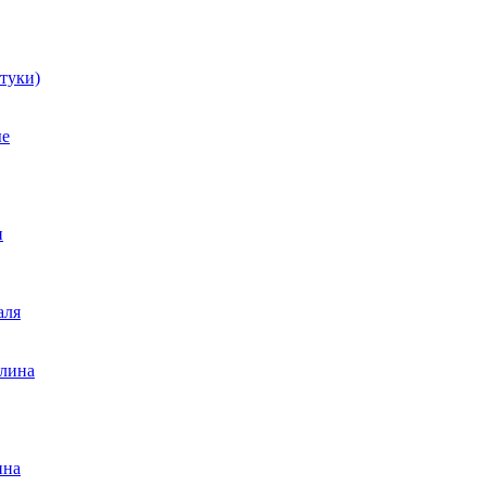
туки)
ые
и
аля
лина
ина