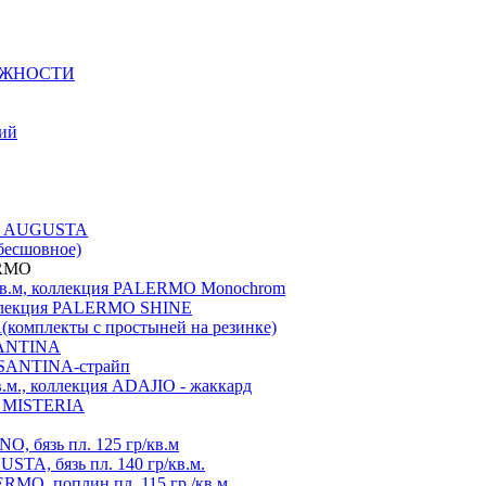
ЕЖНОСТИ
ний
ция AUGUSTA
бесшовное)
ERMO
./кв.м, коллекция PALERMO Monochrom
коллекция PALERMO SHINE
A(комплекты с простыней на резинке)
 SANTINA
я SANTINA-страйп
в.м., коллекция ADAJIO - жаккард
ия MISTERIA
, бязь пл. 125 гр/кв.м
TA, бязь пл. 140 гр/кв.м.
MO, поплин пл. 115 гр./кв.м.