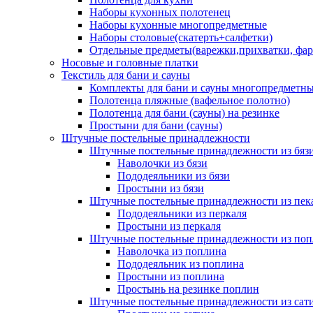
Наборы кухонных полотенец
Наборы кухонные многопредметные
Наборы столовые(скатерть+салфетки)
Отдельные предметы(варежки,прихватки, фар
Носовые и головные платки
Текстиль для бани и сауны
Комплекты для бани и сауны многопредметн
Полотенца пляжные (вафельное полотно)
Полотенца для бани (сауны) на резинке
Простыни для бани (сауны)
Штучные постельные принадлежности
Штучные постельные принадлежности из бяз
Наволочки из бязи
Пододеяльники из бязи
Простыни из бязи
Штучные постельные принадлежности из пек
Пододеяльники из перкаля
Простыни из перкаля
Штучные постельные принадлежности из поп
Наволочка из поплина
Пододеяльник из поплина
Простыни из поплина
Простынь на резинке поплин
Штучные постельные принадлежности из сат