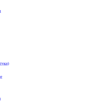
п
туки)
ые
и