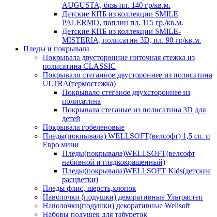
AUGUSTA, бязь пл. 140 гр/кв.м.
Детские КПБ из коллекции SMILE
PALERMO, поплин пл. 115 гр./кв.м.
Детские КПБ из коллекции SMILE-
MISTERIA, полисатин 3D, пл. 90 гр/кв.м.
Пледы и покрывала
Покрывала двусторонние ниточная стежка из
полисатина CLASSIC
Покрывало стеганное двустороннее из полисатина
ULTRA(термостежка)
Покрывало стеганое двухстороннее из
полисатина
Покрывала стеганые из полисатина 3D для
детей
Покрывала гобеленовые
Пледы(покпывала) WELLSOFT(велсофт) 1,5 сп. и
Евро мини
Пледы(покрывала)WELLSOFT(велсофт
набивной и гладкокрашенный)
Пледы(покрывала)WELLSOFT Kids(детские
расцветки)
Пледы флис, шерсть,хлопок
Наволочки (подушки) декоративные Ультрастеп
Наволочки(подушки) декоративные Wellsoft
Наборы подушек для табуреток