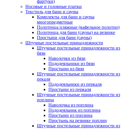
фартуки)
Носовые и головные платки
Текстиль для бани и сауны
Комплекты для бани и сауны
многопредметные
Полотенца пляжные (вафельное полотно)
Полотенца для бани (сауны) на резинке
Простыни для бани (сауны)
Штучные постельные принадлежности
Штучные постельные принадлежности из
бязи
Наволочки из бязи
Пододеяльники из бязи
Простыни из бязи
Штучные постельные принадлежности из
пекаля
Пододеяльники из перкаля
Простыни из перкаля
Штучные постельные принадлежности из
поплина
Наволочка из поплина
Пододеяльник из поплина
Простыни из поплина
Простынь на резинке поплин
Штучные постельные принадлежности из