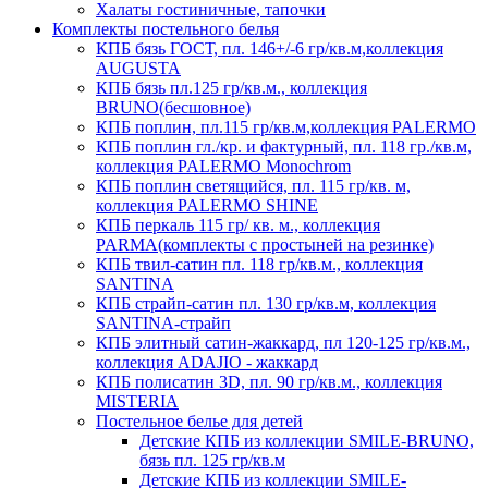
Халаты гостиничные, тапочки
Комплекты постельного белья
КПБ бязь ГОСТ, пл. 146+/-6 гр/кв.м,коллекция
AUGUSTA
КПБ бязь пл.125 гр/кв.м., коллекция
BRUNO(бесшовное)
КПБ поплин, пл.115 гр/кв.м,коллекция PALERMO
КПБ поплин гл./кр. и фактурный, пл. 118 гр./кв.м,
коллекция PALERMO Monochrom
КПБ поплин светящийся, пл. 115 гр/кв. м,
коллекция PALERMO SHINE
КПБ перкаль 115 гр/ кв. м., коллекция
PARMA(комплекты с простыней на резинке)
КПБ твил-сатин пл. 118 гр/кв.м., коллекция
SANTINA
КПБ страйп-сатин пл. 130 гр/кв.м, коллекция
SANTINA-страйп
КПБ элитный сатин-жаккард, пл 120-125 гр/кв.м.,
коллекция ADAJIO - жаккард
КПБ полисатин 3D, пл. 90 гр/кв.м., коллекция
MISTERIA
Постельное белье для детей
Детские КПБ из коллекции SMILE-BRUNO,
бязь пл. 125 гр/кв.м
Детские КПБ из коллекции SMILE-