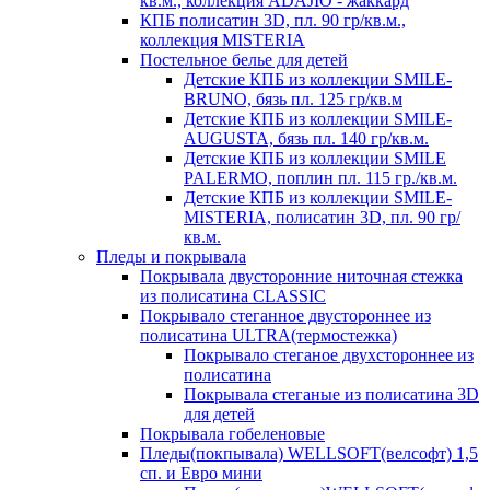
кв.м., коллекция ADAJIO - жаккард
КПБ полисатин 3D, пл. 90 гр/кв.м.,
коллекция MISTERIA
Постельное белье для детей
Детские КПБ из коллекции SMILE-
BRUNO, бязь пл. 125 гр/кв.м
Детские КПБ из коллекции SMILE-
AUGUSTA, бязь пл. 140 гр/кв.м.
Детские КПБ из коллекции SMILE
PALERMO, поплин пл. 115 гр./кв.м.
Детские КПБ из коллекции SMILE-
MISTERIA, полисатин 3D, пл. 90 гр/
кв.м.
Пледы и покрывала
Покрывала двусторонние ниточная стежка
из полисатина CLASSIC
Покрывало стеганное двустороннее из
полисатина ULTRA(термостежка)
Покрывало стеганое двухстороннее из
полисатина
Покрывала стеганые из полисатина 3D
для детей
Покрывала гобеленовые
Пледы(покпывала) WELLSOFT(велсофт) 1,5
сп. и Евро мини