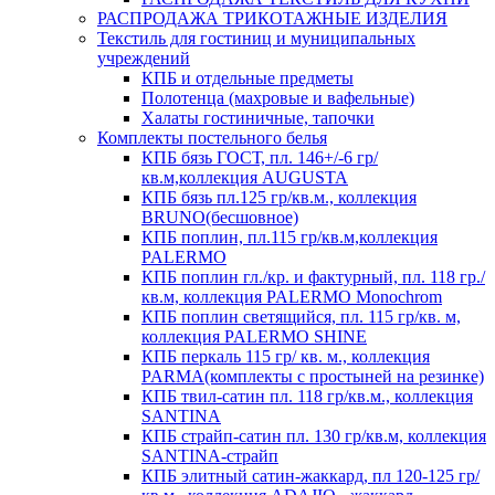
РАСПРОДАЖА ТРИКОТАЖНЫЕ ИЗДЕЛИЯ
Текстиль для гостиниц и муниципальных
учреждений
КПБ и отдельные предметы
Полотенца (махровые и вафельные)
Халаты гостиничные, тапочки
Комплекты постельного белья
КПБ бязь ГОСТ, пл. 146+/-6 гр/
кв.м,коллекция AUGUSTA
КПБ бязь пл.125 гр/кв.м., коллекция
BRUNO(бесшовное)
КПБ поплин, пл.115 гр/кв.м,коллекция
PALERMO
КПБ поплин гл./кр. и фактурный, пл. 118 гр./
кв.м, коллекция PALERMO Monochrom
КПБ поплин светящийся, пл. 115 гр/кв. м,
коллекция PALERMO SHINE
КПБ перкаль 115 гр/ кв. м., коллекция
PARMA(комплекты с простыней на резинке)
КПБ твил-сатин пл. 118 гр/кв.м., коллекция
SANTINA
КПБ страйп-сатин пл. 130 гр/кв.м, коллекция
SANTINA-страйп
КПБ элитный сатин-жаккард, пл 120-125 гр/