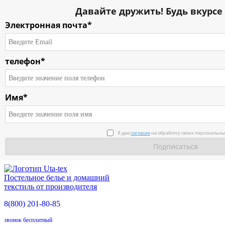
Давайте дружить! Будь вкурсе 
Электронная почта*
телефон*
Имя*
О компании
Я даю
согласие
на обработку своих персональны
Каталог
Условия работы
Постельное белье и домашний
Доставка
текстиль от производителя
8(800)
201-80-85
О продукции
звонок бесплатный