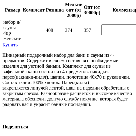
Мелкий
Опт (от
Размер
Комплект
Розница
опт (от
Ком­мен­та
30000р)
2000р)
набор д/
сауны
408
374
357
4пр
женский
Купить
Шикарный подарочный набор для бани и сауны из 4-
предметов. Содержит в своем составе все необходимые
изделия для уютной баньки. Комплект для сауны из
вафельной ткани состоит из 4 предметов: накидки-
парео(накидки-кильт), шапки, полотенца 40х70 и рукавички.
Состав ткани-100% хлопок. Парео(кильт)
закрепляется липучей лентой, швы на изделии обработаны с
закрытым срезом. Разнообразие расцветок и высокое качество
материала обеспечит долгую службу покупке, которая будет
радовать вас и украсит банные посиделки.
Поделиться