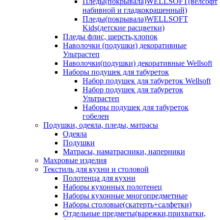
Пледы(покрывала)WELLSOFT(велсофт
набивной и гладкокрашенный)
Пледы(покрывала)WELLSOFT
Kids(детские расцветки)
Пледы флис, шерсть,хлопок
Наволочки (подушки) декоративные
Ультрастеп
Наволочки(подушки) декоративные Wellsoft
Наборы подушек для табуреток
Набор подушек для табуреток Wellsoft
Набор подушек для табуреток
Ультрастеп
Наборы подушек для табуреток
гобелен
Подушки, одеяла, пледы, матрасы
Одеяла
Подушки
Матрасы, наматрасники, наперники
Махровые изделия
Текстиль для кухни и столовой
Полотенца для кухни
Наборы кухонных полотенец
Наборы кухонные многопредметные
Наборы столовые(скатерть+салфетки)
Отдельные предметы(варежки,прихватки,