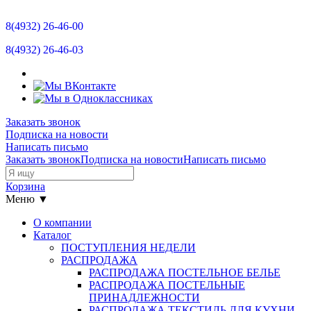
Отзывы
8(4932)
26-46-00
Новости
8(4932)
26-46-03
Контакты
Размерная сетка
Заказать звонок
Подписка на новости
Прайс-лист
Написать письмо
Заказать звонок
Подписка на новости
Написать письмо
Остатки
Корзина
Меню ▼
О компании
Каталог
ПОСТУПЛЕНИЯ НЕДЕЛИ
РАСПРОДАЖА
РАСПРОДАЖА ПОСТЕЛЬНОЕ БЕЛЬЕ
РАСПРОДАЖА ПОСТЕЛЬНЫЕ
ПРИНАДЛЕЖНОСТИ
РАСПРОДАЖА ТЕКСТИЛЬ ДЛЯ КУХНИ