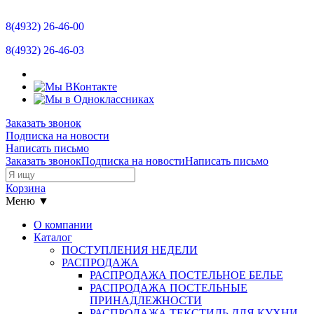
Отзывы
8(4932)
26-46-00
Новости
8(4932)
26-46-03
Контакты
Размерная сетка
Заказать звонок
Подписка на новости
Прайс-лист
Написать письмо
Заказать звонок
Подписка на новости
Написать письмо
Остатки
Корзина
Меню ▼
О компании
Каталог
ПОСТУПЛЕНИЯ НЕДЕЛИ
РАСПРОДАЖА
РАСПРОДАЖА ПОСТЕЛЬНОЕ БЕЛЬЕ
РАСПРОДАЖА ПОСТЕЛЬНЫЕ
ПРИНАДЛЕЖНОСТИ
РАСПРОДАЖА ТЕКСТИЛЬ ДЛЯ КУХНИ