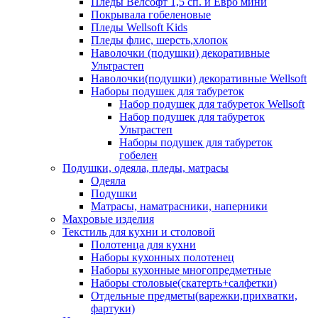
Пледы Велсофт 1,5 сп. и Евро мини
Покрывала гобеленовые
Пледы Wellsoft Kids
Пледы флис, шерсть,хлопок
Наволочки (подушки) декоративные
Ультрастеп
Наволочки(подушки) декоративные Wellsoft
Наборы подушек для табуреток
Набор подушек для табуреток Wellsoft
Набор подушек для табуреток
Ультрастеп
Наборы подушек для табуреток
гобелен
Подушки, одеяла, пледы, матрасы
Одеяла
Подушки
Матрасы, наматрасники, наперники
Махровые изделия
Текстиль для кухни и столовой
Полотенца для кухни
Наборы кухонных полотенец
Наборы кухонные многопредметные
Наборы столовые(скатерть+салфетки)
Отдельные предметы(варежки,прихватки,
фартуки)