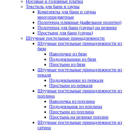
Носовые и головные платки
Текстиль для бани и сауны
Комплекты для бани и сауны
многопредметные
Полотенца пляжные (вафельное полотно)
Полотенца для бани (сауны) на резинке
Простыни для бани (сауны)
Штучные постельные принадлежности
Штучные постельные принадлежности из
бязи
Наволочки из бязи
Пододеяльники из бязи
Простыни из бязи
Штучные постельные принадлежности из
пекаля
Пододеяльники из перкаля
Простыни из перкаля
Штучные постельные принадлежности из
поплина
Наволочка из поплина
Пододеяльник из поплина
Простыни из поплина
Простынь на резинке поплин
Штучные постельные принадлежности из
сатина