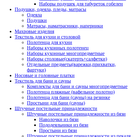
Наборы подушек для табуреток гобелен
Подушки, одеяла, пледы, матрасы
Одеяла
Подушки
Матрасы, наматрасники, наперники
Махровые изделия
Текстиль для кухни и столовой
Полотенца для кухни
Наборы кухонных полотенец
Наборы кухонные многопредметные
Наборы столовые(скатерть+салфетки)
Отдельные предметы(варежки,прихватки,
фартуки)
Носовые и головные платки
Текстиль для бани и сауны
Комплекты для бани и сауны многопредметные
Полотенца пляжные (вафельное полотно)
Полотенца для бани (сауны) на резинке
Простыни для бани (сауны)
Штучные постельные принадлежности
Штучные постельные принадлежности из бязи
Наволочки из бязи
Пододеяльники из бязи
Простыни из бязи
Штучные постельные принадлежности из пекаля