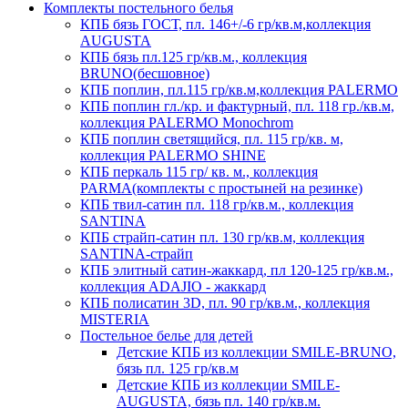
Комплекты постельного белья
КПБ бязь ГОСТ, пл. 146+/-6 гр/кв.м,коллекция
AUGUSTA
КПБ бязь пл.125 гр/кв.м., коллекция
BRUNO(бесшовное)
КПБ поплин, пл.115 гр/кв.м,коллекция PALERMO
КПБ поплин гл./кр. и фактурный, пл. 118 гр./кв.м,
коллекция PALERMO Monochrom
КПБ поплин светящийся, пл. 115 гр/кв. м,
коллекция PALERMO SHINE
КПБ перкаль 115 гр/ кв. м., коллекция
PARMA(комплекты с простыней на резинке)
КПБ твил-сатин пл. 118 гр/кв.м., коллекция
SANTINA
КПБ страйп-сатин пл. 130 гр/кв.м, коллекция
SANTINA-страйп
КПБ элитный сатин-жаккард, пл 120-125 гр/кв.м.,
коллекция ADAJIO - жаккард
КПБ полисатин 3D, пл. 90 гр/кв.м., коллекция
MISTERIA
Постельное белье для детей
Детские КПБ из коллекции SMILE-BRUNO,
бязь пл. 125 гр/кв.м
Детские КПБ из коллекции SMILE-
AUGUSTA, бязь пл. 140 гр/кв.м.