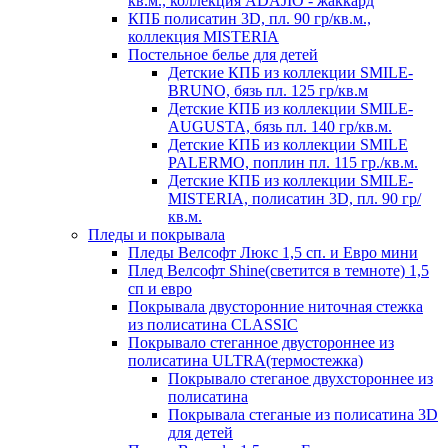
кв.м., коллекция ADAJIO - жаккард
КПБ полисатин 3D, пл. 90 гр/кв.м.,
коллекция MISTERIA
Постельное белье для детей
Детские КПБ из коллекции SMILE-
BRUNO, бязь пл. 125 гр/кв.м
Детские КПБ из коллекции SMILE-
AUGUSTA, бязь пл. 140 гр/кв.м.
Детские КПБ из коллекции SMILE
PALERMO, поплин пл. 115 гр./кв.м.
Детские КПБ из коллекции SMILE-
MISTERIA, полисатин 3D, пл. 90 гр/
кв.м.
Пледы и покрывала
Пледы Велсофт Люкс 1,5 сп. и Евро мини
Плед Велсофт Shine(светится в темноте) 1,5
сп и евро
Покрывала двусторонние ниточная стежка
из полисатина CLASSIC
Покрывало стеганное двустороннее из
полисатина ULTRA(термостежка)
Покрывало стеганое двухстороннее из
полисатина
Покрывала стеганые из полисатина 3D
для детей