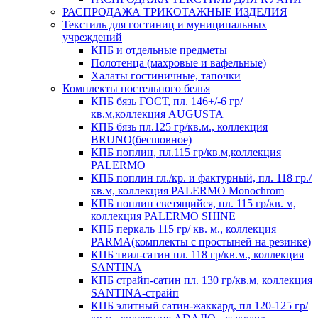
РАСПРОДАЖА ТРИКОТАЖНЫЕ ИЗДЕЛИЯ
Текстиль для гостиниц и муниципальных
учреждений
КПБ и отдельные предметы
Полотенца (махровые и вафельные)
Халаты гостиничные, тапочки
Комплекты постельного белья
КПБ бязь ГОСТ, пл. 146+/-6 гр/
кв.м,коллекция AUGUSTA
КПБ бязь пл.125 гр/кв.м., коллекция
BRUNO(бесшовное)
КПБ поплин, пл.115 гр/кв.м,коллекция
PALERMO
КПБ поплин гл./кр. и фактурный, пл. 118 гр./
кв.м, коллекция PALERMO Monochrom
КПБ поплин светящийся, пл. 115 гр/кв. м,
коллекция PALERMO SHINE
КПБ перкаль 115 гр/ кв. м., коллекция
PARMA(комплекты с простыней на резинке)
КПБ твил-сатин пл. 118 гр/кв.м., коллекция
SANTINA
КПБ страйп-сатин пл. 130 гр/кв.м, коллекция
SANTINA-страйп
КПБ элитный сатин-жаккард, пл 120-125 гр/