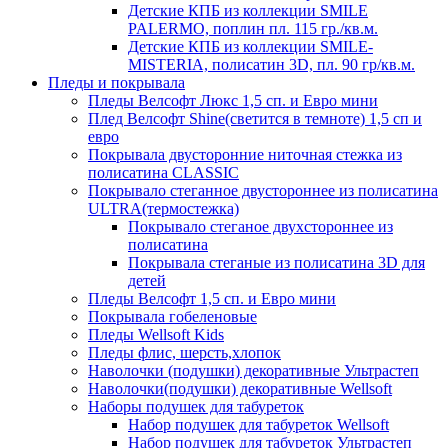
Детские КПБ из коллекции SMILE
PALERMO, поплин пл. 115 гр./кв.м.
Детские КПБ из коллекции SMILE-
MISTERIA, полисатин 3D, пл. 90 гр/кв.м.
Пледы и покрывала
Пледы Велсофт Люкс 1,5 сп. и Евро мини
Плед Велсофт Shine(светится в темноте) 1,5 сп и
евро
Покрывала двусторонние ниточная стежка из
полисатина CLASSIC
Покрывало стеганное двустороннее из полисатина
ULTRA(термостежка)
Покрывало стеганое двухстороннее из
полисатина
Покрывала стеганые из полисатина 3D для
детей
Пледы Велсофт 1,5 сп. и Евро мини
Покрывала гобеленовые
Пледы Wellsoft Kids
Пледы флис, шерсть,хлопок
Наволочки (подушки) декоративные Ультрастеп
Наволочки(подушки) декоративные Wellsoft
Наборы подушек для табуреток
Набор подушек для табуреток Wellsoft
Набор подушек для табуреток Ультрастеп