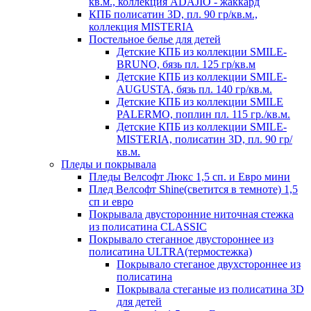
кв.м., коллекция ADAJIO - жаккард
КПБ полисатин 3D, пл. 90 гр/кв.м.,
коллекция MISTERIA
Постельное белье для детей
Детские КПБ из коллекции SMILE-
BRUNO, бязь пл. 125 гр/кв.м
Детские КПБ из коллекции SMILE-
AUGUSTA, бязь пл. 140 гр/кв.м.
Детские КПБ из коллекции SMILE
PALERMO, поплин пл. 115 гр./кв.м.
Детские КПБ из коллекции SMILE-
MISTERIA, полисатин 3D, пл. 90 гр/
кв.м.
Пледы и покрывала
Пледы Велсофт Люкс 1,5 сп. и Евро мини
Плед Велсофт Shine(светится в темноте) 1,5
сп и евро
Покрывала двусторонние ниточная стежка
из полисатина CLASSIC
Покрывало стеганное двустороннее из
полисатина ULTRA(термостежка)
Покрывало стеганое двухстороннее из
полисатина
Покрывала стеганые из полисатина 3D
для детей