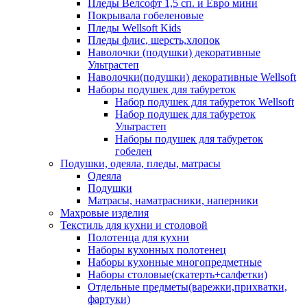
Пледы Велсофт 1,5 сп. и Евро мини
Покрывала гобеленовые
Пледы Wellsoft Kids
Пледы флис, шерсть,хлопок
Наволочки (подушки) декоративные
Ультрастеп
Наволочки(подушки) декоративные Wellsoft
Наборы подушек для табуреток
Набор подушек для табуреток Wellsoft
Набор подушек для табуреток
Ультрастеп
Наборы подушек для табуреток
гобелен
Подушки, одеяла, пледы, матрасы
Одеяла
Подушки
Матрасы, наматрасники, наперники
Махровые изделия
Текстиль для кухни и столовой
Полотенца для кухни
Наборы кухонных полотенец
Наборы кухонные многопредметные
Наборы столовые(скатерть+салфетки)
Отдельные предметы(варежки,прихватки,
фартуки)