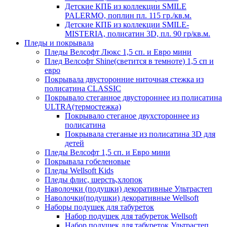
Детские КПБ из коллекции SMILE
PALERMO, поплин пл. 115 гр./кв.м.
Детские КПБ из коллекции SMILE-
MISTERIA, полисатин 3D, пл. 90 гр/кв.м.
Пледы и покрывала
Пледы Велсофт Люкс 1,5 сп. и Евро мини
Плед Велсофт Shine(светится в темноте) 1,5 сп и
евро
Покрывала двусторонние ниточная стежка из
полисатина CLASSIC
Покрывало стеганное двустороннее из полисатина
ULTRA(термостежка)
Покрывало стеганое двухстороннее из
полисатина
Покрывала стеганые из полисатина 3D для
детей
Пледы Велсофт 1,5 сп. и Евро мини
Покрывала гобеленовые
Пледы Wellsoft Kids
Пледы флис, шерсть,хлопок
Наволочки (подушки) декоративные Ультрастеп
Наволочки(подушки) декоративные Wellsoft
Наборы подушек для табуреток
Набор подушек для табуреток Wellsoft
Набор подушек для табуреток Ультрастеп