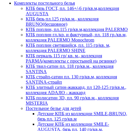
Комплекты постельного белья
КПБ бязь ГОСТ, пл. 146+/-6 гр/кв.м,коллекция
AUGUSTA
КПБ бязь пл.125 гр/кв.м., коллекция
BRUNO(бесшовное)
КПБ поплин, пл.115 гр/кв.м,коллекция PALERMO
КПБ поплин гл./кр. и фактурный, пл. 118 гр./кв.м,
коллекция PALERMO Monochrom
КПБ поплин светящийся, пл. 115 гр/кв. м,
коллекция PALERMO SHINE
КПБ перкаль 115 гр/ кв. м., коллекция
PARMA(комплекты с простыней на резинке)
КПБ твил-сатин пл. 118 гр/кв.м., коллекция
SANTINA
КПБ страйп-сатин пл. 130 гр/кв.м, коллекция
SANTINA-страйп
КПБ элитный сатин-жаккард, пл 120-125 гр/кв.м.,
коллекция ADAJIO - жаккард
КПБ полисатин 3D, пл. 90 гр/кв.м., коллекция
MISTERIA
Постельное белье для детей
Детские КПБ из коллекции SMILE-BRUNO,
бязь пл. 125 гр/кв.м
Детские КПБ из коллекции SMILE-
AUGUSTA, бязь пл. 140 гр/кв.м.