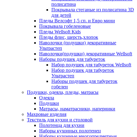
полисатина
Покрывала стеганые из полисатина 3D
для детей
Пледы Велсофт 1,5 сп. и Евро мини
Покрывала гобеленовые
Пледы Wellsoft Kids
Пледы флис, шерсть,хлопок
Наволочки (подушки) декоративные
Ультрастеп
Наволочки(подушки) декоративные Wellsoft
Наборы подушек для табуреток
Набор подушек для табуреток Wellsoft
Набор подушек для табуреток
Ультрастеп
Наборы подушек для табуреток
гобелен
Подушки, одеяла, пледы, матрасы
Одеяла
Подушки
Матрасы, наматрасники, наперники
Махровые изделия
Текстиль для кухни и столовой
Полотенца для кухни
Наборы кухонных полотенец
Наборы кухонные многопредметные