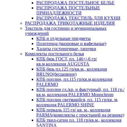
РАСПРОДАЖА ПОСТЕЛЬНОЕ БЕЛЬЕ
РАСПРОДАЖА ПОСТЕЛЬНЫЕ
ПРИНАДЛЕЖНОСТИ
РАСПРОДАЖА ТЕКСТИЛЬ ДЛЯ КУХНИ
РАСПРОДАЖА ТРИКОТАЖНЫЕ ИЗДЕЛИЯ
Текстиль для гостиниц и муниципальных
учреждений
КПБ и отдельные предметы
Полотенца (махровые и вафельные)
Халаты гостиничные, тапочки
Комплекты постельного белья
КПБ бязь ГОСТ, пл. 146+/-6 гр/
кв.м,коллекция AUGUSTA
КПБ бязь пл.125 гр/кв.м., коллекция
BRUNO(бесшовное)
КПБ поплин, пл.115 гр/кв.м,коллекция
PALERMO
КПБ поплин гл./кр. и фактурный, пл. 118 гр./
кв.м, коллекция PALERMO Monochrom
КПБ поплин светящийся, пл. 115 гр/кв. м,
коллекция PALERMO SHINE
КПБ перкаль 115 гр/ кв. м., коллекция
PARMA(комплекты с простыней на резинке)
КПБ твил-сатин пл. 118 гр/кв.м., коллекция
SANTINA