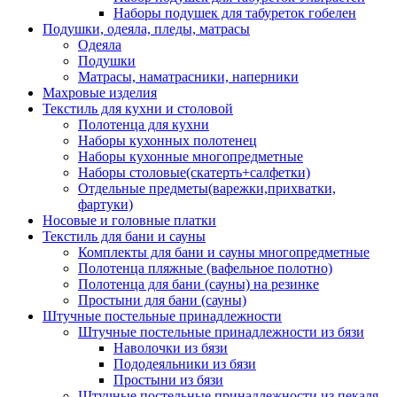
Наборы подушек для табуреток гобелен
Подушки, одеяла, пледы, матрасы
Одеяла
Подушки
Матрасы, наматрасники, наперники
Махровые изделия
Текстиль для кухни и столовой
Полотенца для кухни
Наборы кухонных полотенец
Наборы кухонные многопредметные
Наборы столовые(скатерть+салфетки)
Отдельные предметы(варежки,прихватки,
фартуки)
Носовые и головные платки
Текстиль для бани и сауны
Комплекты для бани и сауны многопредметные
Полотенца пляжные (вафельное полотно)
Полотенца для бани (сауны) на резинке
Простыни для бани (сауны)
Штучные постельные принадлежности
Штучные постельные принадлежности из бязи
Наволочки из бязи
Пододеяльники из бязи
Простыни из бязи
Штучные постельные принадлежности из пекаля