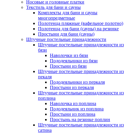
Носовые и головные платки
Текстиль для бани и сауны
Комплекты для бани и сауны
многопредметные
Полотенца пляжные (вафельное полотно)
Полотенца для бани (сауны) на резинке
Простыни для бани (сауны)
Штучные постельные принадлежности
Штучные постельные принадлежности из
бязи
Наволочки из бязи
Пододеяльники из бязи
Простыни из бязи
Штучные постельные принадлежности из
пекаля
Пододеяльники из перкаля
Простыни из перкаля
Штучные постельные принадлежности из
поплина
Наволочка из поплина
Пододеяльник из поплина
Простыни из поплина
Простынь на резинке поплин
Штучные постельные принадлежности из
сатина