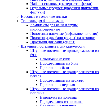
Наборы столовые(скатерть+салфетки)
Отдельные предметы(варежки,прихватки,
фартуки)
Носовые и головные платки
Текстиль для бани и сауны
Комплекты для бани и сауны
многопредметные
Полотенца пляжные (вафельное полотно)
Полотенца для бани (сауны) на резинке
Простыни для бани (сауны)
Штучные постельные принадлежности
Штучные постельные принадлежности из
бязи
Наволочки из бязи
Пододеяльники из бязи
Простыни из бязи
Штучные постельные принадлежности из
пекаля
Пододеяльники из перкаля
Простыни из перкаля
Штучные постельные принадлежности из
поплина
Наволочка из поплина
Пододеяльник из поплина
Простыни из поплина