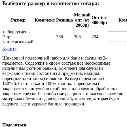
Выберите размер и количество товара:
Мелкий
Опт (от
Размер
Комплект
Розница
опт (от
Ком­
30000р)
2000р)
набор д/сауны
2пр
336
308
294
универсальный
Купить
Шикарный подарочный набор для бани и сауны из 2-
предметов. Содержит в своем составе все необходимые
изделия для уютной баньки. Комплект для сауны из
вафельной ткани состоит из 2 предметов: накидки-
парео(накидки-кильт) и шапки. Размер парео(кильт)
140*76. Состав ткани-100% хлопок. Парео(кильт)
закрепляется липучей лентой, швы на изделии обработаны с
закрытым срезом. Разнообразие расцветок и высокое качество
материала обеспечит долгую службу покупке, которая будет
радовать вас и украсит банные посиделки.
Поделиться