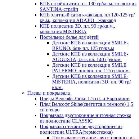
КПБ страйп-сатин пл. 130 гр/кв.м, коллекция
SANTINA-страйп
КПБ элитный сатин-жаккард, пл 120-125 гр/
кв.м., коллекция ADAJIO - жаккард
КПБ полисатин 3D, пл. 90 гр/кв.м.,
коллекция MISTERIA
Постельное белье для детей
Детские КПБ из коллекции SMILE-
BRUNO, бязь пл. 125 гр/кв.м
Детские КПБ из коллекции SMILE-
AUGUSTA, бязь пл. 140 гр/кв.м.
Детские КПБ из коллекции SMILE
PALERMO, поплин пл. 115 гр./кв.м.
Детские КПБ из коллекции SMILE-
MISTERIA, полисатин 3D, пл. 90 гр/
кв.м.
Пледы и покрывала
Пледы Велсофт Люкс 1,5 сп. и Евро мини
Плед Велсофт Shine(светится в темноте) 1,5
сп и евро
Покрывала двусторонние ниточная стежка
из полисатина CLASSIC
Покрывало стеганное двустороннее из
полисатина ULTRA(термостежка)
Покрывало стеганое двухстороннее из