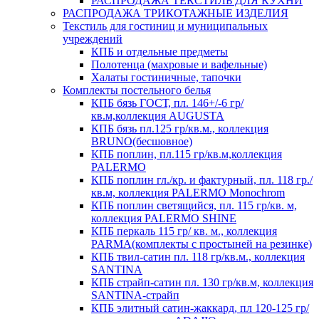
РАСПРОДАЖА ТЕКСТИЛЬ ДЛЯ КУХНИ
РАСПРОДАЖА ТРИКОТАЖНЫЕ ИЗДЕЛИЯ
Текстиль для гостиниц и муниципальных
учреждений
КПБ и отдельные предметы
Полотенца (махровые и вафельные)
Халаты гостиничные, тапочки
Комплекты постельного белья
КПБ бязь ГОСТ, пл. 146+/-6 гр/
кв.м,коллекция AUGUSTA
КПБ бязь пл.125 гр/кв.м., коллекция
BRUNO(бесшовное)
КПБ поплин, пл.115 гр/кв.м,коллекция
PALERMO
КПБ поплин гл./кр. и фактурный, пл. 118 гр./
кв.м, коллекция PALERMO Monochrom
КПБ поплин светящийся, пл. 115 гр/кв. м,
коллекция PALERMO SHINE
КПБ перкаль 115 гр/ кв. м., коллекция
PARMA(комплекты с простыней на резинке)
КПБ твил-сатин пл. 118 гр/кв.м., коллекция
SANTINA
КПБ страйп-сатин пл. 130 гр/кв.м, коллекция
SANTINA-страйп
КПБ элитный сатин-жаккард, пл 120-125 гр/