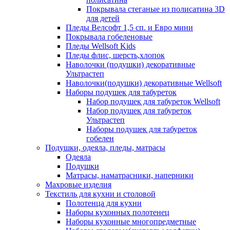
Покрывала стеганые из полисатина 3D
для детей
Пледы Велсофт 1,5 сп. и Евро мини
Покрывала гобеленовые
Пледы Wellsoft Kids
Пледы флис, шерсть,хлопок
Наволочки (подушки) декоративные
Ультрастеп
Наволочки(подушки) декоративные Wellsoft
Наборы подушек для табуреток
Набор подушек для табуреток Wellsoft
Набор подушек для табуреток
Ультрастеп
Наборы подушек для табуреток
гобелен
Подушки, одеяла, пледы, матрасы
Одеяла
Подушки
Матрасы, наматрасники, наперники
Махровые изделия
Текстиль для кухни и столовой
Полотенца для кухни
Наборы кухонных полотенец
Наборы кухонные многопредметные