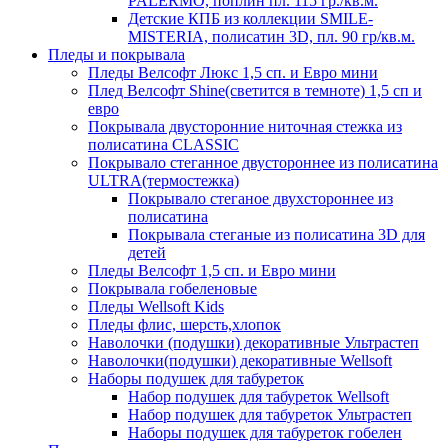
PALERMO, поплин пл. 115 гр./кв.м.
Детские КПБ из коллекции SMILE-
MISTERIA, полисатин 3D, пл. 90 гр/кв.м.
Пледы и покрывала
Пледы Велсофт Люкс 1,5 сп. и Евро мини
Плед Велсофт Shine(светится в темноте) 1,5 сп и
евро
Покрывала двусторонние ниточная стежка из
полисатина CLASSIC
Покрывало стеганное двустороннее из полисатина
ULTRA(термостежка)
Покрывало стеганое двухстороннее из
полисатина
Покрывала стеганые из полисатина 3D для
детей
Пледы Велсофт 1,5 сп. и Евро мини
Покрывала гобеленовые
Пледы Wellsoft Kids
Пледы флис, шерсть,хлопок
Наволочки (подушки) декоративные Ультрастеп
Наволочки(подушки) декоративные Wellsoft
Наборы подушек для табуреток
Набор подушек для табуреток Wellsoft
Набор подушек для табуреток Ультрастеп
Наборы подушек для табуреток гобелен