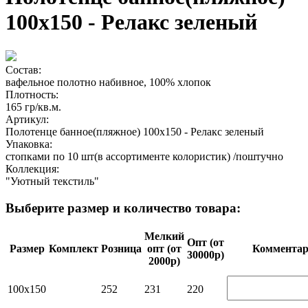
100х150 - Релакс зеленый
Состав:
вафельное полотно набивное, 100% хлопок
Плотность:
165 гр/кв.м.
Артикул:
Полотенце банное(пляжное) 100х150 - Релакс зеленый
Упаковка:
стопками по 10 шт(в ассортименте колористик) /поштучно
Коллекция:
"Уютный текстиль"
Выберите размер и количество товара:
Мелкий
Опт (от
Размер
Комплект
Розница
опт (от
Ком­мен­та­
30000р)
2000р)
100х150
252
231
220