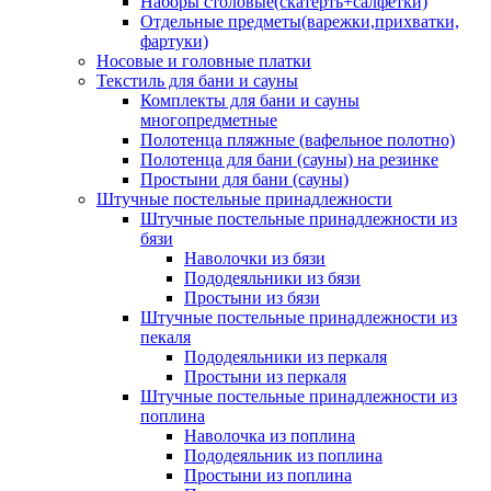
Наборы столовые(скатерть+салфетки)
Отдельные предметы(варежки,прихватки,
фартуки)
Носовые и головные платки
Текстиль для бани и сауны
Комплекты для бани и сауны
многопредметные
Полотенца пляжные (вафельное полотно)
Полотенца для бани (сауны) на резинке
Простыни для бани (сауны)
Штучные постельные принадлежности
Штучные постельные принадлежности из
бязи
Наволочки из бязи
Пододеяльники из бязи
Простыни из бязи
Штучные постельные принадлежности из
пекаля
Пододеяльники из перкаля
Простыни из перкаля
Штучные постельные принадлежности из
поплина
Наволочка из поплина
Пододеяльник из поплина
Простыни из поплина