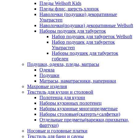
Пледы Wellsoft Kids
Пледы флис, шерсть,хлопок
Наволочки (подушки) декоративные
Ультрастеп
Наволочки(подушки) декоративные Wellsoft
Наборы подушек для табуреток
Набор подушек для табуреток Wellsoft
Набор подушек для табуреток
Ультрастеп
Наборы подушек для табуреток
гобелен
Подушки, одеяла, пледы, матрасы
Одеяла
Подушки
Матрасы, наматрасники, наперники
Махровые изделия
Текстиль для кухни и столовой
Полотенца для кухни
Наборы кухонных полотенец
Наборы кухонные многопредметные
Наборы столовые(скатерть+салфетки)
Отдельные предметы(варежки,прихватки,
фартуки)
Носовые и головные платки
Текстиль для бани и сауны