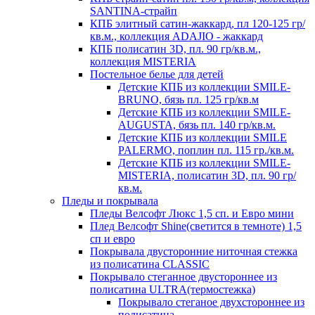
SANTINA-страйп
КПБ элитный сатин-жаккард, пл 120-125 гр/
кв.м., коллекция ADAJIO - жаккард
КПБ полисатин 3D, пл. 90 гр/кв.м.,
коллекция MISTERIA
Постельное белье для детей
Детские КПБ из коллекции SMILE-
BRUNO, бязь пл. 125 гр/кв.м
Детские КПБ из коллекции SMILE-
AUGUSTA, бязь пл. 140 гр/кв.м.
Детские КПБ из коллекции SMILE
PALERMO, поплин пл. 115 гр./кв.м.
Детские КПБ из коллекции SMILE-
MISTERIA, полисатин 3D, пл. 90 гр/
кв.м.
Пледы и покрывала
Пледы Велсофт Люкс 1,5 сп. и Евро мини
Плед Велсофт Shine(светится в темноте) 1,5
сп и евро
Покрывала двусторонние ниточная стежка
из полисатина CLASSIC
Покрывало стеганное двустороннее из
полисатина ULTRA(термостежка)
Покрывало стеганое двухстороннее из
полисатина