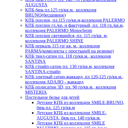
AUGUSTA
КПБ бязь пл.125 гр/кв.м., коллекция
BRUNO(бесшовное)
КПБ поплин, пл.115 гр/кв.м,коллекция PALERMO
КПБ поплин гл./кр. и фактурный, пл. 118 гр./кв.м,
коллекция PALERMO Monochrom
КПБ поплин светящийся, пл. 115 гр/кв. м,
коллекция PALERMO SHINE
КПБ перкаль 115 гр/ кв. м., коллекция
PARMA(комплекты с простыней на резинке)
КПБ твил-сатин пл. 118 гр/кв.м., коллекция
SANTINA
КПБ страйп-сатин пл. 130 гр/кв.м, коллекция
SANTINA-страйп
КПБ элитный сатин-жаккард, пл 120-125 гр/кв.м.,
коллекция ADAJIO - жаккард
КПБ полисатин 3D, пл. 90 гр/кв.м., коллекция
MISTERIA
Постельное белье для детей
Детские КПБ из коллекции SMILE-BRUNO,
бязь пл. 125 гр/кв.м
Детские КПБ из коллекции SMILE-
AUGUSTA, бязь пл. 140 гр/кв.м.
Детские КПБ из коллекции SMILE