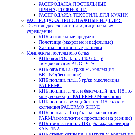
РАСПРОДАЖА ПОСТЕЛЬНЫЕ
ПРИНАДЛЕЖНОСТИ
РАСПРОДАЖА ТЕКСТИЛЬ ДЛЯ КУХНИ
РАСПРОДАЖА ТРИКОТАЖНЫЕ ИЗДЕЛИЯ
Текстиль для гостиниц и муниципальных
учреждений
КПБ и отдельные предметы
Полотенца (махровые и вафельные)
Халаты гостиничные, тапочки
Комплекты постельного белья
КПБ бязь ГОСТ, пл. 146+/-6 гр/
кв.м,коллекция AUGUSTA
КПБ бязь пл.125 гр/кв.м., коллекция
BRUNO(бесшовное)
КПБ поплин, пл.115 гр/кв.м,коллекция
PALERMO
КПБ поплин гл./кр. и фактурный, пл. 118 гр./
кв.м, коллекция PALERMO Monochrom
КПБ поплин светящийся, пл. 115 гр/кв. м,
коллекция PALERMO SHINE
КПБ перкаль 115 гр/ кв. м., коллекция
PARMA(комплекты с простыней на резинке)
КПБ твил-сатин пл. 118 гр/кв.м., коллекция
SANTINA
КПБ страйп-сатин пл. 130 гр/кв.м, коллекция