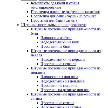
Комплекты для бани и сауны
многопредметные
Полотенца пляжные (вафельное полотно)
Полотенца для бани (сауны) на резинке
Простыни для бани (сауны)
Штучные постельные принадлежности
Штучные постельные принадлежности из
бязи
Наволочки из бязи
Пододеяльники из бязи
Простыни из бязи
Штучные постельные принадлежности из
пекаля
Пододеяльники из перкаля
Простыни из перкаля
Штучные постельные принадлежности из
поплина
Наволочка из поплина
Пододеяльник из поплина
Простыни из поплина
Простынь на резинке поплин
Штучные постельные принадлежности из
сатина
Простыни из сатина
Пододеяльник из сатина