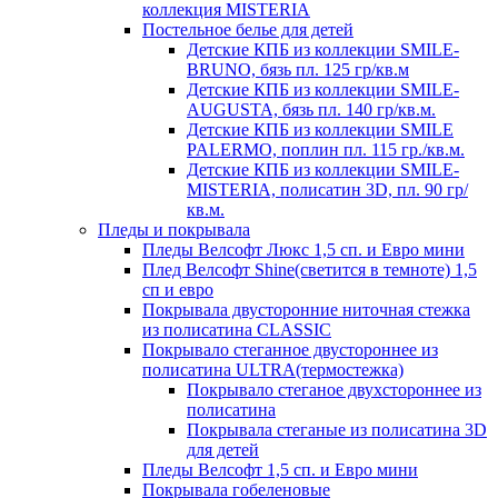
коллекция MISTERIA
Постельное белье для детей
Детские КПБ из коллекции SMILE-
BRUNO, бязь пл. 125 гр/кв.м
Детские КПБ из коллекции SMILE-
AUGUSTA, бязь пл. 140 гр/кв.м.
Детские КПБ из коллекции SMILE
PALERMO, поплин пл. 115 гр./кв.м.
Детские КПБ из коллекции SMILE-
MISTERIA, полисатин 3D, пл. 90 гр/
кв.м.
Пледы и покрывала
Пледы Велсофт Люкс 1,5 сп. и Евро мини
Плед Велсофт Shine(светится в темноте) 1,5
сп и евро
Покрывала двусторонние ниточная стежка
из полисатина CLASSIC
Покрывало стеганное двустороннее из
полисатина ULTRA(термостежка)
Покрывало стеганое двухстороннее из
полисатина
Покрывала стеганые из полисатина 3D
для детей
Пледы Велсофт 1,5 сп. и Евро мини
Покрывала гобеленовые