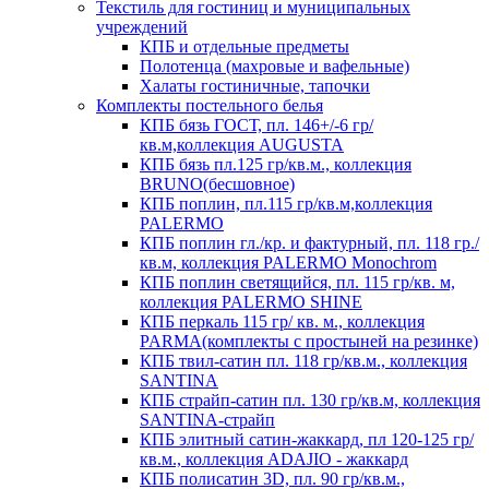
Текстиль для гостиниц и муниципальных
учреждений
КПБ и отдельные предметы
Полотенца (махровые и вафельные)
Халаты гостиничные, тапочки
Комплекты постельного белья
КПБ бязь ГОСТ, пл. 146+/-6 гр/
кв.м,коллекция AUGUSTA
КПБ бязь пл.125 гр/кв.м., коллекция
BRUNO(бесшовное)
КПБ поплин, пл.115 гр/кв.м,коллекция
PALERMO
КПБ поплин гл./кр. и фактурный, пл. 118 гр./
кв.м, коллекция PALERMO Monochrom
КПБ поплин светящийся, пл. 115 гр/кв. м,
коллекция PALERMO SHINE
КПБ перкаль 115 гр/ кв. м., коллекция
PARMA(комплекты с простыней на резинке)
КПБ твил-сатин пл. 118 гр/кв.м., коллекция
SANTINA
КПБ страйп-сатин пл. 130 гр/кв.м, коллекция
SANTINA-страйп
КПБ элитный сатин-жаккард, пл 120-125 гр/
кв.м., коллекция ADAJIO - жаккард
КПБ полисатин 3D, пл. 90 гр/кв.м.,