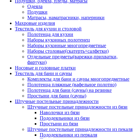
Подушки, одеяла, пледы, матрасы
Одеяла
Подушки
Матрасы, наматрасники, наперники
Махровые изделия
Текстиль для кухни и столовой
Полотенца для кухни
Наборы кухонных полотенец
Наборы кухонные многопредметные
Наборы столовые(скатерть+салфетки)
Отдельные предметы(варежки,прихватки,
фартуки)
Носовые и головные платки
Текстиль для бани и сауны
Комплекты для бани и сауны многопредметные
Полотенца пляжные (вафельное полотно)
Полотенца для бани (сауны) на резинке
Простыни для бани (сауны)
Штучные постельные принадлежности
Штучные постельные принадлежности из бязи
Наволочки из бязи
Пододеяльники из бязи
Простыни из бязи
Штучные постельные принадлежности из пекаля
Пододеяльники из перкаля