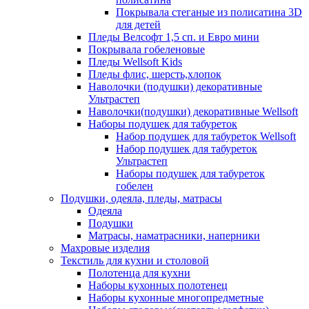
Покрывала стеганые из полисатина 3D
для детей
Пледы Велсофт 1,5 сп. и Евро мини
Покрывала гобеленовые
Пледы Wellsoft Kids
Пледы флис, шерсть,хлопок
Наволочки (подушки) декоративные
Ультрастеп
Наволочки(подушки) декоративные Wellsoft
Наборы подушек для табуреток
Набор подушек для табуреток Wellsoft
Набор подушек для табуреток
Ультрастеп
Наборы подушек для табуреток
гобелен
Подушки, одеяла, пледы, матрасы
Одеяла
Подушки
Матрасы, наматрасники, наперники
Махровые изделия
Текстиль для кухни и столовой
Полотенца для кухни
Наборы кухонных полотенец
Наборы кухонные многопредметные