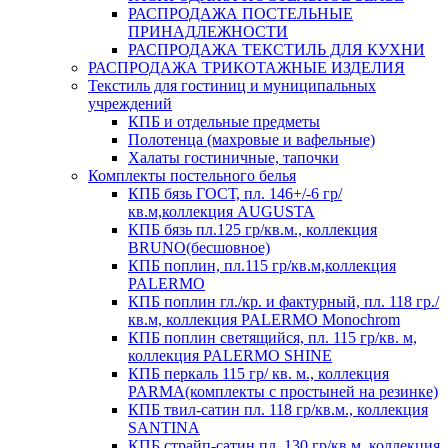
РАСПРОДАЖА ПОСТЕЛЬНЫЕ
ПРИНАДЛЕЖНОСТИ
РАСПРОДАЖА ТЕКСТИЛЬ ДЛЯ КУХНИ
РАСПРОДАЖА ТРИКОТАЖНЫЕ ИЗДЕЛИЯ
Текстиль для гостиниц и муниципальных
учреждений
КПБ и отдельные предметы
Полотенца (махровые и вафельные)
Халаты гостиничные, тапочки
Комплекты постельного белья
КПБ бязь ГОСТ, пл. 146+/-6 гр/
кв.м,коллекция AUGUSTA
КПБ бязь пл.125 гр/кв.м., коллекция
BRUNO(бесшовное)
КПБ поплин, пл.115 гр/кв.м,коллекция
PALERMO
КПБ поплин гл./кр. и фактурный, пл. 118 гр./
кв.м, коллекция PALERMO Monochrom
КПБ поплин светящийся, пл. 115 гр/кв. м,
коллекция PALERMO SHINE
КПБ перкаль 115 гр/ кв. м., коллекция
PARMA(комплекты с простыней на резинке)
КПБ твил-сатин пл. 118 гр/кв.м., коллекция
SANTINA
КПБ страйп-сатин пл. 130 гр/кв.м, коллекция