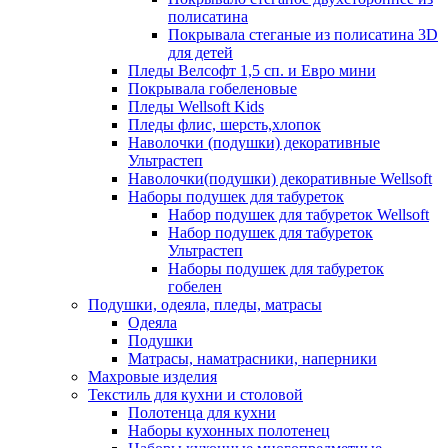
полисатина
Покрывала стеганые из полисатина 3D
для детей
Пледы Велсофт 1,5 сп. и Евро мини
Покрывала гобеленовые
Пледы Wellsoft Kids
Пледы флис, шерсть,хлопок
Наволочки (подушки) декоративные
Ультрастеп
Наволочки(подушки) декоративные Wellsoft
Наборы подушек для табуреток
Набор подушек для табуреток Wellsoft
Набор подушек для табуреток
Ультрастеп
Наборы подушек для табуреток
гобелен
Подушки, одеяла, пледы, матрасы
Одеяла
Подушки
Матрасы, наматрасники, наперники
Махровые изделия
Текстиль для кухни и столовой
Полотенца для кухни
Наборы кухонных полотенец