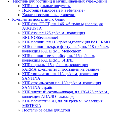
Текстиль для гостиниц и муниципальных учреждений
КПБ и отдельные предметы
Полотенца (махровые и вафельные)
Халаты гостиничные, тапочки
Комплекты постельного белья
КПБ бязь ГОСТ, пл. 146+/-6 гр/кв.м,коллекция
AUGUSTA
КПБ бязь пл.125 гр/кв.м., коллекция
BRUNO(бесшовное)
КПБ поплин, пл.115 гр/кв.м,коллекция PALERMO
КПБ поплин гл./кр. и фактурный, пл. 118 гр./кв.м,
коллекция PALERMO Monochrom
КПБ поплин светящийся, пл. 115 гр/кв. м,
коллекция PALERMO SHINE
КПБ перкаль 115 гр/ кв. м., коллекция
PARMA(комплекты с простыней на резинке)
КПБ твил-сатин пл. 118 гр/кв.м., коллекция
SANTINA
КПБ страйп-сатин пл. 130 гр/кв.м, коллекция
SANTINA-страйп
КПБ элитный сатин-жаккард, пл 120-125 гр/кв.м.,
коллекция ADAJIO - жаккард
КПБ полисатин 3D, пл. 90 гр/кв.м., коллекция
MISTERIA
Постельное белье для детей