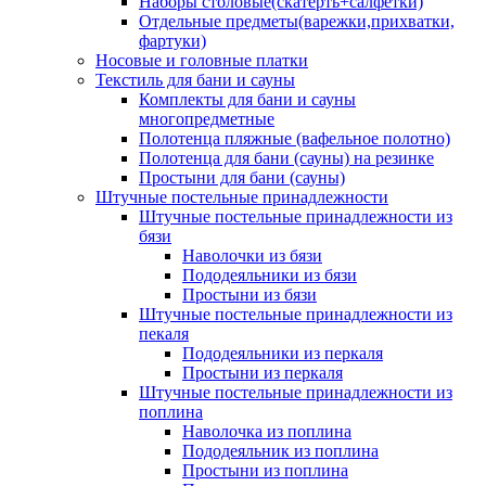
Наборы столовые(скатерть+салфетки)
Отдельные предметы(варежки,прихватки,
фартуки)
Носовые и головные платки
Текстиль для бани и сауны
Комплекты для бани и сауны
многопредметные
Полотенца пляжные (вафельное полотно)
Полотенца для бани (сауны) на резинке
Простыни для бани (сауны)
Штучные постельные принадлежности
Штучные постельные принадлежности из
бязи
Наволочки из бязи
Пододеяльники из бязи
Простыни из бязи
Штучные постельные принадлежности из
пекаля
Пододеяльники из перкаля
Простыни из перкаля
Штучные постельные принадлежности из
поплина
Наволочка из поплина
Пододеяльник из поплина
Простыни из поплина