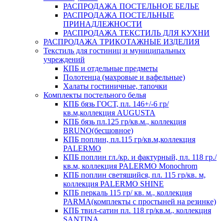
РАСПРОДАЖА ПОСТЕЛЬНОЕ БЕЛЬЕ
РАСПРОДАЖА ПОСТЕЛЬНЫЕ
ПРИНАДЛЕЖНОСТИ
РАСПРОДАЖА ТЕКСТИЛЬ ДЛЯ КУХНИ
РАСПРОДАЖА ТРИКОТАЖНЫЕ ИЗДЕЛИЯ
Текстиль для гостиниц и муниципальных
учреждений
КПБ и отдельные предметы
Полотенца (махровые и вафельные)
Халаты гостиничные, тапочки
Комплекты постельного белья
КПБ бязь ГОСТ, пл. 146+/-6 гр/
кв.м,коллекция AUGUSTA
КПБ бязь пл.125 гр/кв.м., коллекция
BRUNO(бесшовное)
КПБ поплин, пл.115 гр/кв.м,коллекция
PALERMO
КПБ поплин гл./кр. и фактурный, пл. 118 гр./
кв.м, коллекция PALERMO Monochrom
КПБ поплин светящийся, пл. 115 гр/кв. м,
коллекция PALERMO SHINE
КПБ перкаль 115 гр/ кв. м., коллекция
PARMA(комплекты с простыней на резинке)
КПБ твил-сатин пл. 118 гр/кв.м., коллекция
SANTINA