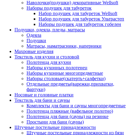
Наволочки(подушки) декоративные Wellsoft
Наборы подушек для табуреток
Набор подушек для табуреток Wellsoft
Набор подушек для табуреток Ультрастеп
Наборы подушек для табуреток гобелен
Подушки, одеяла, пледы, матрасы
Одеяла
Подушки
Матрасы, наматрасники, наперники
Махровые изделия
Текстиль для кухни и столовой
Полотенца для кухни
Наборы кухонных полотенец
Наборы кухонные многопредметные
Наборы столовые(скатерть+салфетки)
Отдельные предметы(варежки,прихватки,
фартуки)
Носовые и головные платки
Текстиль для бани и сауны
Комплекты для бани и сауны многопредметные
Полотенца пляжные (вафельное полотно)
Полотенца для бани (сауны) на резинке
Простыни для бани (сауны)
Штучные постельные принадлежности
Штучные постельные принадлежности из бязи