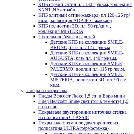
КПБ страйп-сатин пл. 130 гр/кв.м, коллекция
SANTINA-страйп
КПБ элитный сатин-жаккард, пл 120-125 гр/
кв.м., коллекция ADAJIO - жаккард
КПБ полисатин 3D, пл. 90 гр/кв.м.,
коллекция MISTERIA
Постельное белье для детей
Детские КПБ из коллекции SMILE-
BRUNO, бязь пл. 125 гр/кв.м
Детские КПБ из коллекции SMILE-
AUGUSTA, бязь пл. 140 гр/кв.м.
Детские КПБ из коллекции SMILE
PALERMO, поплин пл. 115 гр./кв.м.
Детские КПБ из коллекции SMILE-
MISTERIA, полисатин 3D, пл. 90 гр/
кв.м.
Пледы и покрывала
Пледы Велсофт Люкс 1,5 сп. и Евро мини
Плед Велсофт Shine(светится в темноте) 1,5
сп и евро
Покрывала двусторонние ниточная стежка
из полисатина CLASSIC
Покрывало стеганное двустороннее из
полисатина ULTRA(термостежка)
Покрывало стеганое двухстороннее из