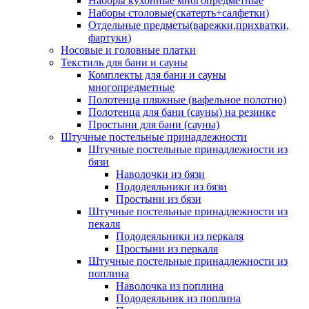
Наборы кухонные многопредметные
Наборы столовые(скатерть+салфетки)
Отдельные предметы(варежки,прихватки,
фартуки)
Носовые и головные платки
Текстиль для бани и сауны
Комплекты для бани и сауны
многопредметные
Полотенца пляжные (вафельное полотно)
Полотенца для бани (сауны) на резинке
Простыни для бани (сауны)
Штучные постельные принадлежности
Штучные постельные принадлежности из
бязи
Наволочки из бязи
Пододеяльники из бязи
Простыни из бязи
Штучные постельные принадлежности из
пекаля
Пододеяльники из перкаля
Простыни из перкаля
Штучные постельные принадлежности из
поплина
Наволочка из поплина
Пододеяльник из поплина