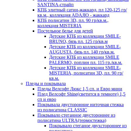
SANTINA-страйп
КПБ элитный сатин-жаккард, пл 120-125 гр/
кв.м., коллекция ADAJIO - жаккард
КПБ полисатин 3D, пл. 90 гр/кв.м.,
коллекция MISTERIA
Постельное белье для детей
Детские КПБ из коллекции SMILE-
BRUNO, бязь пл. 125 гр/кв.м
Детские КПБ из коллекции SMILE-
AUGUSTA, бязь пл. 140 гр/кв.м.
Детские КПБ из коллекции SMILE
PALERMO, поплин пл. 115 гр./кв.м.
Детские КПБ из коллекции SMILE-
MISTERIA, полисатин 3D, пл. 90 гр/
кв.м.
Пледы и покрывала
Пледы Велсофт Люкс 1,5 сп. и Евро мини
Плед Велсофт Shine(светится в темноте) 1,5
сп и евро
Покрывала двусторонние ниточная стежка
из полисатина CLASSIC
Покрывало стеганное двустороннее из
полисатина ULTRA(термостежка)
Покрывало стеганое двухстороннее из
полисатина