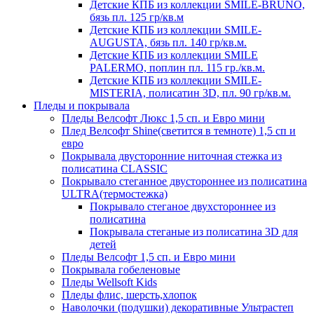
Детские КПБ из коллекции SMILE-BRUNO,
бязь пл. 125 гр/кв.м
Детские КПБ из коллекции SMILE-
AUGUSTA, бязь пл. 140 гр/кв.м.
Детские КПБ из коллекции SMILE
PALERMO, поплин пл. 115 гр./кв.м.
Детские КПБ из коллекции SMILE-
MISTERIA, полисатин 3D, пл. 90 гр/кв.м.
Пледы и покрывала
Пледы Велсофт Люкс 1,5 сп. и Евро мини
Плед Велсофт Shine(светится в темноте) 1,5 сп и
евро
Покрывала двусторонние ниточная стежка из
полисатина CLASSIC
Покрывало стеганное двустороннее из полисатина
ULTRA(термостежка)
Покрывало стеганое двухстороннее из
полисатина
Покрывала стеганые из полисатина 3D для
детей
Пледы Велсофт 1,5 сп. и Евро мини
Покрывала гобеленовые
Пледы Wellsoft Kids
Пледы флис, шерсть,хлопок
Наволочки (подушки) декоративные Ультрастеп