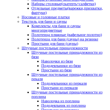
Наборы столовые(скатерть+салфетки)
Отдельные предметы(варежки,прихватки,
фартуки)
Носовые и головные платки
Текстиль для бани и сауны
Комплекты для бани и сауны
многопредметные
Полотенца пляжные (вафельное полотно)
Полотенца для бани (сауны) на резинке
Простыни для бани (сауны)
Штучные постельные принадлежности
Штучные постельные принадлежности из
бязи
Наволочки из бязи
Пододеяльники из бязи
Простыни из бязи
Штучные постельные принадлежности из
пекаля
Пододеяльники из перкаля
Простыни из перкаля
Штучные постельные принадлежности из
поплина
Наволочка из поплина
Пододеяльник из поплина
Простыни из поплина