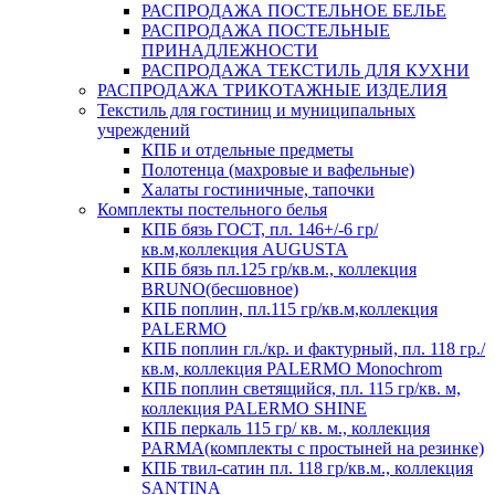
РАСПРОДАЖА ПОСТЕЛЬНОЕ БЕЛЬЕ
РАСПРОДАЖА ПОСТЕЛЬНЫЕ
ПРИНАДЛЕЖНОСТИ
РАСПРОДАЖА ТЕКСТИЛЬ ДЛЯ КУХНИ
РАСПРОДАЖА ТРИКОТАЖНЫЕ ИЗДЕЛИЯ
Текстиль для гостиниц и муниципальных
учреждений
КПБ и отдельные предметы
Полотенца (махровые и вафельные)
Халаты гостиничные, тапочки
Комплекты постельного белья
КПБ бязь ГОСТ, пл. 146+/-6 гр/
кв.м,коллекция AUGUSTA
КПБ бязь пл.125 гр/кв.м., коллекция
BRUNO(бесшовное)
КПБ поплин, пл.115 гр/кв.м,коллекция
PALERMO
КПБ поплин гл./кр. и фактурный, пл. 118 гр./
кв.м, коллекция PALERMO Monochrom
КПБ поплин светящийся, пл. 115 гр/кв. м,
коллекция PALERMO SHINE
КПБ перкаль 115 гр/ кв. м., коллекция
PARMA(комплекты с простыней на резинке)
КПБ твил-сатин пл. 118 гр/кв.м., коллекция
SANTINA