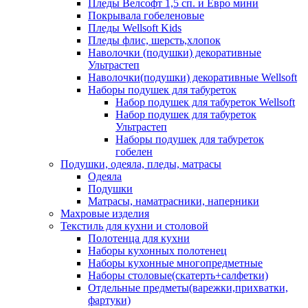
Пледы Велсофт 1,5 сп. и Евро мини
Покрывала гобеленовые
Пледы Wellsoft Kids
Пледы флис, шерсть,хлопок
Наволочки (подушки) декоративные
Ультрастеп
Наволочки(подушки) декоративные Wellsoft
Наборы подушек для табуреток
Набор подушек для табуреток Wellsoft
Набор подушек для табуреток
Ультрастеп
Наборы подушек для табуреток
гобелен
Подушки, одеяла, пледы, матрасы
Одеяла
Подушки
Матрасы, наматрасники, наперники
Махровые изделия
Текстиль для кухни и столовой
Полотенца для кухни
Наборы кухонных полотенец
Наборы кухонные многопредметные
Наборы столовые(скатерть+салфетки)
Отдельные предметы(варежки,прихватки,
фартуки)