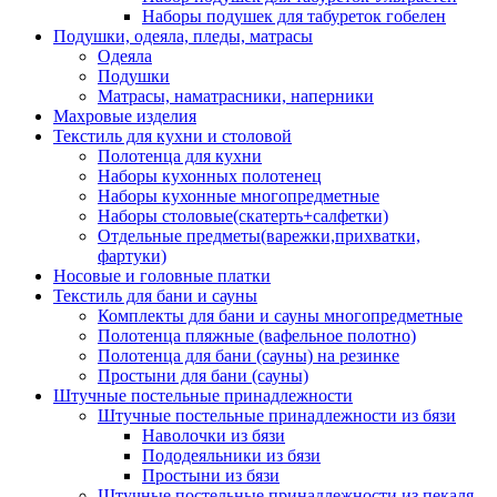
Наборы подушек для табуреток гобелен
Подушки, одеяла, пледы, матрасы
Одеяла
Подушки
Матрасы, наматрасники, наперники
Махровые изделия
Текстиль для кухни и столовой
Полотенца для кухни
Наборы кухонных полотенец
Наборы кухонные многопредметные
Наборы столовые(скатерть+салфетки)
Отдельные предметы(варежки,прихватки,
фартуки)
Носовые и головные платки
Текстиль для бани и сауны
Комплекты для бани и сауны многопредметные
Полотенца пляжные (вафельное полотно)
Полотенца для бани (сауны) на резинке
Простыни для бани (сауны)
Штучные постельные принадлежности
Штучные постельные принадлежности из бязи
Наволочки из бязи
Пододеяльники из бязи
Простыни из бязи
Штучные постельные принадлежности из пекаля