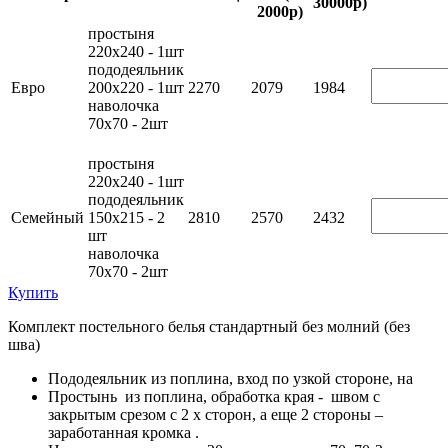
30000р)
2000р)
простыня
220х240 - 1шт
пододеяльник
Евро
200х220 - 1шт
2270
2079
1984
наволочка
70х70 - 2шт
простыня
220х240 - 1шт
пододеяльник
Семейный
150х215 - 2
2810
2570
2432
шт
наволочка
70х70 - 2шт
Купить
Комплект постельного белья стандартный без молний (без
шва)
Пододеяльник из поплина, вход по узкой стороне, на
Простынь из поплина, обработка края - швом с
закрытым срезом с 2 х сторон, а еще 2 стороны –
заработанная кромка .