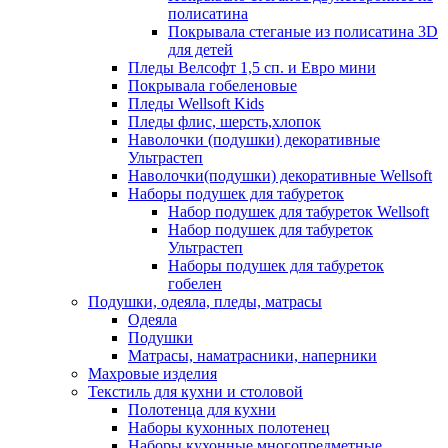
полисатина
Покрывала стеганые из полисатина 3D
для детей
Пледы Велсофт 1,5 сп. и Евро мини
Покрывала гобеленовые
Пледы Wellsoft Kids
Пледы флис, шерсть,хлопок
Наволочки (подушки) декоративные
Ультрастеп
Наволочки(подушки) декоративные Wellsoft
Наборы подушек для табуреток
Набор подушек для табуреток Wellsoft
Набор подушек для табуреток
Ультрастеп
Наборы подушек для табуреток
гобелен
Подушки, одеяла, пледы, матрасы
Одеяла
Подушки
Матрасы, наматрасники, наперники
Махровые изделия
Текстиль для кухни и столовой
Полотенца для кухни
Наборы кухонных полотенец
Наборы кухонные многопредметные