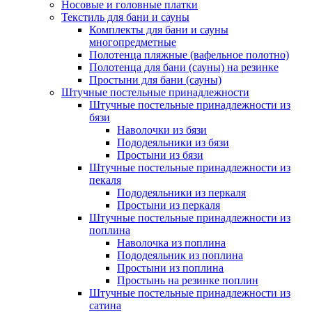
Носовые и головные платки
Текстиль для бани и сауны
Комплекты для бани и сауны
многопредметные
Полотенца пляжные (вафельное полотно)
Полотенца для бани (сауны) на резинке
Простыни для бани (сауны)
Штучные постельные принадлежности
Штучные постельные принадлежности из
бязи
Наволочки из бязи
Пододеяльники из бязи
Простыни из бязи
Штучные постельные принадлежности из
пекаля
Пододеяльники из перкаля
Простыни из перкаля
Штучные постельные принадлежности из
поплина
Наволочка из поплина
Пододеяльник из поплина
Простыни из поплина
Простынь на резинке поплин
Штучные постельные принадлежности из
сатина