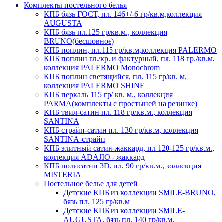
Комплекты постельного белья
КПБ бязь ГОСТ, пл. 146+/-6 гр/кв.м,коллекция
AUGUSTA
КПБ бязь пл.125 гр/кв.м., коллекция
BRUNO(бесшовное)
КПБ поплин, пл.115 гр/кв.м,коллекция PALERMO
КПБ поплин гл./кр. и фактурный, пл. 118 гр./кв.м,
коллекция PALERMO Monochrom
КПБ поплин светящийся, пл. 115 гр/кв. м,
коллекция PALERMO SHINE
КПБ перкаль 115 гр/ кв. м., коллекция
PARMA(комплекты с простыней на резинке)
КПБ твил-сатин пл. 118 гр/кв.м., коллекция
SANTINA
КПБ страйп-сатин пл. 130 гр/кв.м, коллекция
SANTINA-страйп
КПБ элитный сатин-жаккард, пл 120-125 гр/кв.м.,
коллекция ADAJIO - жаккард
КПБ полисатин 3D, пл. 90 гр/кв.м., коллекция
MISTERIA
Постельное белье для детей
Детские КПБ из коллекции SMILE-BRUNO,
бязь пл. 125 гр/кв.м
Детские КПБ из коллекции SMILE-
AUGUSTA, бязь пл. 140 гр/кв.м.