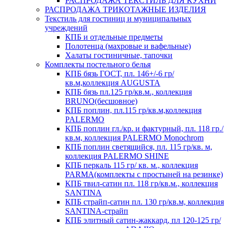
РАСПРОДАЖА ТЕКСТИЛЬ ДЛЯ КУХНИ
РАСПРОДАЖА ТРИКОТАЖНЫЕ ИЗДЕЛИЯ
Текстиль для гостиниц и муниципальных
учреждений
КПБ и отдельные предметы
Полотенца (махровые и вафельные)
Халаты гостиничные, тапочки
Комплекты постельного белья
КПБ бязь ГОСТ, пл. 146+/-6 гр/
кв.м,коллекция AUGUSTA
КПБ бязь пл.125 гр/кв.м., коллекция
BRUNO(бесшовное)
КПБ поплин, пл.115 гр/кв.м,коллекция
PALERMO
КПБ поплин гл./кр. и фактурный, пл. 118 гр./
кв.м, коллекция PALERMO Monochrom
КПБ поплин светящийся, пл. 115 гр/кв. м,
коллекция PALERMO SHINE
КПБ перкаль 115 гр/ кв. м., коллекция
PARMA(комплекты с простыней на резинке)
КПБ твил-сатин пл. 118 гр/кв.м., коллекция
SANTINA
КПБ страйп-сатин пл. 130 гр/кв.м, коллекция
SANTINA-страйп
КПБ элитный сатин-жаккард, пл 120-125 гр/