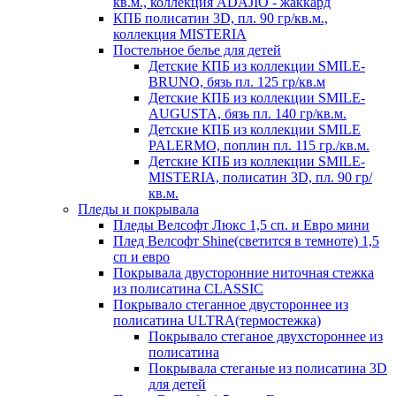
кв.м., коллекция ADAJIO - жаккард
КПБ полисатин 3D, пл. 90 гр/кв.м.,
коллекция MISTERIA
Постельное белье для детей
Детские КПБ из коллекции SMILE-
BRUNO, бязь пл. 125 гр/кв.м
Детские КПБ из коллекции SMILE-
AUGUSTA, бязь пл. 140 гр/кв.м.
Детские КПБ из коллекции SMILE
PALERMO, поплин пл. 115 гр./кв.м.
Детские КПБ из коллекции SMILE-
MISTERIA, полисатин 3D, пл. 90 гр/
кв.м.
Пледы и покрывала
Пледы Велсофт Люкс 1,5 сп. и Евро мини
Плед Велсофт Shine(светится в темноте) 1,5
сп и евро
Покрывала двусторонние ниточная стежка
из полисатина CLASSIC
Покрывало стеганное двустороннее из
полисатина ULTRA(термостежка)
Покрывало стеганое двухстороннее из
полисатина
Покрывала стеганые из полисатина 3D
для детей