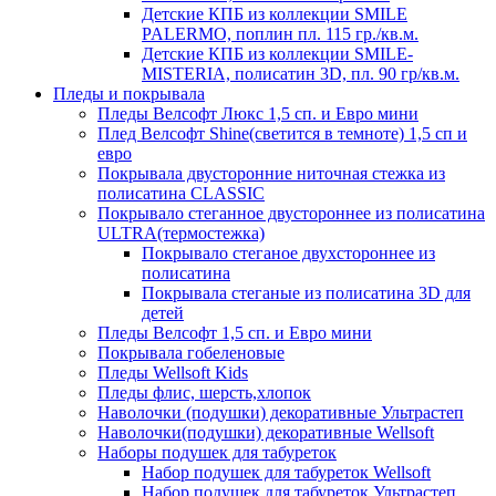
Детские КПБ из коллекции SMILE
PALERMO, поплин пл. 115 гр./кв.м.
Детские КПБ из коллекции SMILE-
MISTERIA, полисатин 3D, пл. 90 гр/кв.м.
Пледы и покрывала
Пледы Велсофт Люкс 1,5 сп. и Евро мини
Плед Велсофт Shine(светится в темноте) 1,5 сп и
евро
Покрывала двусторонние ниточная стежка из
полисатина CLASSIC
Покрывало стеганное двустороннее из полисатина
ULTRA(термостежка)
Покрывало стеганое двухстороннее из
полисатина
Покрывала стеганые из полисатина 3D для
детей
Пледы Велсофт 1,5 сп. и Евро мини
Покрывала гобеленовые
Пледы Wellsoft Kids
Пледы флис, шерсть,хлопок
Наволочки (подушки) декоративные Ультрастеп
Наволочки(подушки) декоративные Wellsoft
Наборы подушек для табуреток
Набор подушек для табуреток Wellsoft
Набор подушек для табуреток Ультрастеп