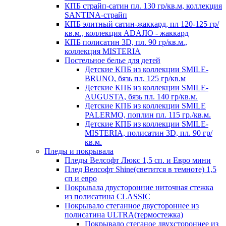
КПБ страйп-сатин пл. 130 гр/кв.м, коллекция
SANTINA-страйп
КПБ элитный сатин-жаккард, пл 120-125 гр/
кв.м., коллекция ADAJIO - жаккард
КПБ полисатин 3D, пл. 90 гр/кв.м.,
коллекция MISTERIA
Постельное белье для детей
Детские КПБ из коллекции SMILE-
BRUNO, бязь пл. 125 гр/кв.м
Детские КПБ из коллекции SMILE-
AUGUSTA, бязь пл. 140 гр/кв.м.
Детские КПБ из коллекции SMILE
PALERMO, поплин пл. 115 гр./кв.м.
Детские КПБ из коллекции SMILE-
MISTERIA, полисатин 3D, пл. 90 гр/
кв.м.
Пледы и покрывала
Пледы Велсофт Люкс 1,5 сп. и Евро мини
Плед Велсофт Shine(светится в темноте) 1,5
сп и евро
Покрывала двусторонние ниточная стежка
из полисатина CLASSIC
Покрывало стеганное двустороннее из
полисатина ULTRA(термостежка)
Покрывало стеганое двухстороннее из