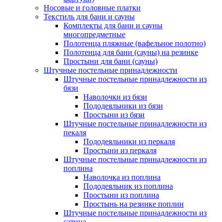
Носовые и головные платки
Текстиль для бани и сауны
Комплекты для бани и сауны
многопредметные
Полотенца пляжные (вафельное полотно)
Полотенца для бани (сауны) на резинке
Простыни для бани (сауны)
Штучные постельные принадлежности
Штучные постельные принадлежности из
бязи
Наволочки из бязи
Пододеяльники из бязи
Простыни из бязи
Штучные постельные принадлежности из
пекаля
Пододеяльники из перкаля
Простыни из перкаля
Штучные постельные принадлежности из
поплина
Наволочка из поплина
Пододеяльник из поплина
Простыни из поплина
Простынь на резинке поплин
Штучные постельные принадлежности из
сатина