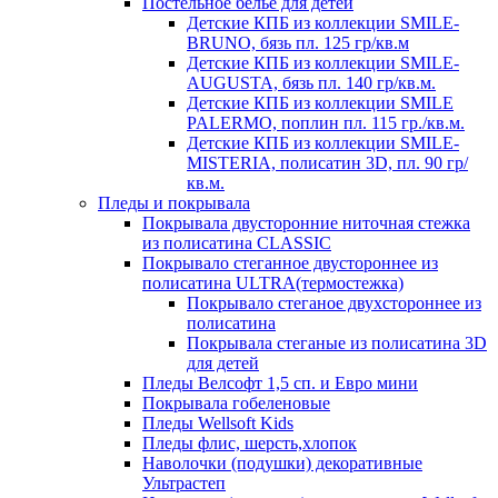
Постельное белье для детей
Детские КПБ из коллекции SMILE-
BRUNO, бязь пл. 125 гр/кв.м
Детские КПБ из коллекции SMILE-
AUGUSTA, бязь пл. 140 гр/кв.м.
Детские КПБ из коллекции SMILE
PALERMO, поплин пл. 115 гр./кв.м.
Детские КПБ из коллекции SMILE-
MISTERIA, полисатин 3D, пл. 90 гр/
кв.м.
Пледы и покрывала
Покрывала двусторонние ниточная стежка
из полисатина CLASSIC
Покрывало стеганное двустороннее из
полисатина ULTRA(термостежка)
Покрывало стеганое двухстороннее из
полисатина
Покрывала стеганые из полисатина 3D
для детей
Пледы Велсофт 1,5 сп. и Евро мини
Покрывала гобеленовые
Пледы Wellsoft Kids
Пледы флис, шерсть,хлопок
Наволочки (подушки) декоративные
Ультрастеп