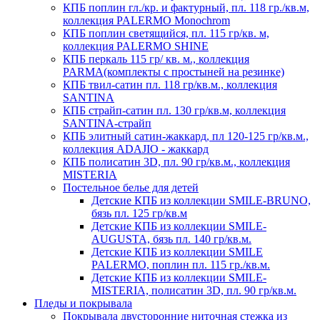
КПБ поплин гл./кр. и фактурный, пл. 118 гр./кв.м,
коллекция PALERMO Monochrom
КПБ поплин светящийся, пл. 115 гр/кв. м,
коллекция PALERMO SHINE
КПБ перкаль 115 гр/ кв. м., коллекция
PARMA(комплекты с простыней на резинке)
КПБ твил-сатин пл. 118 гр/кв.м., коллекция
SANTINA
КПБ страйп-сатин пл. 130 гр/кв.м, коллекция
SANTINA-страйп
КПБ элитный сатин-жаккард, пл 120-125 гр/кв.м.,
коллекция ADAJIO - жаккард
КПБ полисатин 3D, пл. 90 гр/кв.м., коллекция
MISTERIA
Постельное белье для детей
Детские КПБ из коллекции SMILE-BRUNO,
бязь пл. 125 гр/кв.м
Детские КПБ из коллекции SMILE-
AUGUSTA, бязь пл. 140 гр/кв.м.
Детские КПБ из коллекции SMILE
PALERMO, поплин пл. 115 гр./кв.м.
Детские КПБ из коллекции SMILE-
MISTERIA, полисатин 3D, пл. 90 гр/кв.м.
Пледы и покрывала
Покрывала двусторонние ниточная стежка из