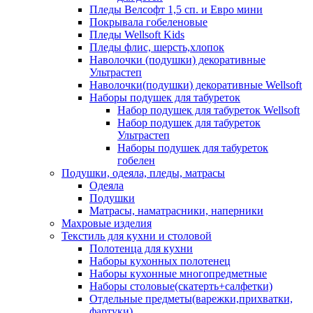
Пледы Велсофт 1,5 сп. и Евро мини
Покрывала гобеленовые
Пледы Wellsoft Kids
Пледы флис, шерсть,хлопок
Наволочки (подушки) декоративные
Ультрастеп
Наволочки(подушки) декоративные Wellsoft
Наборы подушек для табуреток
Набор подушек для табуреток Wellsoft
Набор подушек для табуреток
Ультрастеп
Наборы подушек для табуреток
гобелен
Подушки, одеяла, пледы, матрасы
Одеяла
Подушки
Матрасы, наматрасники, наперники
Махровые изделия
Текстиль для кухни и столовой
Полотенца для кухни
Наборы кухонных полотенец
Наборы кухонные многопредметные
Наборы столовые(скатерть+салфетки)
Отдельные предметы(варежки,прихватки,
фартуки)