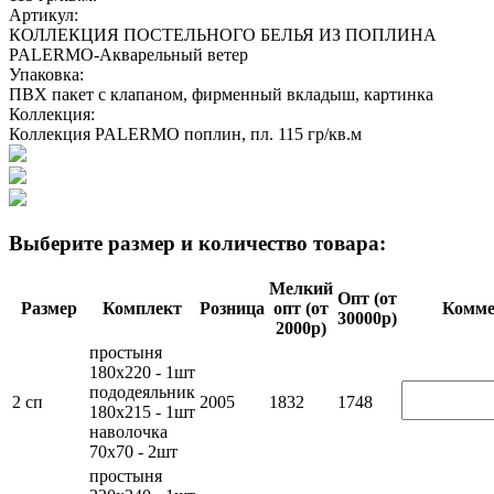
Артикул:
КОЛЛЕКЦИЯ ПОСТЕЛЬНОГО БЕЛЬЯ ИЗ ПОПЛИНА
PALERMO-Акварельный ветер
Упаковка:
ПВХ пакет с клапаном, фирменный вкладыш, картинка
Коллекция:
Коллекция PALERMO поплин, пл. 115 гр/кв.м
Выберите размер и количество товара:
Мелкий
Опт (от
Размер
Комплект
Розница
опт (от
Ком­ме
30000р)
2000р)
простыня
180х220 - 1шт
пододеяльник
2 сп
2005
1832
1748
180х215 - 1шт
наволочка
70х70 - 2шт
простыня