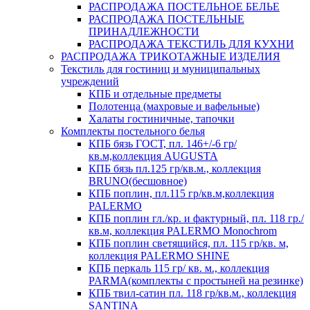
РАСПРОДАЖА ПОСТЕЛЬНОЕ БЕЛЬЕ
РАСПРОДАЖА ПОСТЕЛЬНЫЕ
ПРИНАДЛЕЖНОСТИ
РАСПРОДАЖА ТЕКСТИЛЬ ДЛЯ КУХНИ
РАСПРОДАЖА ТРИКОТАЖНЫЕ ИЗДЕЛИЯ
Текстиль для гостиниц и муниципальных
учреждений
КПБ и отдельные предметы
Полотенца (махровые и вафельные)
Халаты гостиничные, тапочки
Комплекты постельного белья
КПБ бязь ГОСТ, пл. 146+/-6 гр/
кв.м,коллекция AUGUSTA
КПБ бязь пл.125 гр/кв.м., коллекция
BRUNO(бесшовное)
КПБ поплин, пл.115 гр/кв.м,коллекция
PALERMO
КПБ поплин гл./кр. и фактурный, пл. 118 гр./
кв.м, коллекция PALERMO Monochrom
КПБ поплин светящийся, пл. 115 гр/кв. м,
коллекция PALERMO SHINE
КПБ перкаль 115 гр/ кв. м., коллекция
PARMA(комплекты с простыней на резинке)
КПБ твил-сатин пл. 118 гр/кв.м., коллекция
SANTINA