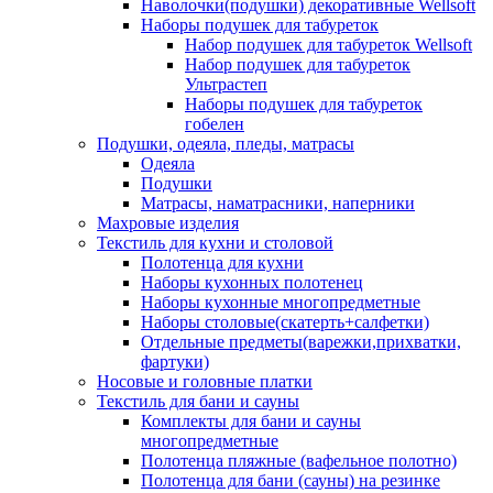
Наволочки(подушки) декоративные Wellsoft
Наборы подушек для табуреток
Набор подушек для табуреток Wellsoft
Набор подушек для табуреток
Ультрастеп
Наборы подушек для табуреток
гобелен
Подушки, одеяла, пледы, матрасы
Одеяла
Подушки
Матрасы, наматрасники, наперники
Махровые изделия
Текстиль для кухни и столовой
Полотенца для кухни
Наборы кухонных полотенец
Наборы кухонные многопредметные
Наборы столовые(скатерть+салфетки)
Отдельные предметы(варежки,прихватки,
фартуки)
Носовые и головные платки
Текстиль для бани и сауны
Комплекты для бани и сауны
многопредметные
Полотенца пляжные (вафельное полотно)
Полотенца для бани (сауны) на резинке