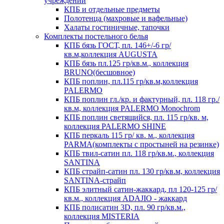
учреждений
КПБ и отдельные предметы
Полотенца (махровые и вафельные)
Халаты гостиничные, тапочки
Комплекты постельного белья
КПБ бязь ГОСТ, пл. 146+/-6 гр/
кв.м,коллекция AUGUSTA
КПБ бязь пл.125 гр/кв.м., коллекция
BRUNO(бесшовное)
КПБ поплин, пл.115 гр/кв.м,коллекция
PALERMO
КПБ поплин гл./кр. и фактурный, пл. 118 гр./
кв.м, коллекция PALERMO Monochrom
КПБ поплин светящийся, пл. 115 гр/кв. м,
коллекция PALERMO SHINE
КПБ перкаль 115 гр/ кв. м., коллекция
PARMA(комплекты с простыней на резинке)
КПБ твил-сатин пл. 118 гр/кв.м., коллекция
SANTINA
КПБ страйп-сатин пл. 130 гр/кв.м, коллекция
SANTINA-страйп
КПБ элитный сатин-жаккард, пл 120-125 гр/
кв.м., коллекция ADAJIO - жаккард
КПБ полисатин 3D, пл. 90 гр/кв.м.,
коллекция MISTERIA