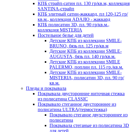
КПБ страйп-сатин пл. 130 гр/кв.м, коллекция
SANTINA-страйп
КПБ элитный сатин-жаккард, пл 120-125 гр/
кв.м., коллекция ADAJIO - жаккард
КПБ полисатин 3D, пл. 90 гр/кв.м.,
коллекция MISTERIA
Постельное белье для детей
Детские КПБ из коллекции SMILE-
BRUNO, бязь пл. 125 гр/кв.м
Детские КПБ из коллекции SMILE-
AUGUSTA, бязь пл. 140 гр/кв.м.
Детские КПБ из коллекции SMILE
PALERMO, поплин пл. 115 гр./кв.м.
Детские КПБ из коллекции SMILE-
MISTERIA, полисатин 3D, пл. 90 гр/
кв.м.
Пледы и покрывала
Покрывала двусторонние ниточная стежка
из полисатина CLASSIC
Покрывало стеганное двустороннее из
полисатина ULTRA(термостежка)
Покрывало стеганое двухстороннее из
полисатина
Покрывала стеганые из полисатина 3D
для детей