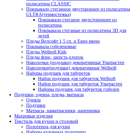
полисатина CLASSIC
Покрывало стеганное двустороннее из полисатина
ULTRA(термостежка)
Покрывало стеганое двухстороннее из
полисатина
Покрывала стеганые из полисатина 3D для
детей
Пледы Велсофт 1,5 сп. и Евро мини
Покрывала гобеленовые
Пледы Wellsoft Kids
Пледы флис, шерсть,хлопок
Наволочки (подушки) декоративные Ультрастеп
Наволочки(подушки) декоративные Wellsoft
Наборы подушек для табуреток
Набор подушек для табуреток Wellsoft
Набор подушек для табуреток Ультрастеп
Наборы подушек для табуреток гобелен
Подушки, одеяла, пледы, матрасы
Одеяла
Подушки
Матрасы, наматрасники, наперники
Махровые изделия
Текстиль для кухни и столовой
Полотенца для кухни
Наборы кухонных полотенец