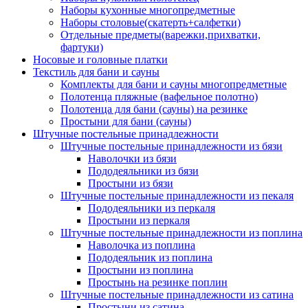
Наборы кухонные многопредметные
Наборы столовые(скатерть+салфетки)
Отдельные предметы(варежки,прихватки,
фартуки)
Носовые и головные платки
Текстиль для бани и сауны
Комплекты для бани и сауны многопредметные
Полотенца пляжные (вафельное полотно)
Полотенца для бани (сауны) на резинке
Простыни для бани (сауны)
Штучные постельные принадлежности
Штучные постельные принадлежности из бязи
Наволочки из бязи
Пододеяльники из бязи
Простыни из бязи
Штучные постельные принадлежности из пекаля
Пододеяльники из перкаля
Простыни из перкаля
Штучные постельные принадлежности из поплина
Наволочка из поплина
Пододеяльник из поплина
Простыни из поплина
Простынь на резинке поплин
Штучные постельные принадлежности из сатина
Простыни из сатина