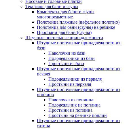
Носовые и головные платки
Текстиль для бани и сауны
Комплекты для бани и сауны
многопредметные
Полотенца пляжные (вафельное полотно)
Полотенца для бани (сауны) на резинке
Простыни для бани (сауны)
Штучные постельные принадлежности
Штучные постельные принадлежности из
бязи
Наволочки из бязи
Пододеяльники из бязи
Простыни из бязи
Штучные постельные принадлежности из
пекаля
Пододеяльники из перкаля
Простыни из перкаля
Штучные постельные принадлежности из
поплина
Наволочка из поплина
Пододеяльник из поплина
Простыни из поплина
Простынь на резинке поплин
Штучные постельные принадлежности из
сатина