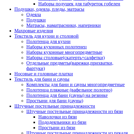
Наборы подушек для табуреток гобелен
Подушки, одеяла, пледы, матрасы
Одеяла
Подушки
Матрасы, наматрасники, наперники
Махровые изделия
Текстиль для кухни и столовой
Полотенца для кухни
Наборы кухонных полотенец
Наборы кухонные многопредметные
Наборы столовые(скатерть+салфетки)
Отдельные предметы(варежки,прихватки,
фартуки)
Носовые и головные платки
Текстиль для бани и сауны
Комплекты для бани и сауны многопредметные
Полотенца пляжные (вафельное полотно)
Полотенца для бани (сауны) на резинке
Простыни для бани (сауны)
Штучные постельные принадлежности
Штучные постельные принадлежности из бязи
Наволочки из бязи
Пододеяльники из бязи
Простыни из бязи
Штучные постельные принадлежности из пекаля