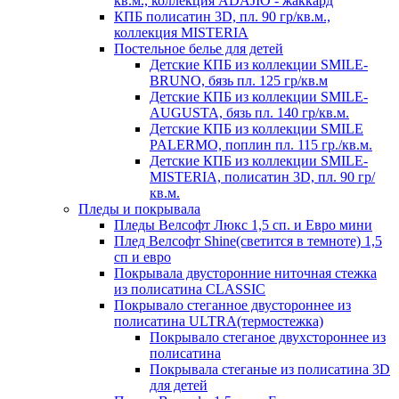
кв.м., коллекция ADAJIO - жаккард
КПБ полисатин 3D, пл. 90 гр/кв.м.,
коллекция MISTERIA
Постельное белье для детей
Детские КПБ из коллекции SMILE-
BRUNO, бязь пл. 125 гр/кв.м
Детские КПБ из коллекции SMILE-
AUGUSTA, бязь пл. 140 гр/кв.м.
Детские КПБ из коллекции SMILE
PALERMO, поплин пл. 115 гр./кв.м.
Детские КПБ из коллекции SMILE-
MISTERIA, полисатин 3D, пл. 90 гр/
кв.м.
Пледы и покрывала
Пледы Велсофт Люкс 1,5 сп. и Евро мини
Плед Велсофт Shine(светится в темноте) 1,5
сп и евро
Покрывала двусторонние ниточная стежка
из полисатина CLASSIC
Покрывало стеганное двустороннее из
полисатина ULTRA(термостежка)
Покрывало стеганое двухстороннее из
полисатина
Покрывала стеганые из полисатина 3D
для детей