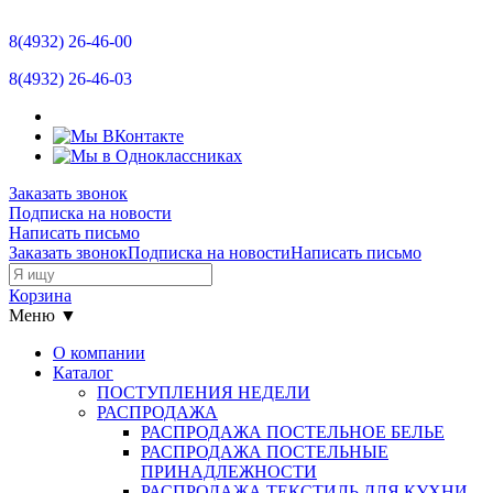
Отзывы
8(4932)
26-46-00
Новости
8(4932)
26-46-03
Контакты
Размерная сетка
Заказать звонок
Подписка на новости
Прайс-лист
Написать письмо
Заказать звонок
Подписка на новости
Написать письмо
Остатки
Корзина
Меню ▼
О компании
Каталог
ПОСТУПЛЕНИЯ НЕДЕЛИ
РАСПРОДАЖА
РАСПРОДАЖА ПОСТЕЛЬНОЕ БЕЛЬЕ
РАСПРОДАЖА ПОСТЕЛЬНЫЕ
ПРИНАДЛЕЖНОСТИ
РАСПРОДАЖА ТЕКСТИЛЬ ДЛЯ КУХНИ