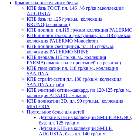
Комплекты постельного белья
КПБ бязь ГОСТ, пл. 146+/-6 гр/кв.м,коллекция
AUGUSTA
КПБ бязь пл.125 гр/кв.м., коллекция
BRUNO(бесшовное)
КПБ поплин, пл.115 гр/кв.м,коллекция PALERMO
КПБ поплин гл./кр. и фактурный, пл. 118 гр./кв.м,
коллекция PALERMO Monochrom
КПБ поплин светящийся, пл. 115 гр/кв. м,
коллекция PALERMO SHINE
КПБ перкаль 115 гр/ кв. м., коллекция
PARMA(комплекты с простыней на резинке)
КПБ твил-сатин пл. 118 гр/кв.м., коллекция
SANTINA
КПБ страйп-сатин пл. 130 гр/кв.м, коллекция
SANTINA-страйп
КПБ элитный сатин-жаккард, пл 120-125 гр/кв.м.,
коллекция ADAJIO - жаккард
КПБ полисатин 3D, пл. 90 гр/кв.м., коллекция
MISTERIA
Постельное белье для детей
Детские КПБ из коллекции SMILE-BRUNO,
бязь пл. 125 гр/кв.м
Детские КПБ из коллекции SMILE-
AUGUSTA, бязь пл. 140 гр/кв.м.