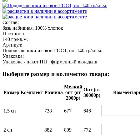
Состав:
бязь набивная, 100% хлопок
Плотность:
140 гр/кв.м.
Артикул:
Пододеяльники из бязи ГОСТ, пл. 140 гр/кв.м.
Упаковка:
Упаковка - пакет ПП , фирменный вкладыш
Выберите размер и количество товара:
Мелкий
Опт (от
Размер
Комплект
Розница
опт (от
Ком­мен­та­р
30000р)
2000р)
1,5 сп
738
677
646
2 сп
882
809
772