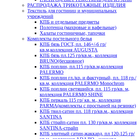
РАСПРОДАЖА ТРИКОТАЖНЫЕ ИЗДЕЛИЯ
Текстиль для гостиниц и муниципальных
учреждений
КПБ и отдельные предметы
Полотенца (махровые и вафельные)
Халаты гостиничные, тапочки
Комплекты постельного белья
КПБ бязь ГОСТ, пл. 146+/-6 гр/
кв.м,коллекция AUGUSTA
КПБ бязь пл.125 гр/кв.м., коллекция
BRUNO(бесшовное)
КПБ поплин, пл.115 гр/кв.м,коллекция
PALERMO
КПБ поплин гл./кр. и фактурный, пл. 118 гр./
кв.м, коллекция PALERMO Monochrom
КПБ поплин светящийся, пл. 115 гр/кв. м,
коллекция PALERMO SHINE
КПБ перкаль 115 гр/ кв. м., коллекция
PARMA(комплекты с простыней на резинке)
КПБ твил-сатин пл. 118 гр/кв.м., коллекция
SANTINA
КПБ страйп-сатин пл. 130 гр/кв.м, коллекция
SANTINA-страйп
КПБ элитный сатин-жаккард, пл 120-125 гр/