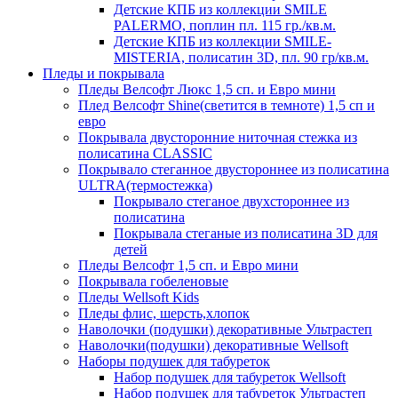
Детские КПБ из коллекции SMILE
PALERMO, поплин пл. 115 гр./кв.м.
Детские КПБ из коллекции SMILE-
MISTERIA, полисатин 3D, пл. 90 гр/кв.м.
Пледы и покрывала
Пледы Велсофт Люкс 1,5 сп. и Евро мини
Плед Велсофт Shine(светится в темноте) 1,5 сп и
евро
Покрывала двусторонние ниточная стежка из
полисатина CLASSIC
Покрывало стеганное двустороннее из полисатина
ULTRA(термостежка)
Покрывало стеганое двухстороннее из
полисатина
Покрывала стеганые из полисатина 3D для
детей
Пледы Велсофт 1,5 сп. и Евро мини
Покрывала гобеленовые
Пледы Wellsoft Kids
Пледы флис, шерсть,хлопок
Наволочки (подушки) декоративные Ультрастеп
Наволочки(подушки) декоративные Wellsoft
Наборы подушек для табуреток
Набор подушек для табуреток Wellsoft
Набор подушек для табуреток Ультрастеп