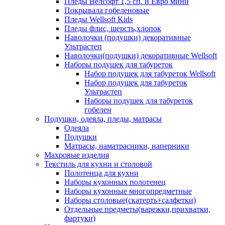
Пледы Велсофт 1,5 сп. и Евро мини
Покрывала гобеленовые
Пледы Wellsoft Kids
Пледы флис, шерсть,хлопок
Наволочки (подушки) декоративные
Ультрастеп
Наволочки(подушки) декоративные Wellsoft
Наборы подушек для табуреток
Набор подушек для табуреток Wellsoft
Набор подушек для табуреток
Ультрастеп
Наборы подушек для табуреток
гобелен
Подушки, одеяла, пледы, матрасы
Одеяла
Подушки
Матрасы, наматрасники, наперники
Махровые изделия
Текстиль для кухни и столовой
Полотенца для кухни
Наборы кухонных полотенец
Наборы кухонные многопредметные
Наборы столовые(скатерть+салфетки)
Отдельные предметы(варежки,прихватки,
фартуки)