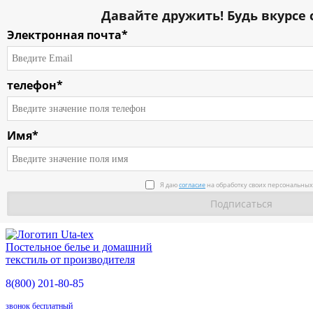
Давайте дружить! Будь вкурсе 
Электронная почта*
телефон*
Имя*
О компании
Я даю
согласие
на обработку своих персональных
Каталог
Условия работы
Постельное белье и домашний
Доставка
текстиль от производителя
8(800)
201-80-85
О продукции
звонок бесплатный