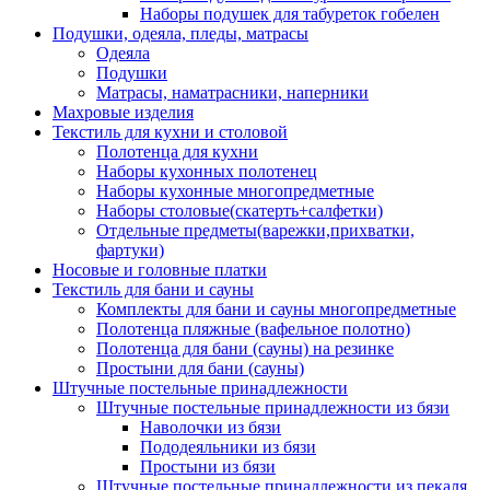
Наборы подушек для табуреток гобелен
Подушки, одеяла, пледы, матрасы
Одеяла
Подушки
Матрасы, наматрасники, наперники
Махровые изделия
Текстиль для кухни и столовой
Полотенца для кухни
Наборы кухонных полотенец
Наборы кухонные многопредметные
Наборы столовые(скатерть+салфетки)
Отдельные предметы(варежки,прихватки,
фартуки)
Носовые и головные платки
Текстиль для бани и сауны
Комплекты для бани и сауны многопредметные
Полотенца пляжные (вафельное полотно)
Полотенца для бани (сауны) на резинке
Простыни для бани (сауны)
Штучные постельные принадлежности
Штучные постельные принадлежности из бязи
Наволочки из бязи
Пододеяльники из бязи
Простыни из бязи
Штучные постельные принадлежности из пекаля