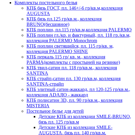
Комплекты постельного белья
КПБ бязь ГОСТ, пл. 146+/-6 гр/кв.м,коллекция
AUGUSTA
КПБ бязь пл.125 гр/кв.м., коллекция
BRUNO(бесшовное)
КПБ поплин, пл.115 гр/кв.м,коллекция PALERMO
КПБ поплин гл./кр. и фактурный, пл. 118 гр./кв.м,
коллекция PALERMO Monochrom
КПБ поплин светящийся, пл. 115 гр/кв. м,
коллекция PALERMO SHINE
КПБ перкаль 115 гр/ кв. м., коллекция
PARMA(комплекты с простыней на резинке)
КПБ твил-сатин пл. 118 гр/кв.м., коллекция
SANTINA
КПБ страйп-сатин пл. 130 гр/кв.м, коллекция
SANTINA-страйп
КПБ элитный сатин-жаккард, пл 120-125 гр/кв.м.,
коллекция ADAJIO - жаккард
КПБ полисатин 3D, пл. 90 гр/кв.м., коллекция
MISTERIA
Постельное белье для детей
Детские КПБ из коллекции SMILE-BRUNO,
бязь пл. 125 гр/кв.м
Детские КПБ из коллекции SMILE-
AUGUSTA, бязь пл. 140 гр/кв.м.