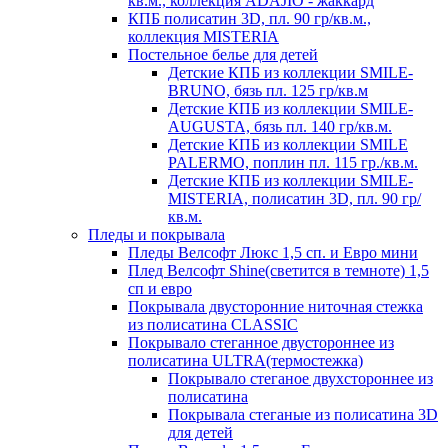
кв.м., коллекция ADAJIO - жаккард
КПБ полисатин 3D, пл. 90 гр/кв.м.,
коллекция MISTERIA
Постельное белье для детей
Детские КПБ из коллекции SMILE-
BRUNO, бязь пл. 125 гр/кв.м
Детские КПБ из коллекции SMILE-
AUGUSTA, бязь пл. 140 гр/кв.м.
Детские КПБ из коллекции SMILE
PALERMO, поплин пл. 115 гр./кв.м.
Детские КПБ из коллекции SMILE-
MISTERIA, полисатин 3D, пл. 90 гр/
кв.м.
Пледы и покрывала
Пледы Велсофт Люкс 1,5 сп. и Евро мини
Плед Велсофт Shine(светится в темноте) 1,5
сп и евро
Покрывала двусторонние ниточная стежка
из полисатина CLASSIC
Покрывало стеганное двустороннее из
полисатина ULTRA(термостежка)
Покрывало стеганое двухстороннее из
полисатина
Покрывала стеганые из полисатина 3D
для детей