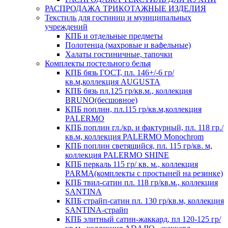
РАСПРОДАЖА ТРИКОТАЖНЫЕ ИЗДЕЛИЯ
Текстиль для гостиниц и муниципальных
учреждений
КПБ и отдельные предметы
Полотенца (махровые и вафельные)
Халаты гостиничные, тапочки
Комплекты постельного белья
КПБ бязь ГОСТ, пл. 146+/-6 гр/
кв.м,коллекция AUGUSTA
КПБ бязь пл.125 гр/кв.м., коллекция
BRUNO(бесшовное)
КПБ поплин, пл.115 гр/кв.м,коллекция
PALERMO
КПБ поплин гл./кр. и фактурный, пл. 118 гр./
кв.м, коллекция PALERMO Monochrom
КПБ поплин светящийся, пл. 115 гр/кв. м,
коллекция PALERMO SHINE
КПБ перкаль 115 гр/ кв. м., коллекция
PARMA(комплекты с простыней на резинке)
КПБ твил-сатин пл. 118 гр/кв.м., коллекция
SANTINA
КПБ страйп-сатин пл. 130 гр/кв.м, коллекция
SANTINA-страйп
КПБ элитный сатин-жаккард, пл 120-125 гр/