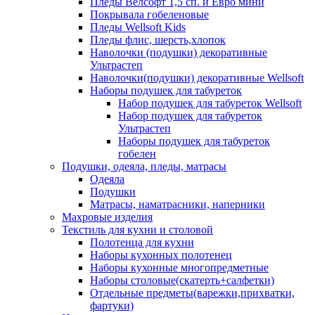
Пледы Велсофт 1,5 сп. и Евро мини
Покрывала гобеленовые
Пледы Wellsoft Kids
Пледы флис, шерсть,хлопок
Наволочки (подушки) декоративные
Ультрастеп
Наволочки(подушки) декоративные Wellsoft
Наборы подушек для табуреток
Набор подушек для табуреток Wellsoft
Набор подушек для табуреток
Ультрастеп
Наборы подушек для табуреток
гобелен
Подушки, одеяла, пледы, матрасы
Одеяла
Подушки
Матрасы, наматрасники, наперники
Махровые изделия
Текстиль для кухни и столовой
Полотенца для кухни
Наборы кухонных полотенец
Наборы кухонные многопредметные
Наборы столовые(скатерть+салфетки)
Отдельные предметы(варежки,прихватки,
фартуки)