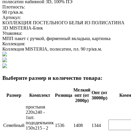
полисатин набивной 3D, 100% ПЭ
Плотность:
90 гр/кв.м.
Артикул:
КОЛЛЕКЦИЯ ПОСТЕЛЬНОГО БЕЛЬЯ ИЗ ПОЛИСАТИНА
3D MISTERIA-Блик
Упаковка:
МПП пакет с ручкой, фирменный вкладыш, картинка
Коллекция:
Коллекция MISTERIA, полисатин, пл. 90 гр/кв.м.
Выберите размер и количество товара:
Мелкий
Опт (от
Размер
Комплект
Розница
опт (от
Ком­м
30000р)
2000р)
простыня
220х240 -
1шт.
пододеяльник
Семейный
1536
1408
1344
150х215 - 2