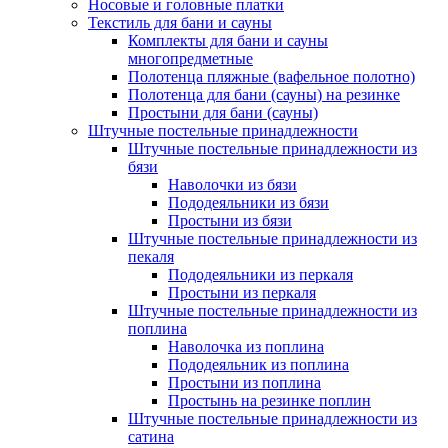
Носовые и головные платки
Текстиль для бани и сауны
Комплекты для бани и сауны
многопредметные
Полотенца пляжные (вафельное полотно)
Полотенца для бани (сауны) на резинке
Простыни для бани (сауны)
Штучные постельные принадлежности
Штучные постельные принадлежности из
бязи
Наволочки из бязи
Пододеяльники из бязи
Простыни из бязи
Штучные постельные принадлежности из
пекаля
Пододеяльники из перкаля
Простыни из перкаля
Штучные постельные принадлежности из
поплина
Наволочка из поплина
Пододеяльник из поплина
Простыни из поплина
Простынь на резинке поплин
Штучные постельные принадлежности из
сатина