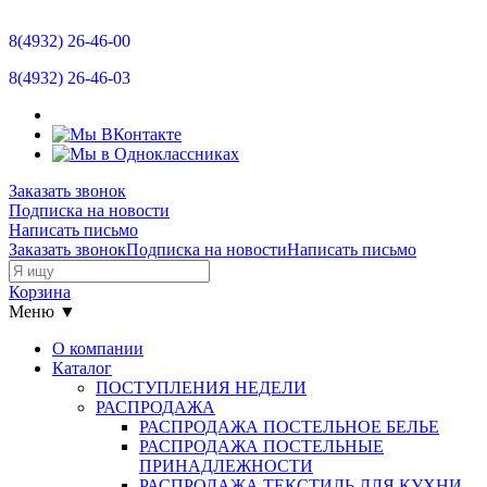
Отзывы
8(4932)
26-46-00
Новости
8(4932)
26-46-03
Контакты
Размерная сетка
Заказать звонок
Подписка на новости
Прайс-лист
Написать письмо
Заказать звонок
Подписка на новости
Написать письмо
Остатки
Корзина
Меню ▼
О компании
Каталог
ПОСТУПЛЕНИЯ НЕДЕЛИ
РАСПРОДАЖА
РАСПРОДАЖА ПОСТЕЛЬНОЕ БЕЛЬЕ
РАСПРОДАЖА ПОСТЕЛЬНЫЕ
ПРИНАДЛЕЖНОСТИ
РАСПРОДАЖА ТЕКСТИЛЬ ДЛЯ КУХНИ