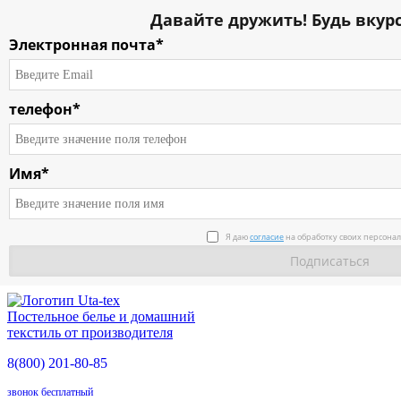
Давайте дружить! Будь вкурс
Электронная почта*
телефон*
Имя*
О компании
Я даю
согласие
на обработку своих персона
Каталог
Условия работы
Постельное белье и домашний
Доставка
текстиль от производителя
8(800)
201-80-85
О продукции
звонок бесплатный