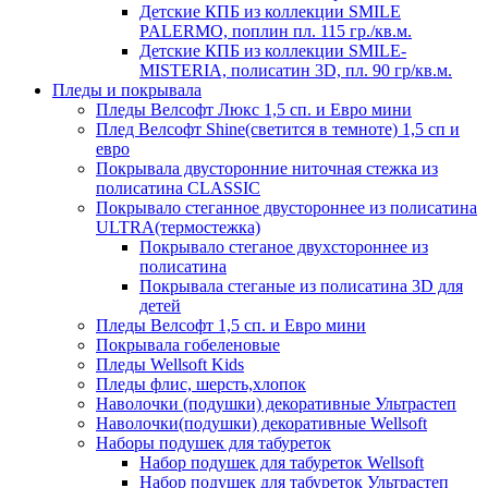
Детские КПБ из коллекции SMILE
PALERMO, поплин пл. 115 гр./кв.м.
Детские КПБ из коллекции SMILE-
MISTERIA, полисатин 3D, пл. 90 гр/кв.м.
Пледы и покрывала
Пледы Велсофт Люкс 1,5 сп. и Евро мини
Плед Велсофт Shine(светится в темноте) 1,5 сп и
евро
Покрывала двусторонние ниточная стежка из
полисатина CLASSIC
Покрывало стеганное двустороннее из полисатина
ULTRA(термостежка)
Покрывало стеганое двухстороннее из
полисатина
Покрывала стеганые из полисатина 3D для
детей
Пледы Велсофт 1,5 сп. и Евро мини
Покрывала гобеленовые
Пледы Wellsoft Kids
Пледы флис, шерсть,хлопок
Наволочки (подушки) декоративные Ультрастеп
Наволочки(подушки) декоративные Wellsoft
Наборы подушек для табуреток
Набор подушек для табуреток Wellsoft
Набор подушек для табуреток Ультрастеп