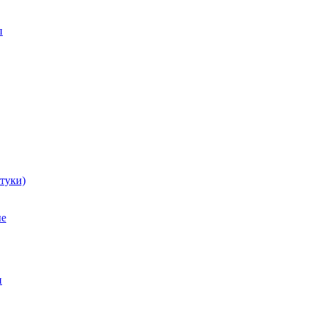
п
туки)
ые
и