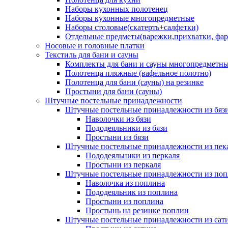
Наборы кухонных полотенец
Наборы кухонные многопредметные
Наборы столовые(скатерть+салфетки)
Отдельные предметы(варежки,прихватки, фар
Носовые и головные платки
Текстиль для бани и сауны
Комплекты для бани и сауны многопредметн
Полотенца пляжные (вафельное полотно)
Полотенца для бани (сауны) на резинке
Простыни для бани (сауны)
Штучные постельные принадлежности
Штучные постельные принадлежности из бяз
Наволочки из бязи
Пододеяльники из бязи
Простыни из бязи
Штучные постельные принадлежности из пек
Пододеяльники из перкаля
Простыни из перкаля
Штучные постельные принадлежности из поп
Наволочка из поплина
Пододеяльник из поплина
Простыни из поплина
Простынь на резинке поплин
Штучные постельные принадлежности из сат