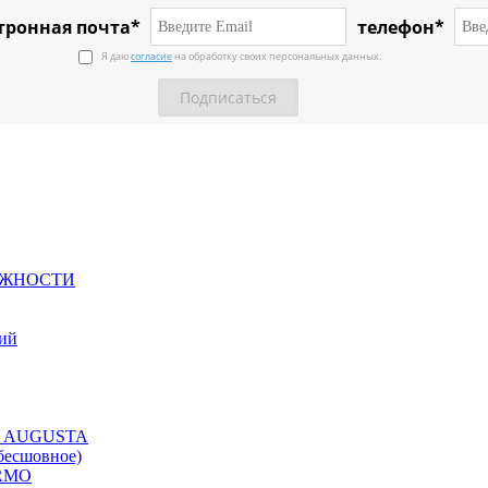
тронная почта*
телефон*
Я даю
согласие
на обработку своих персональных данных.
ЕЖНОСТИ
ний
ция AUGUSTA
бесшовное)
ERMO