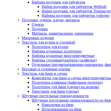
Наборы подушек для табуреток
Набор подушек для табуреток Wellsoft
Набор подушек для табуреток Ультрасте
Наборы подушек для табуреток гобелен
Подушки, одеяла, пледы, матрасы
Одеяла
Подушки
Матрасы, наматрасники, наперники
Махровые изделия
Текстиль для кухни и столовой
Полотенца для кухни
Наборы кухонных полотенец
Наборы кухонные многопредметные
Наборы столовые(скатерть+салфетки)
Отдельные предметы(варежки,прихватки, фар
Носовые и головные платки
Текстиль для бани и сауны
Комплекты для бани и сауны многопредметн
Полотенца пляжные (вафельное полотно)
Полотенца для бани (сауны) на резинке
Простыни для бани (сауны)
Штучные постельные принадлежности
Штучные постельные принадлежности из бяз
Наволочки из бязи
Пододеяльники из бязи