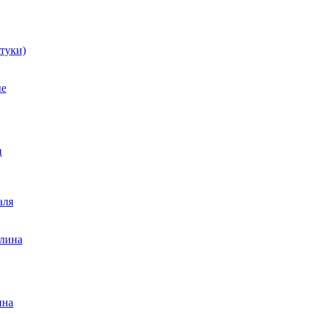
туки)
ые
и
аля
лина
ина