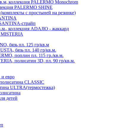
./кв.м, коллекция PALERMO Monochrom
коллекция PALERMO SHINE
A(комплекты с простыней на резинке)
 SANTINA
я SANTINA-страйп
в.м., коллекция ADAJIO - жаккард
ия MISTERIA
, бязь пл. 125 гр/кв.м
TA, бязь пл. 140 гр/кв.м.
MO, поплин пл. 115 гр./кв.м.
RIA, полисатин 3D, пл. 90 гр/кв.м.
 и евро
з полисатина CLASSIC
атина ULTRA(термостежка)
полисатина
ля детей
еп