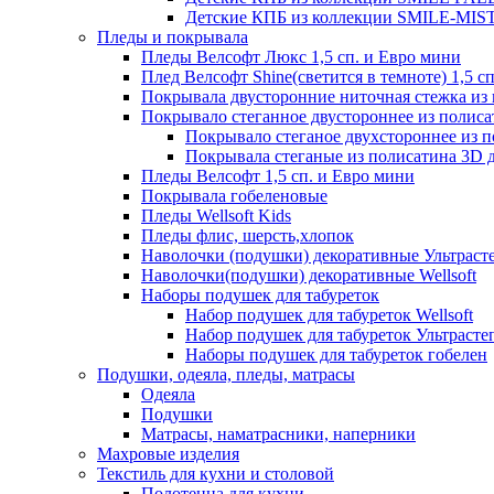
Детские КПБ из коллекции SMILE-MISTE
Пледы и покрывала
Пледы Велсофт Люкс 1,5 сп. и Евро мини
Плед Велсофт Shine(светится в темноте) 1,5 сп
Покрывала двусторонние ниточная стежка и
Покрывало стеганное двустороннее из полис
Покрывало стеганое двухстороннее из 
Покрывала стеганые из полисатина 3D д
Пледы Велсофт 1,5 сп. и Евро мини
Покрывала гобеленовые
Пледы Wellsoft Kids
Пледы флис, шерсть,хлопок
Наволочки (подушки) декоративные Ультраст
Наволочки(подушки) декоративные Wellsoft
Наборы подушек для табуреток
Набор подушек для табуреток Wellsoft
Набор подушек для табуреток Ультрасте
Наборы подушек для табуреток гобелен
Подушки, одеяла, пледы, матрасы
Одеяла
Подушки
Матрасы, наматрасники, наперники
Махровые изделия
Текстиль для кухни и столовой
Полотенца для кухни