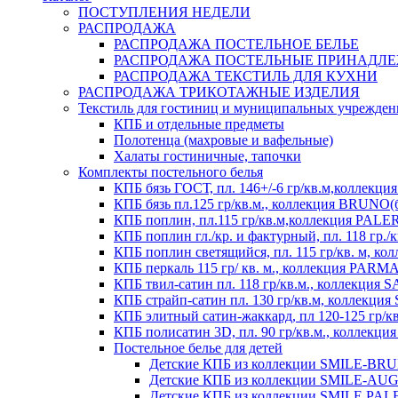
ПОСТУПЛЕНИЯ НЕДЕЛИ
РАСПРОДАЖА
РАСПРОДАЖА ПОСТЕЛЬНОЕ БЕЛЬЕ
РАСПРОДАЖА ПОСТЕЛЬНЫЕ ПРИНАДЛ
РАСПРОДАЖА ТЕКСТИЛЬ ДЛЯ КУХНИ
РАСПРОДАЖА ТРИКОТАЖНЫЕ ИЗДЕЛИЯ
Текстиль для гостиниц и муниципальных учрежде
КПБ и отдельные предметы
Полотенца (махровые и вафельные)
Халаты гостиничные, тапочки
Комплекты постельного белья
КПБ бязь ГОСТ, пл. 146+/-6 гр/кв.м,коллек
КПБ бязь пл.125 гр/кв.м., коллекция BRUNO(
КПБ поплин, пл.115 гр/кв.м,коллекция PAL
КПБ поплин гл./кр. и фактурный, пл. 118 гр
КПБ поплин светящийся, пл. 115 гр/кв. м, 
КПБ перкаль 115 гр/ кв. м., коллекция PARM
КПБ твил-сатин пл. 118 гр/кв.м., коллекция
КПБ страйп-сатин пл. 130 гр/кв.м, коллекци
КПБ элитный сатин-жаккард, пл 120-125 гр/к
КПБ полисатин 3D, пл. 90 гр/кв.м., коллекц
Постельное белье для детей
Детские КПБ из коллекции SMILE-BRUNO
Детские КПБ из коллекции SMILE-AUGUS
Детские КПБ из коллекции SMILE PALER