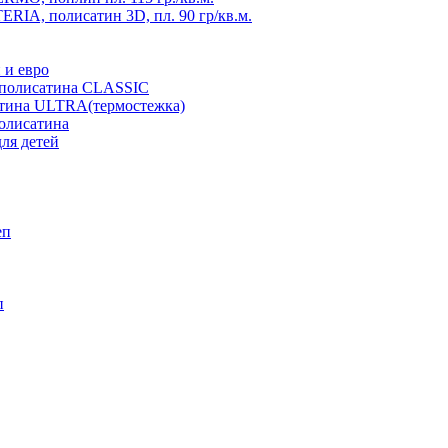
RIA, полисатин 3D, пл. 90 гр/кв.м.
 и евро
з полисатина CLASSIC
атина ULTRA(термостежка)
полисатина
ля детей
еп
п