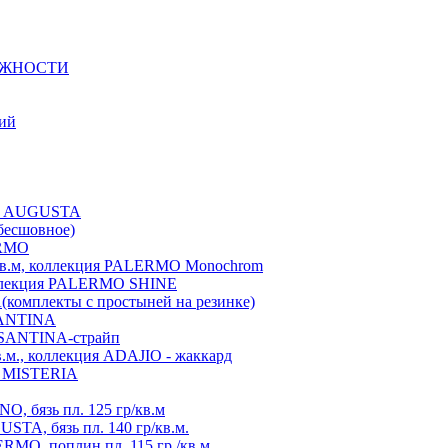
ЕЖНОСТИ
ний
ция AUGUSTA
бесшовное)
ERMO
./кв.м, коллекция PALERMO Monochrom
коллекция PALERMO SHINE
A(комплекты с простыней на резинке)
 SANTINA
я SANTINA-страйп
в.м., коллекция ADAJIO - жаккард
ия MISTERIA
, бязь пл. 125 гр/кв.м
TA, бязь пл. 140 гр/кв.м.
MO, поплин пл. 115 гр./кв.м.