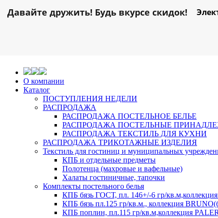
Давайте дружить! Будь вкурсе скидок!
Элек
О компании
Каталог
ПОСТУПЛЕНИЯ НЕДЕЛИ
РАСПРОДАЖА
РАСПРОДАЖА ПОСТЕЛЬНОЕ БЕЛЬЕ
РАСПРОДАЖА ПОСТЕЛЬНЫЕ ПРИНАДЛ
РАСПРОДАЖА ТЕКСТИЛЬ ДЛЯ КУХНИ
РАСПРОДАЖА ТРИКОТАЖНЫЕ ИЗДЕЛИЯ
Текстиль для гостиниц и муниципальных учрежде
КПБ и отдельные предметы
Полотенца (махровые и вафельные)
Халаты гостиничные, тапочки
Комплекты постельного белья
КПБ бязь ГОСТ, пл. 146+/-6 гр/кв.м,коллек
КПБ бязь пл.125 гр/кв.м., коллекция BRUNO(
КПБ поплин, пл.115 гр/кв.м,коллекция PAL