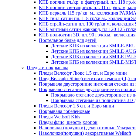
КПБ поплин гл./кр. и фактурный, пл. 118 гр
КПБ поплин светящийся, пл. 115 гр/кв. м, 
КПБ перкаль 115 гр/ кв. м., коллекция PARM
КПБ твил-сатин пл. 118 гр/кв.м., коллекция
КПБ страйп-сатин пл. 130 гр/кв.м, коллекци
КПБ элитный сатин-жаккард, пл 120-125 гр/к
КПБ полисатин 3D, пл. 90 гр/кв.м., коллекц
Постельное белье для детей
Детские КПБ из коллекции SMILE-BRUNO
Детские КПБ из коллекции SMILE-AUGUS
Детские КПБ из коллекции SMILE PALER
Детские КПБ из коллекции SMILE-MISTE
Пледы и покрывала
Пледы Велсофт Люкс 1,5 сп. и Евро мини
Плед Велсофт Shine(светится в темноте) 1,5 сп
Покрывала двусторонние ниточная стежка и
Покрывало стеганное двустороннее из полис
Покрывало стеганое двухстороннее из 
Покрывала стеганые из полисатина 3D д
Пледы Велсофт 1,5 сп. и Евро мини
Покрывала гобеленовые
Пледы Wellsoft Kids
Пледы флис, шерсть,хлопок
Наволочки (подушки) декоративные Ультраст
Наволочки(подушки) декоративные Wellsoft