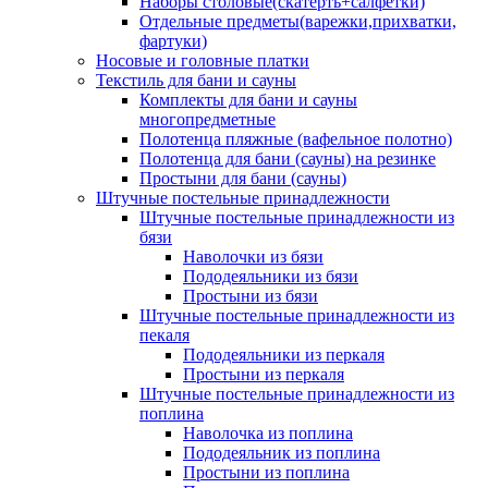
Наборы столовые(скатерть+салфетки)
Отдельные предметы(варежки,прихватки,
фартуки)
Носовые и головные платки
Текстиль для бани и сауны
Комплекты для бани и сауны
многопредметные
Полотенца пляжные (вафельное полотно)
Полотенца для бани (сауны) на резинке
Простыни для бани (сауны)
Штучные постельные принадлежности
Штучные постельные принадлежности из
бязи
Наволочки из бязи
Пододеяльники из бязи
Простыни из бязи
Штучные постельные принадлежности из
пекаля
Пододеяльники из перкаля
Простыни из перкаля
Штучные постельные принадлежности из
поплина
Наволочка из поплина
Пододеяльник из поплина
Простыни из поплина