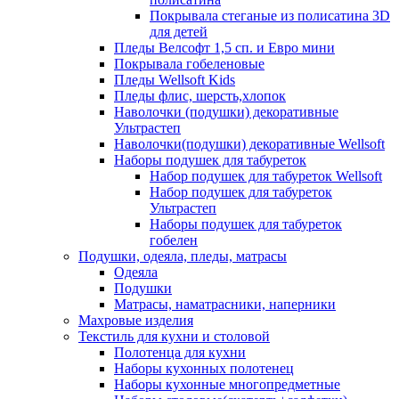
Покрывала стеганые из полисатина 3D
для детей
Пледы Велсофт 1,5 сп. и Евро мини
Покрывала гобеленовые
Пледы Wellsoft Kids
Пледы флис, шерсть,хлопок
Наволочки (подушки) декоративные
Ультрастеп
Наволочки(подушки) декоративные Wellsoft
Наборы подушек для табуреток
Набор подушек для табуреток Wellsoft
Набор подушек для табуреток
Ультрастеп
Наборы подушек для табуреток
гобелен
Подушки, одеяла, пледы, матрасы
Одеяла
Подушки
Матрасы, наматрасники, наперники
Махровые изделия
Текстиль для кухни и столовой
Полотенца для кухни
Наборы кухонных полотенец
Наборы кухонные многопредметные