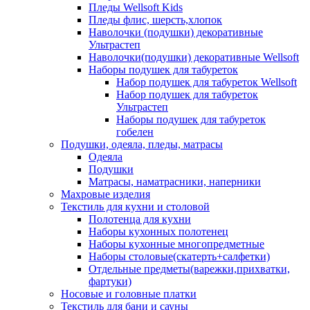
Пледы Wellsoft Kids
Пледы флис, шерсть,хлопок
Наволочки (подушки) декоративные
Ультрастеп
Наволочки(подушки) декоративные Wellsoft
Наборы подушек для табуреток
Набор подушек для табуреток Wellsoft
Набор подушек для табуреток
Ультрастеп
Наборы подушек для табуреток
гобелен
Подушки, одеяла, пледы, матрасы
Одеяла
Подушки
Матрасы, наматрасники, наперники
Махровые изделия
Текстиль для кухни и столовой
Полотенца для кухни
Наборы кухонных полотенец
Наборы кухонные многопредметные
Наборы столовые(скатерть+салфетки)
Отдельные предметы(варежки,прихватки,
фартуки)
Носовые и головные платки
Текстиль для бани и сауны