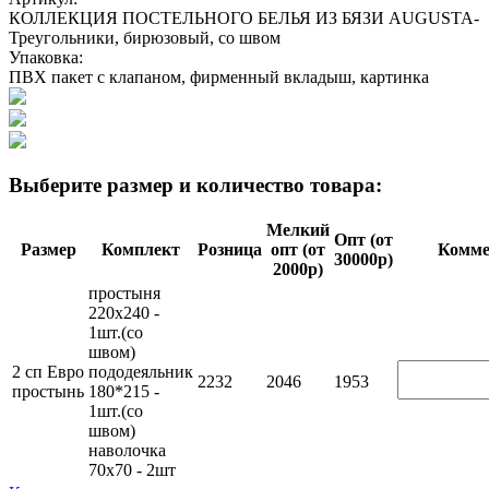
КОЛЛЕКЦИЯ ПОСТЕЛЬНОГО БЕЛЬЯ ИЗ БЯЗИ AUGUSTA-
Треугольники, бирюзовый, со швом
Упаковка:
ПВХ пакет с клапаном, фирменный вкладыш, картинка
Выберите размер и количество товара:
Мелкий
Опт (от
Размер
Комплект
Розница
опт (от
Ком­ме
30000р)
2000р)
простыня
220х240 -
1шт.(со
швом)
2 сп Евро
пододеяльник
2232
2046
1953
простынь
180*215 -
1шт.(со
швом)
наволочка
70х70 - 2шт