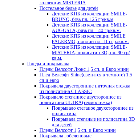
коллекция MISTERIA
Постельное белье для детей
Детские КПБ из коллекции SMILE-
BRUNO, бязь пл. 125 гр/кв.м
Детские КПБ из коллекции SMILE-
AUGUSTA, бязь пл. 140 гр/кв.м.
Детские КПБ из коллекции SMILE
PALERMO, поплин пл. 115 гр./кв.м.
Детские КПБ из коллекции SMILE-
MISTERIA, полисатин 3D, пл. 90 гр/
кв.м.
Пледы и покрывала
Пледы Велсофт Люкс 1,5 сп. и Евро мини
Плед Велсофт Shine(светится в темноте) 1,5
сп и евро
Покрывала двусторонние ниточная стежка
из полисатина CLASSIC
Покрывало стеганное двустороннее из
полисатина ULTRA(термостежка)
Покрывало стеганое двухстороннее из
полисатина
Покрывала стеганые из полисатина 3D
для детей
Пледы Велсофт 1,5 сп. и Евро мини
Покрывала гобеленовые