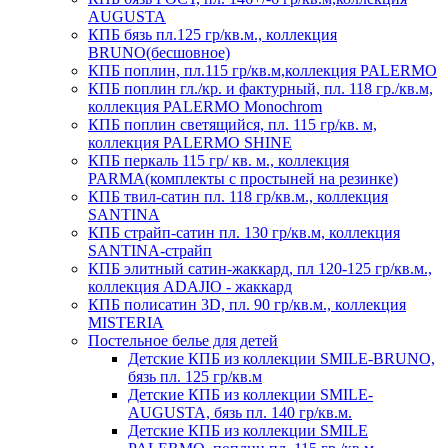
AUGUSTA
КПБ бязь пл.125 гр/кв.м., коллекция
BRUNO(бесшовное)
КПБ поплин, пл.115 гр/кв.м,коллекция PALERMO
КПБ поплин гл./кр. и фактурный, пл. 118 гр./кв.м,
коллекция PALERMO Monochrom
КПБ поплин светящийся, пл. 115 гр/кв. м,
коллекция PALERMO SHINE
КПБ перкаль 115 гр/ кв. м., коллекция
PARMA(комплекты с простыней на резинке)
КПБ твил-сатин пл. 118 гр/кв.м., коллекция
SANTINA
КПБ страйп-сатин пл. 130 гр/кв.м, коллекция
SANTINA-страйп
КПБ элитный сатин-жаккард, пл 120-125 гр/кв.м.,
коллекция ADAJIO - жаккард
КПБ полисатин 3D, пл. 90 гр/кв.м., коллекция
MISTERIA
Постельное белье для детей
Детские КПБ из коллекции SMILE-BRUNO,
бязь пл. 125 гр/кв.м
Детские КПБ из коллекции SMILE-
AUGUSTA, бязь пл. 140 гр/кв.м.
Детские КПБ из коллекции SMILE