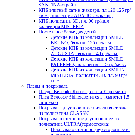
SANTINA-страйп
КПБ элитный сатин-жаккард, пл 120-125 гр/
кв.м., коллекция ADAJIO - жаккард
КПБ полисатин 3D, пл. 90 гр/кв.м.,
коллекция MISTERIA
Постельное белье для детей
Детские КПБ из коллекции SMILE-
BRUNO, бязь пл. 125 гр/кв.м
Детские КПБ из коллекции SMILE-
AUGUSTA, бязь пл. 140 гр/кв.м.
Детские КПБ из коллекции SMILE
PALERMO, поплин пл. 115 гр./кв.м.
Детские КПБ из коллекции SMILE-
MISTERIA, полисатин 3D, пл. 90 гр/
кв.м.
Пледы и покрывала
Пледы Велсофт Люкс 1,5 сп. и Евро мини
Плед Велсофт Shine(светится в темноте) 1,5
сп и евро
Покрывала двусторонние ниточная стежка
из полисатина CLASSIC
Покрывало стеганное двустороннее из
полисатина ULTRA(термостежка)
Покрывало стеганое двухстороннее из
полисатина