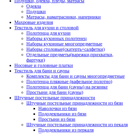
Подушки, одеяла, пледы, матрасы
Одеяла
Подушки
Матрасы, наматрасники, наперники
Махровые изделия
Текстиль для кухни и столовой
Полотенца для кухни
Наборы кухонных полотенец
Наборы кухонные многопредметные
Наборы столовые(скатерть+салфетки)
Отдельные предметы(варежки,прихватки,
фартуки)
Носовые и головные платки
Текстиль для бани и сауны
Комплекты для бани и сауны многопредметные
Полотенца пляжные (вафельное полотно)
Полотенца для бани (сауны) на резинке
Простыни для бани (сауны)
Штучные постельные принадлежности
Штучные постельные принадлежности из бязи
Наволочки из бязи
Пододеяльники из бязи
Простыни из бязи
Штучные постельные принадлежности из пекаля
Пододеяльники из перкаля