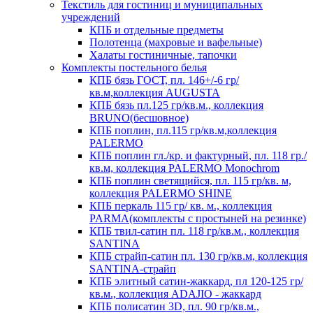
Текстиль для гостиниц и муниципальных
учреждений
КПБ и отдельные предметы
Полотенца (махровые и вафельные)
Халаты гостиничные, тапочки
Комплекты постельного белья
КПБ бязь ГОСТ, пл. 146+/-6 гр/
кв.м,коллекция AUGUSTA
КПБ бязь пл.125 гр/кв.м., коллекция
BRUNO(бесшовное)
КПБ поплин, пл.115 гр/кв.м,коллекция
PALERMO
КПБ поплин гл./кр. и фактурный, пл. 118 гр./
кв.м, коллекция PALERMO Monochrom
КПБ поплин светящийся, пл. 115 гр/кв. м,
коллекция PALERMO SHINE
КПБ перкаль 115 гр/ кв. м., коллекция
PARMA(комплекты с простыней на резинке)
КПБ твил-сатин пл. 118 гр/кв.м., коллекция
SANTINA
КПБ страйп-сатин пл. 130 гр/кв.м, коллекция
SANTINA-страйп
КПБ элитный сатин-жаккард, пл 120-125 гр/
кв.м., коллекция ADAJIO - жаккард
КПБ полисатин 3D, пл. 90 гр/кв.м.,