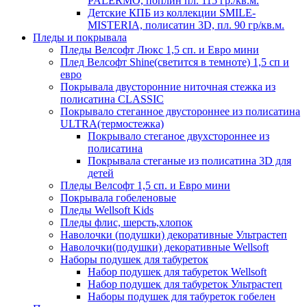
PALERMO, поплин пл. 115 гр./кв.м.
Детские КПБ из коллекции SMILE-
MISTERIA, полисатин 3D, пл. 90 гр/кв.м.
Пледы и покрывала
Пледы Велсофт Люкс 1,5 сп. и Евро мини
Плед Велсофт Shine(светится в темноте) 1,5 сп и
евро
Покрывала двусторонние ниточная стежка из
полисатина CLASSIC
Покрывало стеганное двустороннее из полисатина
ULTRA(термостежка)
Покрывало стеганое двухстороннее из
полисатина
Покрывала стеганые из полисатина 3D для
детей
Пледы Велсофт 1,5 сп. и Евро мини
Покрывала гобеленовые
Пледы Wellsoft Kids
Пледы флис, шерсть,хлопок
Наволочки (подушки) декоративные Ультрастеп
Наволочки(подушки) декоративные Wellsoft
Наборы подушек для табуреток
Набор подушек для табуреток Wellsoft
Набор подушек для табуреток Ультрастеп
Наборы подушек для табуреток гобелен