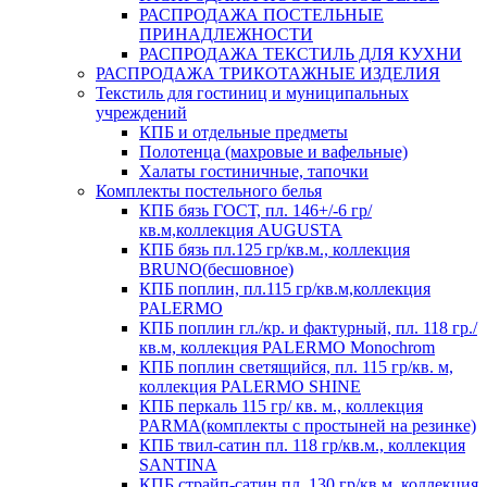
РАСПРОДАЖА ПОСТЕЛЬНЫЕ
ПРИНАДЛЕЖНОСТИ
РАСПРОДАЖА ТЕКСТИЛЬ ДЛЯ КУХНИ
РАСПРОДАЖА ТРИКОТАЖНЫЕ ИЗДЕЛИЯ
Текстиль для гостиниц и муниципальных
учреждений
КПБ и отдельные предметы
Полотенца (махровые и вафельные)
Халаты гостиничные, тапочки
Комплекты постельного белья
КПБ бязь ГОСТ, пл. 146+/-6 гр/
кв.м,коллекция AUGUSTA
КПБ бязь пл.125 гр/кв.м., коллекция
BRUNO(бесшовное)
КПБ поплин, пл.115 гр/кв.м,коллекция
PALERMO
КПБ поплин гл./кр. и фактурный, пл. 118 гр./
кв.м, коллекция PALERMO Monochrom
КПБ поплин светящийся, пл. 115 гр/кв. м,
коллекция PALERMO SHINE
КПБ перкаль 115 гр/ кв. м., коллекция
PARMA(комплекты с простыней на резинке)
КПБ твил-сатин пл. 118 гр/кв.м., коллекция
SANTINA
КПБ страйп-сатин пл. 130 гр/кв.м, коллекция