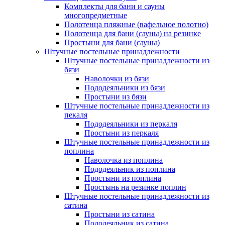
Комплекты для бани и сауны
многопредметные
Полотенца пляжные (вафельное полотно)
Полотенца для бани (сауны) на резинке
Простыни для бани (сауны)
Штучные постельные принадлежности
Штучные постельные принадлежности из
бязи
Наволочки из бязи
Пододеяльники из бязи
Простыни из бязи
Штучные постельные принадлежности из
пекаля
Пододеяльники из перкаля
Простыни из перкаля
Штучные постельные принадлежности из
поплина
Наволочка из поплина
Пододеяльник из поплина
Простыни из поплина
Простынь на резинке поплин
Штучные постельные принадлежности из
сатина
Простыни из сатина
Пододеяльник из сатина