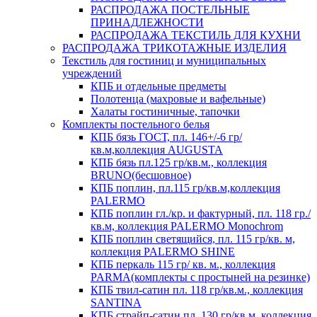
РАСПРОДАЖА ПОСТЕЛЬНЫЕ
ПРИНАДЛЕЖНОСТИ
РАСПРОДАЖА ТЕКСТИЛЬ ДЛЯ КУХНИ
РАСПРОДАЖА ТРИКОТАЖНЫЕ ИЗДЕЛИЯ
Текстиль для гостиниц и муниципальных
учреждений
КПБ и отдельные предметы
Полотенца (махровые и вафельные)
Халаты гостиничные, тапочки
Комплекты постельного белья
КПБ бязь ГОСТ, пл. 146+/-6 гр/
кв.м,коллекция AUGUSTA
КПБ бязь пл.125 гр/кв.м., коллекция
BRUNO(бесшовное)
КПБ поплин, пл.115 гр/кв.м,коллекция
PALERMO
КПБ поплин гл./кр. и фактурный, пл. 118 гр./
кв.м, коллекция PALERMO Monochrom
КПБ поплин светящийся, пл. 115 гр/кв. м,
коллекция PALERMO SHINE
КПБ перкаль 115 гр/ кв. м., коллекция
PARMA(комплекты с простыней на резинке)
КПБ твил-сатин пл. 118 гр/кв.м., коллекция
SANTINA
КПБ страйп-сатин пл. 130 гр/кв.м, коллекция