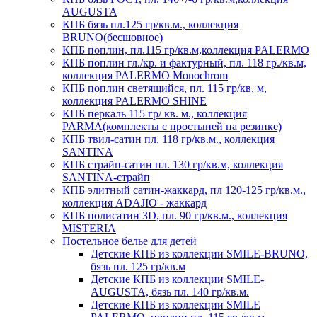
AUGUSTA
КПБ бязь пл.125 гр/кв.м., коллекция
BRUNO(бесшовное)
КПБ поплин, пл.115 гр/кв.м,коллекция PALERMO
КПБ поплин гл./кр. и фактурный, пл. 118 гр./кв.м,
коллекция PALERMO Monochrom
КПБ поплин светящийся, пл. 115 гр/кв. м,
коллекция PALERMO SHINE
КПБ перкаль 115 гр/ кв. м., коллекция
PARMA(комплекты с простыней на резинке)
КПБ твил-сатин пл. 118 гр/кв.м., коллекция
SANTINA
КПБ страйп-сатин пл. 130 гр/кв.м, коллекция
SANTINA-страйп
КПБ элитный сатин-жаккард, пл 120-125 гр/кв.м.,
коллекция ADAJIO - жаккард
КПБ полисатин 3D, пл. 90 гр/кв.м., коллекция
MISTERIA
Постельное белье для детей
Детские КПБ из коллекции SMILE-BRUNO,
бязь пл. 125 гр/кв.м
Детские КПБ из коллекции SMILE-
AUGUSTA, бязь пл. 140 гр/кв.м.
Детские КПБ из коллекции SMILE