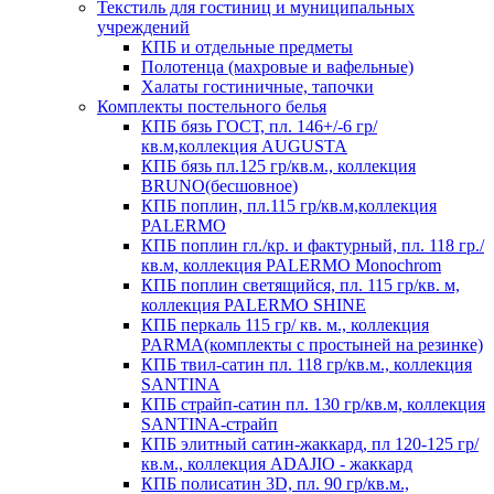
Текстиль для гостиниц и муниципальных
учреждений
КПБ и отдельные предметы
Полотенца (махровые и вафельные)
Халаты гостиничные, тапочки
Комплекты постельного белья
КПБ бязь ГОСТ, пл. 146+/-6 гр/
кв.м,коллекция AUGUSTA
КПБ бязь пл.125 гр/кв.м., коллекция
BRUNO(бесшовное)
КПБ поплин, пл.115 гр/кв.м,коллекция
PALERMO
КПБ поплин гл./кр. и фактурный, пл. 118 гр./
кв.м, коллекция PALERMO Monochrom
КПБ поплин светящийся, пл. 115 гр/кв. м,
коллекция PALERMO SHINE
КПБ перкаль 115 гр/ кв. м., коллекция
PARMA(комплекты с простыней на резинке)
КПБ твил-сатин пл. 118 гр/кв.м., коллекция
SANTINA
КПБ страйп-сатин пл. 130 гр/кв.м, коллекция
SANTINA-страйп
КПБ элитный сатин-жаккард, пл 120-125 гр/
кв.м., коллекция ADAJIO - жаккард
КПБ полисатин 3D, пл. 90 гр/кв.м.,