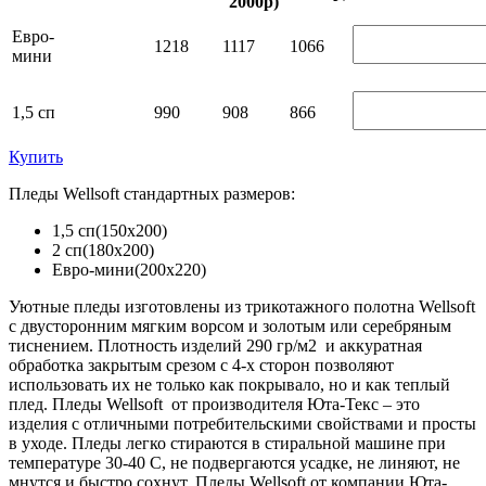
2000р)
Евро-
1218
1117
1066
мини
1,5 сп
990
908
866
Купить
Пледы Wellsoft стандартных размеров:
1,5 сп(150х200)
2 сп(180х200)
Евро-мини(200х220)
Уютные пледы изготовлены из трикотажного полотна Wellsoft
с двусторонним мягким ворсом и золотым или серебряным
тиснением. Плотность изделий 290 гр/м2 и аккуратная
обработка закрытым срезом с 4-х сторон позволяют
использовать их не только как покрывало, но и как теплый
плед. Пледы Wellsoft от производителя Юта-Текс – это
изделия с отличными потребительскими свойствами и просты
в уходе. Пледы легко стираются в стиральной машине при
температуре 30-40 C, не подвергаются усадке, не линяют, не
мнутся и быстро сохнут. Пледы Wellsoft от компании Юта-