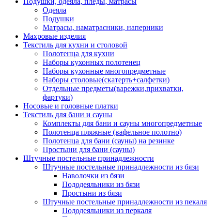
Подушки, одеяла, пледы, матрасы
Одеяла
Подушки
Матрасы, наматрасники, наперники
Махровые изделия
Текстиль для кухни и столовой
Полотенца для кухни
Наборы кухонных полотенец
Наборы кухонные многопредметные
Наборы столовые(скатерть+салфетки)
Отдельные предметы(варежки,прихватки,
фартуки)
Носовые и головные платки
Текстиль для бани и сауны
Комплекты для бани и сауны многопредметные
Полотенца пляжные (вафельное полотно)
Полотенца для бани (сауны) на резинке
Простыни для бани (сауны)
Штучные постельные принадлежности
Штучные постельные принадлежности из бязи
Наволочки из бязи
Пододеяльники из бязи
Простыни из бязи
Штучные постельные принадлежности из пекаля
Пододеяльники из перкаля