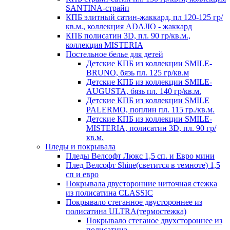
SANTINA-страйп
КПБ элитный сатин-жаккард, пл 120-125 гр/
кв.м., коллекция ADAJIO - жаккард
КПБ полисатин 3D, пл. 90 гр/кв.м.,
коллекция MISTERIA
Постельное белье для детей
Детские КПБ из коллекции SMILE-
BRUNO, бязь пл. 125 гр/кв.м
Детские КПБ из коллекции SMILE-
AUGUSTA, бязь пл. 140 гр/кв.м.
Детские КПБ из коллекции SMILE
PALERMO, поплин пл. 115 гр./кв.м.
Детские КПБ из коллекции SMILE-
MISTERIA, полисатин 3D, пл. 90 гр/
кв.м.
Пледы и покрывала
Пледы Велсофт Люкс 1,5 сп. и Евро мини
Плед Велсофт Shine(светится в темноте) 1,5
сп и евро
Покрывала двусторонние ниточная стежка
из полисатина CLASSIC
Покрывало стеганное двустороннее из
полисатина ULTRA(термостежка)
Покрывало стеганое двухстороннее из
полисатина