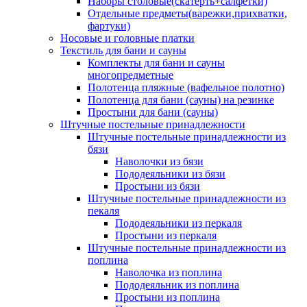
Наборы столовые(скатерть+салфетки)
Отдельные предметы(варежки,прихватки,
фартуки)
Носовые и головные платки
Текстиль для бани и сауны
Комплекты для бани и сауны
многопредметные
Полотенца пляжные (вафельное полотно)
Полотенца для бани (сауны) на резинке
Простыни для бани (сауны)
Штучные постельные принадлежности
Штучные постельные принадлежности из
бязи
Наволочки из бязи
Пододеяльники из бязи
Простыни из бязи
Штучные постельные принадлежности из
пекаля
Пододеяльники из перкаля
Простыни из перкаля
Штучные постельные принадлежности из
поплина
Наволочка из поплина
Пододеяльник из поплина
Простыни из поплина