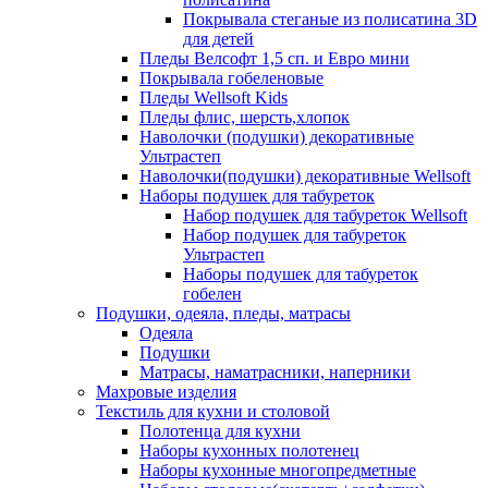
Покрывала стеганые из полисатина 3D
для детей
Пледы Велсофт 1,5 сп. и Евро мини
Покрывала гобеленовые
Пледы Wellsoft Kids
Пледы флис, шерсть,хлопок
Наволочки (подушки) декоративные
Ультрастеп
Наволочки(подушки) декоративные Wellsoft
Наборы подушек для табуреток
Набор подушек для табуреток Wellsoft
Набор подушек для табуреток
Ультрастеп
Наборы подушек для табуреток
гобелен
Подушки, одеяла, пледы, матрасы
Одеяла
Подушки
Матрасы, наматрасники, наперники
Махровые изделия
Текстиль для кухни и столовой
Полотенца для кухни
Наборы кухонных полотенец
Наборы кухонные многопредметные