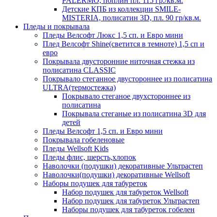
PALERMO, поплин пл. 115 гр./кв.м.
Детские КПБ из коллекции SMILE-
MISTERIA, полисатин 3D, пл. 90 гр/кв.м.
Пледы и покрывала
Пледы Велсофт Люкс 1,5 сп. и Евро мини
Плед Велсофт Shine(светится в темноте) 1,5 сп и
евро
Покрывала двусторонние ниточная стежка из
полисатина CLASSIC
Покрывало стеганное двустороннее из полисатина
ULTRA(термостежка)
Покрывало стеганое двухстороннее из
полисатина
Покрывала стеганые из полисатина 3D для
детей
Пледы Велсофт 1,5 сп. и Евро мини
Покрывала гобеленовые
Пледы Wellsoft Kids
Пледы флис, шерсть,хлопок
Наволочки (подушки) декоративные Ультрастеп
Наволочки(подушки) декоративные Wellsoft
Наборы подушек для табуреток
Набор подушек для табуреток Wellsoft
Набор подушек для табуреток Ультрастеп
Наборы подушек для табуреток гобелен