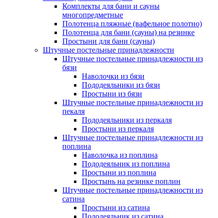
Комплекты для бани и сауны
многопредметные
Полотенца пляжные (вафельное полотно)
Полотенца для бани (сауны) на резинке
Простыни для бани (сауны)
Штучные постельные принадлежности
Штучные постельные принадлежности из
бязи
Наволочки из бязи
Пододеяльники из бязи
Простыни из бязи
Штучные постельные принадлежности из
пекаля
Пододеяльники из перкаля
Простыни из перкаля
Штучные постельные принадлежности из
поплина
Наволочка из поплина
Пододеяльник из поплина
Простыни из поплина
Простынь на резинке поплин
Штучные постельные принадлежности из
сатина
Простыни из сатина
Пододеяльник из сатина