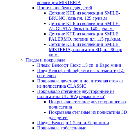
коллекция MISTERIA
Постельное белье для детей
Детские КПБ из коллекции SMILE-
BRUNO, бязь пл. 125 гр/кв.м
Детские КПБ из коллекции SMILE-
AUGUSTA, бязь пл. 140 гр/кв.м.
Детские КПБ из коллекции SMILE
PALERMO, поплин пл. 115 гр./кв.м.
Детские КПБ из коллекции SMILE-
MISTERIA, полисатин 3D, пл. 90 гр/
кв.м.
Пледы и покрывала
Пледы Велсофт Люкс 1,5 сп. и Евро мини
Плед Велсофт Shine(светится в темноте) 1,5
сп и евро
Покрывала двусторонние ниточная стежка
из полисатина CLASSIC
Покрывало стеганное двустороннее из
полисатина ULTRA(термостежка)
Покрывало стеганое двухстороннее из
полисатина
Покрывала стеганые из полисатина 3D
для детей
Пледы Велсофт 1,5 сп. и Евро мини
Покрывала гобеленовые