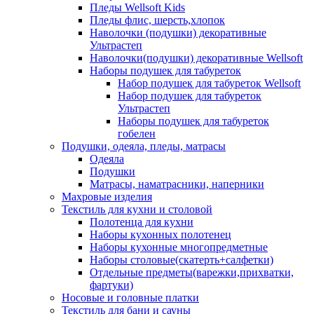
Пледы Wellsoft Kids
Пледы флис, шерсть,хлопок
Наволочки (подушки) декоративные
Ультрастеп
Наволочки(подушки) декоративные Wellsoft
Наборы подушек для табуреток
Набор подушек для табуреток Wellsoft
Набор подушек для табуреток
Ультрастеп
Наборы подушек для табуреток
гобелен
Подушки, одеяла, пледы, матрасы
Одеяла
Подушки
Матрасы, наматрасники, наперники
Махровые изделия
Текстиль для кухни и столовой
Полотенца для кухни
Наборы кухонных полотенец
Наборы кухонные многопредметные
Наборы столовые(скатерть+салфетки)
Отдельные предметы(варежки,прихватки,
фартуки)
Носовые и головные платки
Текстиль для бани и сауны