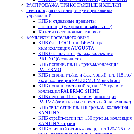
РАСПРОДАЖА ТРИКОТАЖНЫЕ ИЗДЕЛИЯ
Текстиль для гостиниц и муниципальных
учреждений
КПБ и отдельные предметы
Полотенца (махровые и вафельные)
Халаты гостиничные, тапочки
Комплекты постельного белья
КПБ бязь ГОСТ, пл. 146+/-6 гр/
кв.м,коллекция AUGUSTA
КПБ бязь пл.125 гр/кв.м., коллекция
BRUNO(бесшовное)
КПБ поплин, пл.115 гр/кв.м,коллекция
PALERMO
КПБ поплин гл./кр. и фактурный, пл. 118 гр./
кв.м, коллекция PALERMO Monochrom
КПБ поплин светящийся, пл. 115 гр/кв. м,
коллекция PALERMO SHINE
КПБ перкаль 115 гр/ кв. м., коллекция
PARMA(комплекты с простыней на резинке)
КПБ твил-сатин пл. 118 гр/кв.м., коллекция
SANTINA
КПБ страйп-сатин пл. 130 гр/кв.м, коллекция
SANTINA-страйп
КПБ элитный сатин-жаккард, пл 120-125 гр/