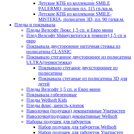
Детские КПБ из коллекции SMILE
PALERMO, поплин пл. 115 гр./кв.м.
Детские КПБ из коллекции SMILE-
MISTERIA, полисатин 3D, пл. 90 гр/кв.м.
Пледы и покрывала
Пледы Велсофт Люкс 1,5 сп. и Евро мини
Плед Велсофт Shine(светится в темноте) 1,5 сп и
евро
Покрывала двусторонние ниточная стежка из
полисатина CLASSIC
Покрывало стеганное двустороннее из полисатина
ULTRA(термостежка)
Покрывало стеганое двухстороннее из
полисатина
Покрывала стеганые из полисатина 3D для
детей
Пледы Велсофт 1,5 сп. и Евро мини
Покрывала гобеленовые
Пледы Wellsoft Kids
Пледы флис, шерсть,хлопок
Наволочки (подушки) декоративные Ультрастеп
Наволочки(подушки) декоративные Wellsoft
Наборы подушек для табуреток
Набор подушек для табуреток Wellsoft
Набор подушек для табуреток Ультрастеп