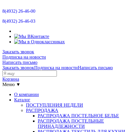
Отзывы
8(4932)
26-46-00
Новости
8(4932)
26-46-03
Контакты
Размерная сетка
Заказать звонок
Подписка на новости
Прайс-лист
Написать письмо
Заказать звонок
Подписка на новости
Написать письмо
Остатки
Корзина
Меню ▼
О компании
Каталог
ПОСТУПЛЕНИЯ НЕДЕЛИ
РАСПРОДАЖА
РАСПРОДАЖА ПОСТЕЛЬНОЕ БЕЛЬЕ
РАСПРОДАЖА ПОСТЕЛЬНЫЕ
ПРИНАДЛЕЖНОСТИ
РАСПРОДАЖА ТЕКСТИЛЬ ДЛЯ КУХНИ