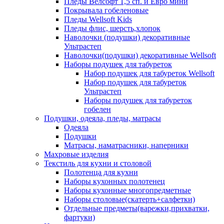
Пледы Велсофт 1,5 сп. и Евро мини
Покрывала гобеленовые
Пледы Wellsoft Kids
Пледы флис, шерсть,хлопок
Наволочки (подушки) декоративные
Ультрастеп
Наволочки(подушки) декоративные Wellsoft
Наборы подушек для табуреток
Набор подушек для табуреток Wellsoft
Набор подушек для табуреток
Ультрастеп
Наборы подушек для табуреток
гобелен
Подушки, одеяла, пледы, матрасы
Одеяла
Подушки
Матрасы, наматрасники, наперники
Махровые изделия
Текстиль для кухни и столовой
Полотенца для кухни
Наборы кухонных полотенец
Наборы кухонные многопредметные
Наборы столовые(скатерть+салфетки)
Отдельные предметы(варежки,прихватки,
фартуки)