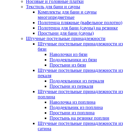
Носовые и головные платки
Текстиль для бани и сауны
Комплекты для бани и сауны
многопредметные
Полотенца пляжные (вафельное полотно)
Полотенца для бани (сауны) на резинке
Простыни для бани (сауны)
Штучные постельные принадлежности
Штучные постельные принадлежности из
бязи
Наволочки из бязи
Пододеяльники из бязи
Простыни из бязи
Штучные постельные принадлежности из
пекаля
Пододеяльники из перкаля
Простыни из перкаля
Штучные постельные принадлежности из
поплина
Наволочка из поплина
Пододеяльник из поплина
Простыни из поплина
Простынь на резинке поплин
Штучные постельные принадлежности из
сатина