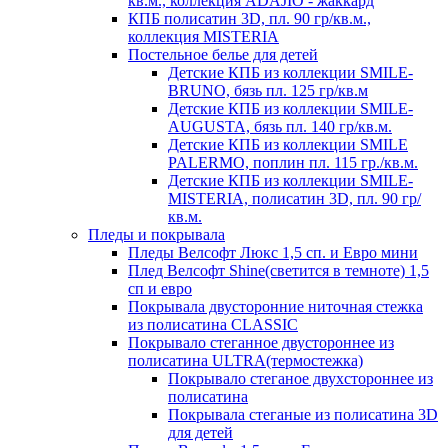
кв.м., коллекция ADAJIO - жаккард
КПБ полисатин 3D, пл. 90 гр/кв.м.,
коллекция MISTERIA
Постельное белье для детей
Детские КПБ из коллекции SMILE-
BRUNO, бязь пл. 125 гр/кв.м
Детские КПБ из коллекции SMILE-
AUGUSTA, бязь пл. 140 гр/кв.м.
Детские КПБ из коллекции SMILE
PALERMO, поплин пл. 115 гр./кв.м.
Детские КПБ из коллекции SMILE-
MISTERIA, полисатин 3D, пл. 90 гр/
кв.м.
Пледы и покрывала
Пледы Велсофт Люкс 1,5 сп. и Евро мини
Плед Велсофт Shine(светится в темноте) 1,5
сп и евро
Покрывала двусторонние ниточная стежка
из полисатина CLASSIC
Покрывало стеганное двустороннее из
полисатина ULTRA(термостежка)
Покрывало стеганое двухстороннее из
полисатина
Покрывала стеганые из полисатина 3D
для детей