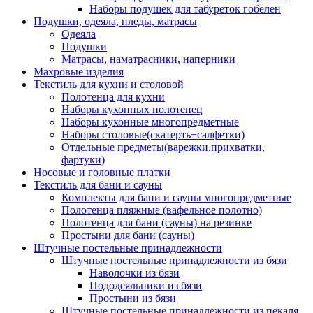
Наборы подушек для табуреток гобелен
Подушки, одеяла, пледы, матрасы
Одеяла
Подушки
Матрасы, наматрасники, наперники
Махровые изделия
Текстиль для кухни и столовой
Полотенца для кухни
Наборы кухонных полотенец
Наборы кухонные многопредметные
Наборы столовые(скатерть+салфетки)
Отдельные предметы(варежки,прихватки,
фартуки)
Носовые и головные платки
Текстиль для бани и сауны
Комплекты для бани и сауны многопредметные
Полотенца пляжные (вафельное полотно)
Полотенца для бани (сауны) на резинке
Простыни для бани (сауны)
Штучные постельные принадлежности
Штучные постельные принадлежности из бязи
Наволочки из бязи
Пододеяльники из бязи
Простыни из бязи
Штучные постельные принадлежности из пекаля