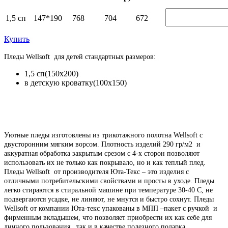
1,5 сп
147*190
768
704
672
Купить
Пледы Wellsoft для детей стандартных размеров:
1,5 сп(150х200)
в детскую кроватку(100х150)
Уютные пледы изготовлены из трикотажного полотна Wellsoft с
двусторонним мягким ворсом. Плотность изделий 290 гр/м2 и
аккуратная обработка закрытым срезом с 4-х сторон позволяют
использовать их не только как покрывало, но и как теплый плед.
Пледы Wellsoft от производителя Юта-Текс – это изделия с
отличными потребительскими свойствами и просты в уходе. Пледы
легко стираются в стиральной машине при температуре 30-40 C, не
подвергаются усадке, не линяют, не мнутся и быстро сохнут. Пледы
Wellsoft от компании Юта-текс упакованы в МПП –пакет с ручкой и
фирменным вкладышем, что позволяет приобрести их как себе для
личного пользования , так и в качестве полезного подарка.