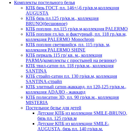
Комплекты постельного белья
КПБ бязь ГОСТ, пл. 146+/-6 гр/кв.м,коллекция
AUGUSTA
КПБ бязь пл.125 гр/кв.м., коллекция
BRUNO(бесшовное)
КПБ поплин, пл.115 гр/кв.м,коллекция PALERMO
КПБ поплин гл./кр. и фактурный, пл. 118 гр./кв.м,
коллекция PALERMO Monochrom
КПБ поплин светящийся, пл. 115 гр/кв. м,
коллекция PALERMO SHINE
КПБ перкаль 115 гр/ кв. м., коллекция
PARMA(комплекты с простыней на резинке)
КПБ твил-сатин пл. 118 гр/кв.м., коллекция
SANTINA
КПБ страйп-сатин пл. 130 гр/кв.м, коллекция
SANTINA-страйп
КПБ элитный сатин-жаккард, пл 120-125 гр/кв.м.,
коллекция ADAJIO - жаккард
КПБ полисатин 3D, пл. 90 гр/кв.м., коллекция
MISTERIA
Постельное белье для детей
Детские КПБ из коллекции SMILE-BRUNO,
бязь пл. 125 гр/кв.м
Детские КПБ из коллекции SMILE-
AUGUSTA, бязь пл. 140 гр/кв.м.