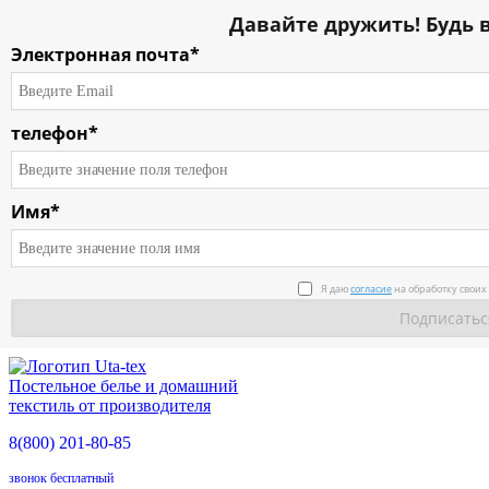
Давайте дружить! Будь в
Электронная почта*
телефон*
Имя*
О компании
Я даю
согласие
на обработку своих
Каталог
Условия работы
Постельное белье и домашний
Доставка
текстиль от производителя
8(800)
201-80-85
О продукции
звонок бесплатный