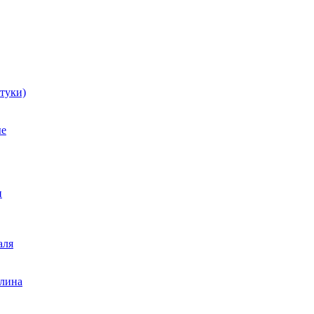
туки)
ые
и
аля
лина