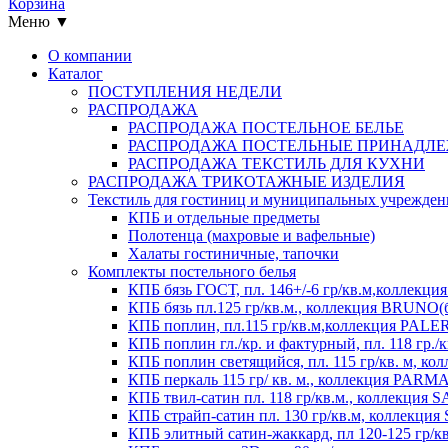
Корзина
Меню ▼
О компании
Каталог
ПОСТУПЛЕНИЯ НЕДЕЛИ
РАСПРОДАЖА
РАСПРОДАЖА ПОСТЕЛЬНОЕ БЕЛЬЕ
РАСПРОДАЖА ПОСТЕЛЬНЫЕ ПРИНАДЛ
РАСПРОДАЖА ТЕКСТИЛЬ ДЛЯ КУХНИ
РАСПРОДАЖА ТРИКОТАЖНЫЕ ИЗДЕЛИЯ
Текстиль для гостиниц и муниципальных учрежде
КПБ и отдельные предметы
Полотенца (махровые и вафельные)
Халаты гостиничные, тапочки
Комплекты постельного белья
КПБ бязь ГОСТ, пл. 146+/-6 гр/кв.м,коллек
КПБ бязь пл.125 гр/кв.м., коллекция BRUNO(
КПБ поплин, пл.115 гр/кв.м,коллекция PAL
КПБ поплин гл./кр. и фактурный, пл. 118 гр
КПБ поплин светящийся, пл. 115 гр/кв. м, 
КПБ перкаль 115 гр/ кв. м., коллекция PARM
КПБ твил-сатин пл. 118 гр/кв.м., коллекция
КПБ страйп-сатин пл. 130 гр/кв.м, коллекци
КПБ элитный сатин-жаккард, пл 120-125 гр/к