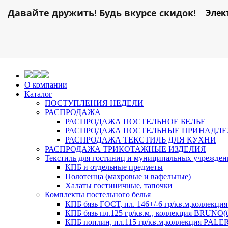
Давайте дружить! Будь вкурсе скидок!
Элек
О компании
Каталог
ПОСТУПЛЕНИЯ НЕДЕЛИ
РАСПРОДАЖА
РАСПРОДАЖА ПОСТЕЛЬНОЕ БЕЛЬЕ
РАСПРОДАЖА ПОСТЕЛЬНЫЕ ПРИНАДЛ
РАСПРОДАЖА ТЕКСТИЛЬ ДЛЯ КУХНИ
РАСПРОДАЖА ТРИКОТАЖНЫЕ ИЗДЕЛИЯ
Текстиль для гостиниц и муниципальных учрежде
КПБ и отдельные предметы
Полотенца (махровые и вафельные)
Халаты гостиничные, тапочки
Комплекты постельного белья
КПБ бязь ГОСТ, пл. 146+/-6 гр/кв.м,коллек
КПБ бязь пл.125 гр/кв.м., коллекция BRUNO(
КПБ поплин, пл.115 гр/кв.м,коллекция PAL