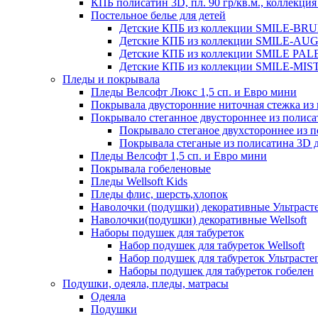
КПБ полисатин 3D, пл. 90 гр/кв.м., коллекц
Постельное белье для детей
Детские КПБ из коллекции SMILE-BRUNO
Детские КПБ из коллекции SMILE-AUGUS
Детские КПБ из коллекции SMILE PALER
Детские КПБ из коллекции SMILE-MISTE
Пледы и покрывала
Пледы Велсофт Люкс 1,5 сп. и Евро мини
Покрывала двусторонние ниточная стежка и
Покрывало стеганное двустороннее из полис
Покрывало стеганое двухстороннее из 
Покрывала стеганые из полисатина 3D д
Пледы Велсофт 1,5 сп. и Евро мини
Покрывала гобеленовые
Пледы Wellsoft Kids
Пледы флис, шерсть,хлопок
Наволочки (подушки) декоративные Ультраст
Наволочки(подушки) декоративные Wellsoft
Наборы подушек для табуреток
Набор подушек для табуреток Wellsoft
Набор подушек для табуреток Ультрасте
Наборы подушек для табуреток гобелен
Подушки, одеяла, пледы, матрасы
Одеяла
Подушки