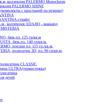
./кв.м, коллекция PALERMO Monochrom
коллекция PALERMO SHINE
A(комплекты с простыней на резинке)
 SANTINA
я SANTINA-страйп
в.м., коллекция ADAJIO - жаккард
ия MISTERIA
, бязь пл. 125 гр/кв.м
TA, бязь пл. 140 гр/кв.м.
MO, поплин пл. 115 гр./кв.м.
RIA, полисатин 3D, пл. 90 гр/кв.м.
з полисатина CLASSIC
атина ULTRA(термостежка)
полисатина
ля детей
еп