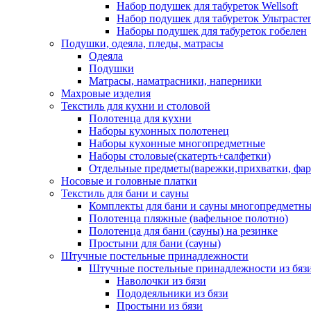
Набор подушек для табуреток Wellsoft
Набор подушек для табуреток Ультрасте
Наборы подушек для табуреток гобелен
Подушки, одеяла, пледы, матрасы
Одеяла
Подушки
Матрасы, наматрасники, наперники
Махровые изделия
Текстиль для кухни и столовой
Полотенца для кухни
Наборы кухонных полотенец
Наборы кухонные многопредметные
Наборы столовые(скатерть+салфетки)
Отдельные предметы(варежки,прихватки, фар
Носовые и головные платки
Текстиль для бани и сауны
Комплекты для бани и сауны многопредметн
Полотенца пляжные (вафельное полотно)
Полотенца для бани (сауны) на резинке
Простыни для бани (сауны)
Штучные постельные принадлежности
Штучные постельные принадлежности из бяз
Наволочки из бязи
Пододеяльники из бязи
Простыни из бязи