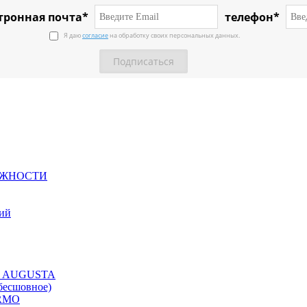
тронная почта*
телефон*
Я даю
согласие
на обработку своих персональных данных.
ЕЖНОСТИ
ний
ция AUGUSTA
бесшовное)
ERMO