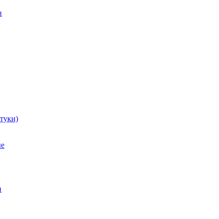
п
туки)
ые
и