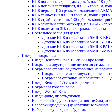
КПБ поплин гл./кр. и фактурный, пл. 118 гр
КПБ поплин светящийся, пл. 115 гр/кв. м, 
КПБ перкаль 115 гр/ кв. м., коллекция PARM
КПБ твил-сатин пл. 118 гр/кв.м., коллекция
КПБ страйп-сатин пл. 130 гр/кв.м, коллекци
КПБ элитный сатин-жаккард, пл 120-125 гр/к
КПБ полисатин 3D, пл. 90 гр/кв.м., коллекц
Постельное белье для детей
Детские КПБ из коллекции SMILE-BRUNO
Детские КПБ из коллекции SMILE-AUGUS
Детские КПБ из коллекции SMILE PALER
Детские КПБ из коллекции SMILE-MISTE
Пледы и покрывала
Пледы Велсофт Люкс 1,5 сп. и Евро мини
Покрывала двусторонние ниточная стежка и
Покрывало стеганное двустороннее из полис
Покрывало стеганое двухстороннее из 
Покрывала стеганые из полисатина 3D д
Пледы Велсофт 1,5 сп. и Евро мини
Покрывала гобеленовые
Пледы Wellsoft Kids
Пледы флис, шерсть,хлопок
Наволочки (подушки) декоративные Ультраст
Наволочки(подушки) декоративные Wellsoft
Наборы подушек для табуреток