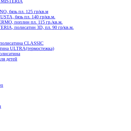
ия MISTERIA
, бязь пл. 125 гр/кв.м
TA, бязь пл. 140 гр/кв.м.
MO, поплин пл. 115 гр./кв.м.
RIA, полисатин 3D, пл. 90 гр/кв.м.
з полисатина CLASSIC
атина ULTRA(термостежка)
полисатина
ля детей
еп
п