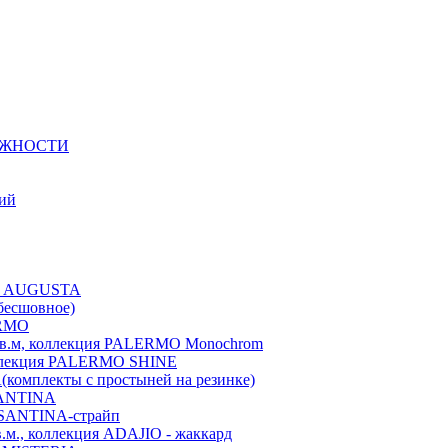
ЕЖНОСТИ
ний
ция AUGUSTA
бесшовное)
ERMO
./кв.м, коллекция PALERMO Monochrom
коллекция PALERMO SHINE
A(комплекты с простыней на резинке)
 SANTINA
я SANTINA-страйп
в.м., коллекция ADAJIO - жаккард