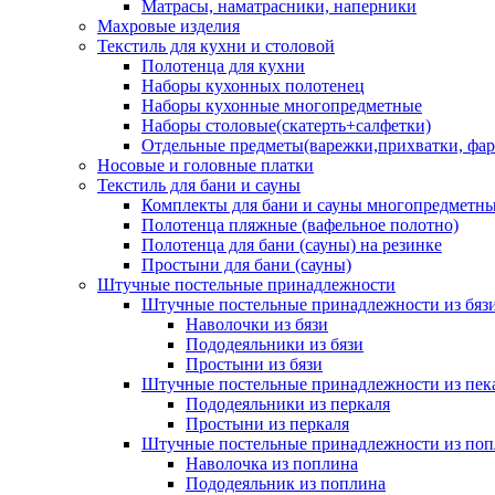
Матрасы, наматрасники, наперники
Махровые изделия
Текстиль для кухни и столовой
Полотенца для кухни
Наборы кухонных полотенец
Наборы кухонные многопредметные
Наборы столовые(скатерть+салфетки)
Отдельные предметы(варежки,прихватки, фар
Носовые и головные платки
Текстиль для бани и сауны
Комплекты для бани и сауны многопредметн
Полотенца пляжные (вафельное полотно)
Полотенца для бани (сауны) на резинке
Простыни для бани (сауны)
Штучные постельные принадлежности
Штучные постельные принадлежности из бяз
Наволочки из бязи
Пододеяльники из бязи
Простыни из бязи
Штучные постельные принадлежности из пек
Пододеяльники из перкаля
Простыни из перкаля
Штучные постельные принадлежности из поп
Наволочка из поплина
Пододеяльник из поплина