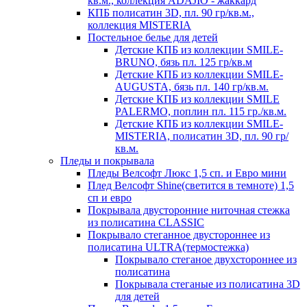
кв.м., коллекция ADAJIO - жаккард
КПБ полисатин 3D, пл. 90 гр/кв.м.,
коллекция MISTERIA
Постельное белье для детей
Детские КПБ из коллекции SMILE-
BRUNO, бязь пл. 125 гр/кв.м
Детские КПБ из коллекции SMILE-
AUGUSTA, бязь пл. 140 гр/кв.м.
Детские КПБ из коллекции SMILE
PALERMO, поплин пл. 115 гр./кв.м.
Детские КПБ из коллекции SMILE-
MISTERIA, полисатин 3D, пл. 90 гр/
кв.м.
Пледы и покрывала
Пледы Велсофт Люкс 1,5 сп. и Евро мини
Плед Велсофт Shine(светится в темноте) 1,5
сп и евро
Покрывала двусторонние ниточная стежка
из полисатина CLASSIC
Покрывало стеганное двустороннее из
полисатина ULTRA(термостежка)
Покрывало стеганое двухстороннее из
полисатина
Покрывала стеганые из полисатина 3D
для детей