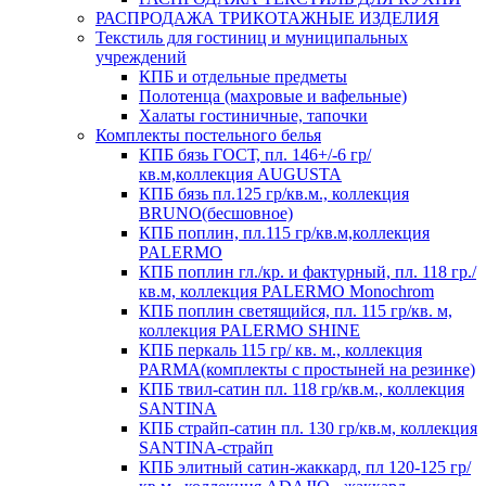
РАСПРОДАЖА ТРИКОТАЖНЫЕ ИЗДЕЛИЯ
Текстиль для гостиниц и муниципальных
учреждений
КПБ и отдельные предметы
Полотенца (махровые и вафельные)
Халаты гостиничные, тапочки
Комплекты постельного белья
КПБ бязь ГОСТ, пл. 146+/-6 гр/
кв.м,коллекция AUGUSTA
КПБ бязь пл.125 гр/кв.м., коллекция
BRUNO(бесшовное)
КПБ поплин, пл.115 гр/кв.м,коллекция
PALERMO
КПБ поплин гл./кр. и фактурный, пл. 118 гр./
кв.м, коллекция PALERMO Monochrom
КПБ поплин светящийся, пл. 115 гр/кв. м,
коллекция PALERMO SHINE
КПБ перкаль 115 гр/ кв. м., коллекция
PARMA(комплекты с простыней на резинке)
КПБ твил-сатин пл. 118 гр/кв.м., коллекция
SANTINA
КПБ страйп-сатин пл. 130 гр/кв.м, коллекция
SANTINA-страйп
КПБ элитный сатин-жаккард, пл 120-125 гр/