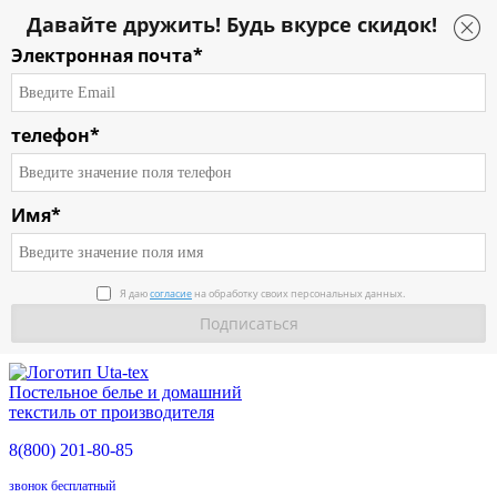
Давайте дружить! Будь вкурсе скидок!
Электронная почта*
телефон*
Имя*
О компании
Я даю
согласие
на обработку своих персональных данных.
Каталог
Условия работы
Постельное белье и домашний
Доставка
текстиль от производителя
8(800)
201-80-85
О продукции
звонок бесплатный