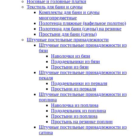
Носовые и головные платки
Текстиль для бани и сауны
Комплекты для бани и сауны
многопредметные
Полотенца пляжные (вафельное полотно)
Полотенца для бани (сауны) на резинке
Простыни для бани (сауны)
Штучные постельные принадлежности
Штучные постельные принадлежности из
бязи
Наволочки из бязи
Пододеяльники из бязи
Простыни из бязи
Штучные постельные принадлежности из
пекаля
Пододеяльники из перкаля
Простыни из перкаля
Штучные постельные принадлежности из
поплина
Наволочка из поплина
Пододеяльник из поплина
Простыни из поплина
Простынь на резинке поплин
Штучные постельные принадлежности из
сатина