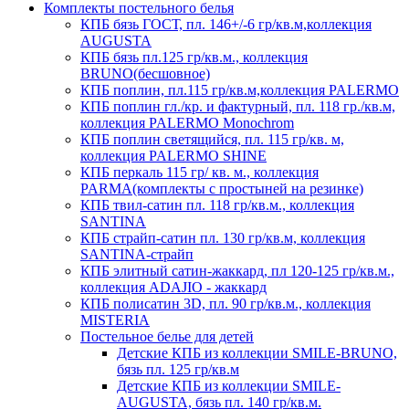
Комплекты постельного белья
КПБ бязь ГОСТ, пл. 146+/-6 гр/кв.м,коллекция
AUGUSTA
КПБ бязь пл.125 гр/кв.м., коллекция
BRUNO(бесшовное)
КПБ поплин, пл.115 гр/кв.м,коллекция PALERMO
КПБ поплин гл./кр. и фактурный, пл. 118 гр./кв.м,
коллекция PALERMO Monochrom
КПБ поплин светящийся, пл. 115 гр/кв. м,
коллекция PALERMO SHINE
КПБ перкаль 115 гр/ кв. м., коллекция
PARMA(комплекты с простыней на резинке)
КПБ твил-сатин пл. 118 гр/кв.м., коллекция
SANTINA
КПБ страйп-сатин пл. 130 гр/кв.м, коллекция
SANTINA-страйп
КПБ элитный сатин-жаккард, пл 120-125 гр/кв.м.,
коллекция ADAJIO - жаккард
КПБ полисатин 3D, пл. 90 гр/кв.м., коллекция
MISTERIA
Постельное белье для детей
Детские КПБ из коллекции SMILE-BRUNO,
бязь пл. 125 гр/кв.м
Детские КПБ из коллекции SMILE-
AUGUSTA, бязь пл. 140 гр/кв.м.