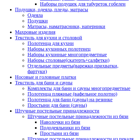
Наборы подушек для табуреток гобелен
Подушки, одеяла, пледы, матрасы
Одеяла
Подушки
Матрасы, наматрасники, наперники
Махровые изделия
Текстиль для кухни и столовой
Полотенца для кухни
Наборы кухонных полотенец
Наборы кухонные многопредметные
Наборы столовые(скатерть+салфетки)
Отдельные предметы(варежки,прихватки,
фартуки)
Носовые и головные платки
Текстиль для бани и сауны
Комплекты для бани и сауны многопредметные
Полотенца пляжные (вафельное полотно)
Полотенца для бани (сауны) на резинке
Простыни для бани (сауны)
Штучные постельные принадлежности
Штучные постельные принадлежности из бязи
Наволочки из бязи
Пододеяльники из бязи
Простыни из бязи
Штучные постельные принадлежности из пекаля