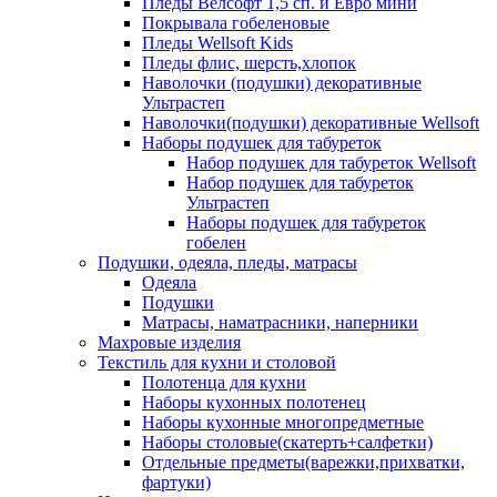
Пледы Велсофт 1,5 сп. и Евро мини
Покрывала гобеленовые
Пледы Wellsoft Kids
Пледы флис, шерсть,хлопок
Наволочки (подушки) декоративные
Ультрастеп
Наволочки(подушки) декоративные Wellsoft
Наборы подушек для табуреток
Набор подушек для табуреток Wellsoft
Набор подушек для табуреток
Ультрастеп
Наборы подушек для табуреток
гобелен
Подушки, одеяла, пледы, матрасы
Одеяла
Подушки
Матрасы, наматрасники, наперники
Махровые изделия
Текстиль для кухни и столовой
Полотенца для кухни
Наборы кухонных полотенец
Наборы кухонные многопредметные
Наборы столовые(скатерть+салфетки)
Отдельные предметы(варежки,прихватки,
фартуки)