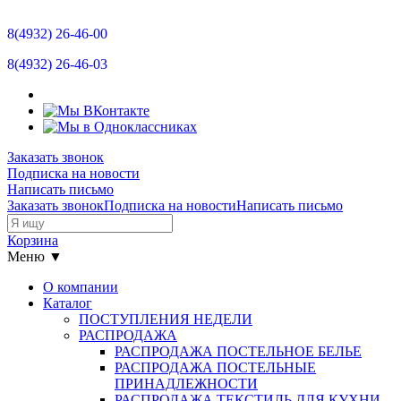
Отзывы
8(4932)
26-46-00
Новости
8(4932)
26-46-03
Контакты
Размерная сетка
Заказать звонок
Подписка на новости
Прайс-лист
Написать письмо
Заказать звонок
Подписка на новости
Написать письмо
Остатки
Корзина
Меню ▼
О компании
Каталог
ПОСТУПЛЕНИЯ НЕДЕЛИ
РАСПРОДАЖА
РАСПРОДАЖА ПОСТЕЛЬНОЕ БЕЛЬЕ
РАСПРОДАЖА ПОСТЕЛЬНЫЕ
ПРИНАДЛЕЖНОСТИ
РАСПРОДАЖА ТЕКСТИЛЬ ДЛЯ КУХНИ