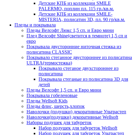
Детские КПБ из коллекции SMILE
PALERMO, поплин пл. 115 гр./кв.м.
Детские КПБ из коллекции SMILE-
MISTERIA, полисатин 3D, пл. 90 гр/кв.м.
Пледы и покрывала
Пледы Велсофт Люкс 1,5 сп. и Евро мини
Плед Велсофт Shine(светится в темноте) 1,5 сп и
евро
Покрывала двусторонние ниточная стежка из
полисатина CLASSIC
Покрывало стеганное двустороннее из полисатина
ULTRA(термостежка)
Покрывало стеганое двухстороннее из
полисатина
Покрывала стеганые из полисатина 3D для
детей
Пледы Велсофт 1,5 сп. и Евро мини
Покрывала гобеленовые
Пледы Wellsoft Kids
Пледы флис, шерсть,хлопок
Наволочки (подушки) декоративные Ультрастеп
Наволочки(подушки) декоративные Wellsoft
Наборы подушек для табуреток
Набор подушек для табуреток Wellsoft
Набор подушек для табуреток Ультрастеп